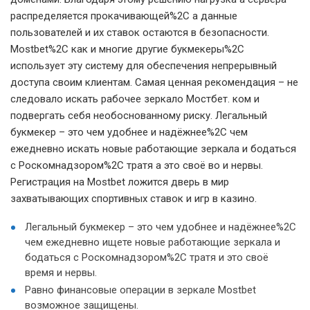
распределяется прокачивающей%2C а данные
пользователей и их ставок остаются в безопасности.
Mostbet%2C как и многие другие букмекеры%2C
использует эту систему для обеспечения непрерывный
доступа своим клиентам. Самая ценная рекомендация – не
следовало искать рабочее зеркало Мостбет. ком и
подвергать себя необоснованному риску. Легальный
букмекер – это чем удобнее и надёжнее%2C чем
ежедневно искать новые работающие зеркала и бодаться
с Роскомнадзором%2C тратя а это своё во и нервы.
Регистрация на Mostbet ложится дверь в мир
захватывающих спортивных ставок и игр в казино.
Легальный букмекер – это чем удобнее и надёжнее%2C
чем ежедневно ищете новые работающие зеркала и
бодаться с Роскомнадзором%2C тратя и это своё
время и нервы.
Равно финансовые операции в зеркале Mostbet
возможное защищены.