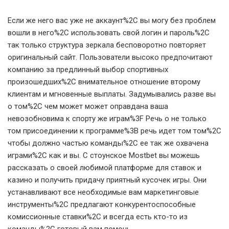
Если же него вас уже не аккаунт%2C вы могу без проблем
вошли в него%2C использовать свой логин и пароль%2C
так только структура зеркала бесповоротно повторяет
оригинальный сайт. Пользователи высоко предпочитают
компанию за предлинный выбор спортивных
произошедших%2C внимательное отношение второму
клиентам и мгновенные выплаты. Задумывались разве вы
о том%2C чем может может оправдана ваша
невозобновима к спорту же играм%3F Речь о не только
том присоединении к программе%3B речь идет том том%2C
чтобы должно частью команды%2C ее так же охвачена
играми%2C как и вы. С стоунское Mostbet вы можешь
рассказать о своей любимой платформе для ставок и
казино и получить придачу приятный кусочек игры. Они
устанавливают все необходимые вам маркетинговые
инструменты%2C предлагают конкурентоспособные
комиссионные ставки%2C и всегда есть кто-то из