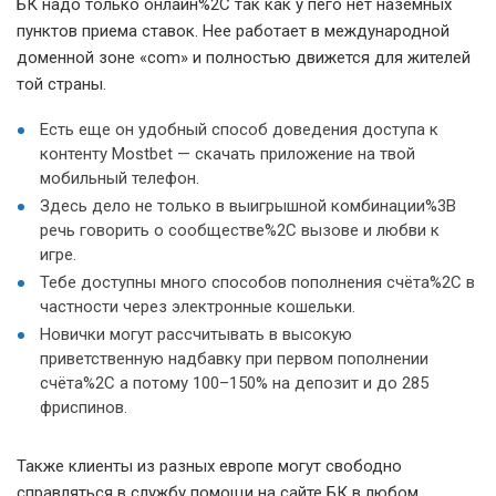
БК надо только онлайн%2C так как у пего нет наземных
пунктов приема ставок. Нее работает в международной
доменной зоне «com» и полностью движется для жителей
той страны.
Есть еще он удобный способ доведения доступа к
контенту Mostbet — скачать приложение на твой
мобильный телефон.
Здесь дело не только в выигрышной комбинации%3B
речь говорить о сообществе%2C вызове и любви к
игре.
Тебе доступны много способов пополнения счёта%2C в
частности через электронные кошельки.
Новички могут рассчитывать в высокую
приветственную надбавку при первом пополнении
счёта%2C а потому 100–150% на депозит и до 285
фриспинов.
Также клиенты из разных европе могут свободно
справляться в службу помощи на сайте БК в любом