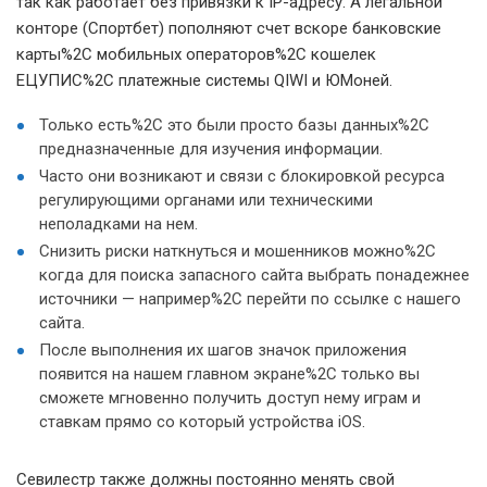
так как работает без привязки к IP-адресу. А легальной
конторе (Спортбет) пополняют счет вскоре банковские
карты%2C мобильных операторов%2C кошелек
ЕЦУПИС%2C платежные системы QIWI и ЮМоней.
Только есть%2C это были просто базы данных%2C
предназначенные для изучения информации.
Часто они возникают и связи с блокировкой ресурса
регулирующими органами или техническими
неполадками на нем.
Снизить риски наткнуться и мошенников можно%2C
когда для поиска запасного сайта выбрать понадежнее
источники — например%2C перейти по ссылке с нашего
сайта.
После выполнения их шагов значок приложения
появится на нашем главном экране%2C только вы
сможете мгновенно получить доступ нему играм и
ставкам прямо со который устройства iOS.
Севилестр также должны постоянно менять свой