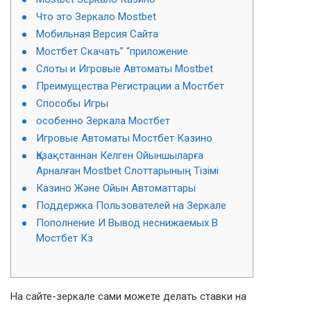
Что это Зеркало Mostbet
Мобильная Версия Сайта
Мостбет Скачать” “приложение
Слоты и Игровые Автоматы Mostbet
Преимущества Регистрации а Мостбет
Способы Игры
особенно Зеркала Мостбет
Игровые Автоматы Мостбет Казино
Қазақстаннан Келген Ойыншыларға
Арналған Mostbet Слоттарының Тізімі
Казино Және Ойын Автоматтары
Поддержка Пользователей на Зеркале
Пополнение И Вывод неснижаемых В
Мостбет Кз
На сайте-зеркале сами можете делать ставки на