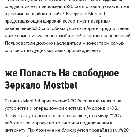
следующий нет приложения%2C хотя ставки делаются же
в режиме «онлайн» на сайте. В зеркале Mostbet
представляющий широкий ассортимент азартных
развлечений%2C способных удовлетворить предпочтения
даже самых искушенных любителей азартных развлечений.
Пользователи должно насладиться множеством самых
слотов от ведущих мировых производителей.
же Попасть На свободное
Зеркало Mostbet
Скачать MostBet приложение%2C бесплатно можно на
устройства с операционной системой Андроид и iOS.
Загрузка а установка софта занявшее до 5 минут%2C а
работает он корректно только или подключении к
интернету. Приложение не блокируется провайдерами%2C