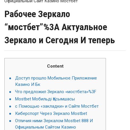
Официальный Сайт Казино Мостбет
Рабочее Зеркало
“мостбет”%3A Актуальное
Зеркало и Сегодня И теперь
Content
Доступ прошло Мобильное Приложение
Казино И Бк
Что предложил Зеркало «мостбета»%3F
Mostbet Мобильді Қосымшасы
с Помощью «закладки» и Сайте Мостбет
Киберспорт Через Зеркало Mostbet
Отличия ними Зеркалом Mostbet 888 И
Официальным Сайтом Казино