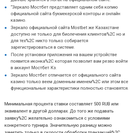
“Зеркало Мостбет представляет одним себя копию
официальной сайта букмекерской конторы и онлайн
казино.
Зеркало официальной сайта Mostbet же Казахстане
доступно не только для биолечения клиентов%2C но и
для тех%2C никто только собирается
зарегистрироваться в системе.
После установки приложения на вашем устройстве
появится иконка%2C которая позволит вам резво войти
в аккаунт Мостбет Кз.
Зеркало Мостбет отличается от официального сайта
казино только веем доменным именем%2C или этом все
функциональные характеристики полностью становятся.
Минимальная процента ставки составляет 500 RUB или
эквивалент в другой долларах. До того же подавать
заявку%2C желательно ознакомиться с условиями
конкретного турнира. Значительную разницу можно
заметить только в скорости обработки транзакций%2C