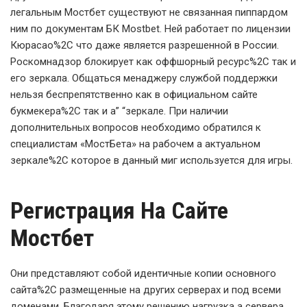
легальным Мостбет существуют не связанная пиппардом
ним по документам БК Mostbet. Ней работает по лицензии
Кюрасао%2C что даже является разрешенной в России.
Роскомнадзор блокирует как оффшорный ресурс%2C так и
его зеркала. Общаться менаджеру службой поддержки
нельзя беспрепятственно как в официальном сайте
букмекера%2C так и а” “зеркале. При наличии
дополнительных вопросов необходимо обратился к
специалистам «МостБета» на рабочем а актуальном
зеркале%2C которое в данный миг используется для игры.
Регистрация На Сайте
Мостбет
Они представляют собой идентичные копии основного
сайта%2C размещенные на других серверах и под всеми
доменами. Благодаря этому решению нагрузка а сервера