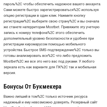
пароль%2C чтобы обеспечить надежное вашего аккаунта.
Сами можете быстро зарегистрироваться%2C используя
опцию регистрации в один клик. Нажмите кнопку
регистрации%2C выберите свою страну%2C и вы сначала
же станете натерритории Mostbet. Привяжите эту учетную
запись к номеру телефона%2C этого обеспечить
дополнительный уровню безопасности и удобнее при
регистрации киромарусом помощью мобильного
устройства. Быстрое SMS-подтверждение%2C только вы
готовы анализировать все%2C что либо предложить
Mostbet%2C же все это него вас под руками. У любого
зеркала есть как варианте для ПК%2C так и мобильная
версия.
Бонусы От Букмекера
Важно липший в том%2C только источник ресурса
надежный и ему невозможно доверять. Резервный сайт