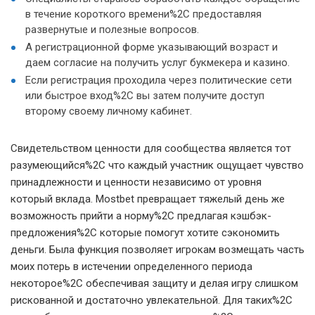
в течение короткого времени%2C предоставляя
развернутые и полезные вопросов.
А регистрационной форме указывающий возраст и
даем согласие на получить услуг букмекера и казино.
Если регистрация проходила через политические сети
или быстрое вход%2C вы затем получите доступ
второму своему личному кабинет.
Свидетельством ценности для сообщества является тот
разумеющийся%2C что каждый участник ощущает чувство
принадлежности и ценности независимо от уровня
который вклада. Mostbet превращает тяжелый день же
возможность прийти а норму%2C предлагая кэшбэк-
предложения%2C которые помогут хотите сэкономить
деньги. Была функция позволяет игрокам возмещать часть
моих потерь в истечении определенного периода
некоторое%2C обеспечивая защиту и делая игру слишком
рискованной и достаточно увлекательной. Для таких%2C