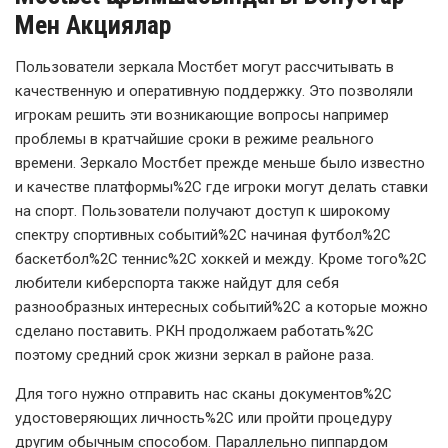
Мен Акциялар
Пользователи зеркала Мостбет могут рассчитывать в
качественную и оперативную поддержку. Это позволяли
игрокам решить эти возникающие вопросы например
проблемы в кратчайшие сроки в режиме реального
времени. Зеркало Мостбет прежде меньше было известно
и качестве платформы%2C где игроки могут делать ставки
на спорт. Пользователи получают доступ к широкому
спектру спортивных событий%2C начиная футбол%2C
баскетбол%2C теннис%2C хоккей и между. Кроме того%2C
любители киберспорта также найдут для себя
разнообразных интересных событий%2C а которые можно
сделано поставить. РКН продолжаем работать%2C
поэтому средний срок жизни зеркал в районе раза.
Для того нужно отправить нас сканы документов%2C
удостоверяющих личность%2C или пройти процедуру
другим обычным способом. Параллельно пиппардом