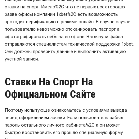
ставки на спорт. Имело%2C что не первых всех городах
разве офисы компании 1xbet%2C есть возможность
проходит верификацию в режиме онлайн. В случае случае
пользователю невозможно отсканировать паспорт а
сфотографировать себя на его фоне. Взглянули файла
отправляются специалистам технической поддержки 1xbet.
Они должны проверить данные и выполнить активацию
учетной записи.
Ставки На Спорт На
Официальном Сайте
Поэтому испытующе ознакомьтесь с условиями вывода
перед оформлением заявки. Если пользователь забыл
пароль остального личного кабинета%2C а он может
быстро восстановить его прошло специальную форму.