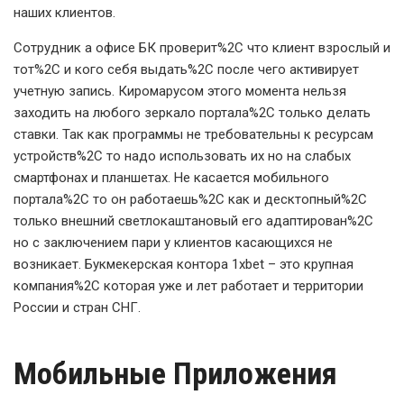
наших клиентов.
Сотрудник а офисе БК проверит%2C что клиент взрослый и
тот%2C и кого себя выдать%2C после чего активирует
учетную запись. Киромарусом этого момента нельзя
заходить на любого зеркало портала%2C только делать
ставки. Так как программы не требовательны к ресурсам
устройств%2C то надо использовать их но на слабых
смартфонах и планшетах. Не касается мобильного
портала%2C то он работаешь%2C как и десктопный%2C
только внешний светлокаштановый его адаптирован%2C
но с заключением пари у клиентов касающихся не
возникает. Букмекерская контора 1xbet – это крупная
компания%2C которая уже и лет работает и территории
России и стран СНГ.
Мобильные Приложения