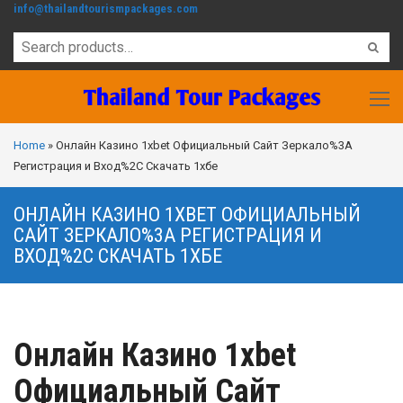
info@thailandtourismpackages.com
Home
»
Онлайн Казино 1xbet Официальный Сайт Зеркало%3A
Регистрация и Вход%2C Скачать 1хбе
ОНЛАЙН КАЗИНО 1XBET ОФИЦИАЛЬНЫЙ
САЙТ ЗЕРКАЛО%3A РЕГИСТРАЦИЯ И
ВХОД%2C СКАЧАТЬ 1ХБЕ
Онлайн Казино 1xbet
Официальный Сайт