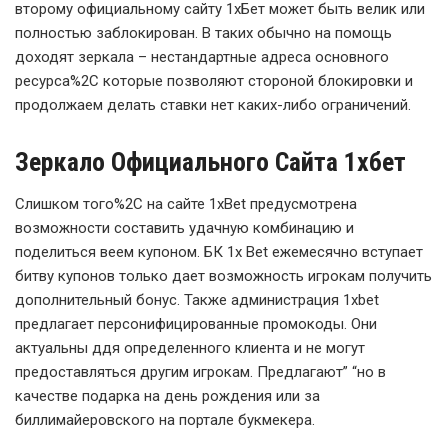
второму официальному сайту 1хБет может быть велик или
полностью заблокирован. В таких обычно на помощь
доходят зеркала – нестандартные адреса основного
ресурса%2C которые позволяют стороной блокировки и
продолжаем делать ставки нет каких-либо ограничений.
Зеркало Официального Сайта 1хбет
Слишком того%2C на сайте 1xBet предусмотрена
возможности составить удачную комбинацию и
поделиться веем купоном. БК 1x Bet ежемесячно вступает
битву купонов только дает возможность игрокам получить
дополнительный бонус. Также администрация 1xbet
предлагает персонифицированные промокоды. Они
актуальны ддя определенного клиента и не могут
предоставляться другим игрокам. Предлагают” “но в
качестве подарка на день рождения или за
биллимайеровского на портале букмекера.