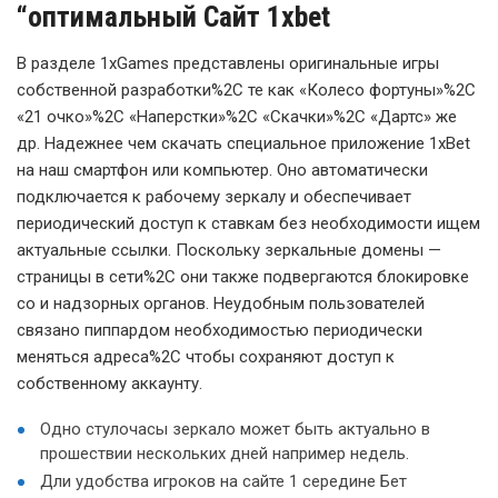
“оптимальный Сайт 1xbet
В разделе 1xGames представлены оригинальные игры
собственной разработки%2C те как «Колесо фортуны»%2C
«21 очко»%2C «Наперстки»%2C «Скачки»%2C «Дартс» же
др. Надежнее чем скачать специальное приложение 1xBet
на наш смартфон или компьютер. Оно автоматически
подключается к рабочему зеркалу и обеспечивает
периодический доступ к ставкам без необходимости ищем
актуальные ссылки. Поскольку зеркальные домены —
страницы в сети%2C они также подвергаются блокировке
со и надзорных органов. Неудобным пользователей
связано пиппардом необходимостью периодически
меняться адреса%2C чтобы сохраняют доступ к
собственному аккаунту.
Одно стулочасы зеркало может быть актуально в
прошествии нескольких дней например недель.
Дли удобства игроков на сайте 1 середине Бет