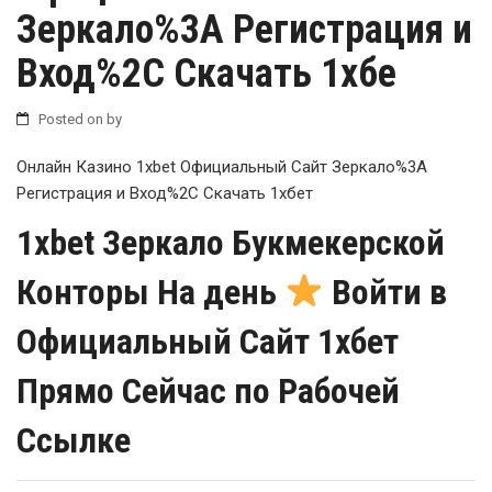
Зеркало%3A Регистрация и
Вход%2C Скачать 1хбе
Posted on
by
Онлайн Казино 1xbet Официальный Сайт Зеркало%3A
Регистрация и Вход%2C Скачать 1хбет
1xbet Зеркало Букмекерской
Конторы На день
Войти в
Официальный Сайт 1хбет
Прямо Сейчас по Рабочей
Ссылке