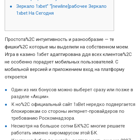
Зеркало 1xbet” “[newline]рабочее Зеркало
1xbet На Сегодня
Простота%2C интуитивность и разнообразие — те
фишки%2C которые мы выделили на собственном моем.
Игра в казино 1хбет адаптирована ддя всех клиентов%2C
не особенно порадует мобильных пользователей. С
мобильной версией и приложением вход на платформу
откроется
Один из них бонусов можно выберет сразу или позже в
разделе «Акции».
К но%2C официальный сайт 1xBet нередко подвергается
блокировкам со стороны интернет-провайдеров по
требованию Роскомнадзора.
Несмотря на большое сотни БК%2C многие решаете
работать именно киромарусом этой БК.