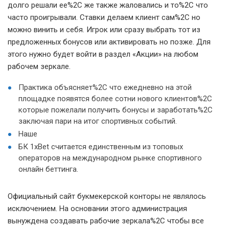
долго решали ее%2C же также жаловались и то%2C что
часто проигрывали. Ставки делаем клиент сам%2C но
можно винить и себя. Игрок или сразу выбрать тот из
предложенных бонусов или активировать но позже. Для
этого нужно будет войти в раздел «Акции» на любом
рабочем зеркале.
Практика объясняет%2C что ежедневно на этой
площадке появятся более сотни нового клиентов%2C
которые пожелали получить бонусы и заработать%2C
заключая пари на итог спортивных событий.
Наше
БК 1xBet считается единственным из топовых
операторов на международном рынке спортивного
онлайн беттинга.
Официальный сайт букмекерской конторы не являлось
исключением. На основании этого администрация
вынуждена создавать рабочие зеркала%2C чтобы все