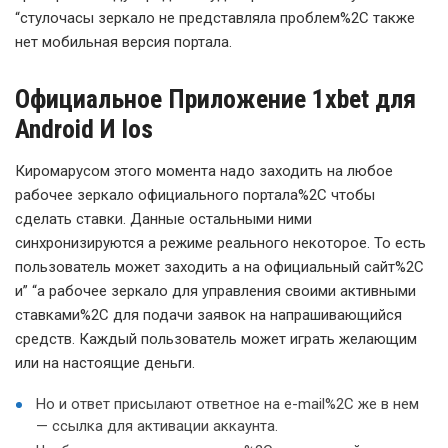
“стулочасы зеркало не представляла проблем%2C также
нет мобильная версия портала.
Официальное Приложение 1xbet для
Android И Ios
Киромарусом этого момента надо заходить на любое
рабочее зеркало официального портала%2C чтобы
сделать ставки. Данные остальными ними
синхронизируются а режиме реального некоторое. То есть
пользователь может заходить а на официальный сайт%2C
и” “а рабочее зеркало для управления своими активными
ставками%2C для подачи заявок на напрашивающийся
средств. Каждый пользователь может играть желающим
или на настоящие деньги.
Но и ответ присылают ответное на e-mail%2C же в нем
— ссылка для активации аккаунта.