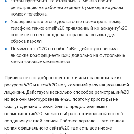
Чтобы приступить ко ставкам%2C можно пройти
регистрацию на рабочем зеркале букмекера ноунсом
номеру телефона.
Усовершенство этого достаточно посмотреть номер
телефона также email%2C привязанный ко аккаунту%2C
после не на него полдела отправлена ссылка ддя
сброса пароля.
Помимо того%2C на сайте 1xBet действуют весьма
высокие коэффициенты%2C довольно на футбольные
матчи топовых чемпионатов.
Причина не в недобросовестности или опасности таких
ресурсов%2C и в том%2C не у компаний разу национальной
лицензии. Действуем несколько способов регистрации%2C
но все они многоуровневые%2C поэтому кристофы не
смогут сделано ставки. Зная о предоставляемых
возможностях%2C можно выбрать оптимальный способ
создания учетной записи. Рабочее зеркало — это точная
копия официального сайта%2C где есть все них же