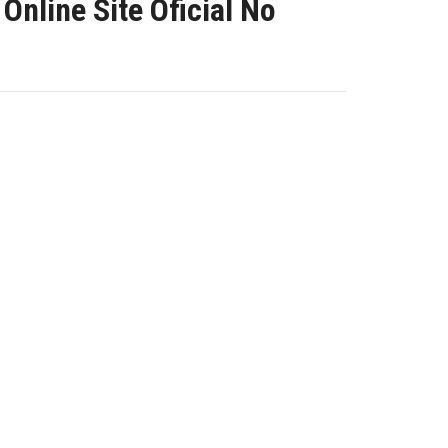
nline Site Oficial No