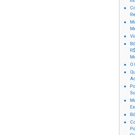
El
Co
Re
Mo
M
Vi
Bô
R$
Mo
O 
Qu
Ac
Po
So
Mo
Es
Bô
Co
Po