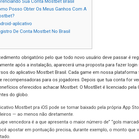
renciando Sua Conta Mostbet Brasil
mo Posso Obter Os Meus Ganhos Com A
stbet?
droid-aplicativo
gistro De Conta Mostbet No Brasil
edimento obrigatório pelo que todo novo usuário deve passar é regis
amente após a instalação, aparecerá uma proposta para fazer login n
rsos do aplicativo Mostbet Brasil. Cada game em nossa plataforma fo
 e recompensadoras para os jogadores. Depois que tua conta for ver
benefícios oferecidos achacar Mostbet. O MostBet é licenciado pel
ntes do globo.
licativo Mostbet pra iOS pode se tornar baixado pela própria App St
ileiros — ao menos não diretamente.
uipe vencedora é a que apresenta o maior número de” “gols marcad
ocê apostar em pontuação precisa, durante exemplo, o monto que 
tado.