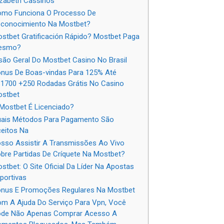
izabeth Cassinos
mo Funciona O Processo De
conocimiento Na Mostbet?
stbet Gratificación Rápido? Mostbet Paga
esmo?
são Geral Do Mostbet Casino No Brasil
nus De Boas-vindas Para 125% Até
1700 +250 Rodadas Grátis No Casino
stbet
Mostbet É Licenciado?
ais Métodos Para Pagamento São
eitos Na
sso Assistir A Transmissões Ao Vivo
bre Partidas De Críquete Na Mostbet?
stbet: O Site Oficial Da Líder Na Apostas
portivas
nus E Promoções Regulares Na Mostbet
m A Ajuda Do Serviço Para Vpn, Você
de Não Apenas Comprar Acesso A