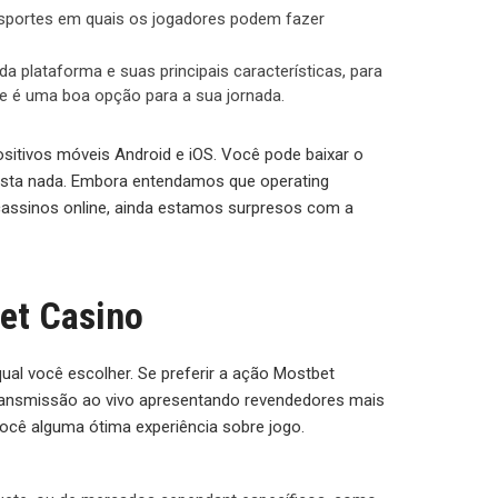
esportes em quais os jogadores podem fazer
 plataforma e suas principais características, para
te é uma boa opção para a sua jornada.
sitivos móveis Android e iOS. Você pode baixar o
custa nada. Embora entendamos que operating
cassinos online, ainda estamos surpresos com a
et Casino
al você escolher. Se preferir a ação Mostbet
 transmissão ao vivo apresentando revendedores mais
você alguma ótima experiência sobre jogo.