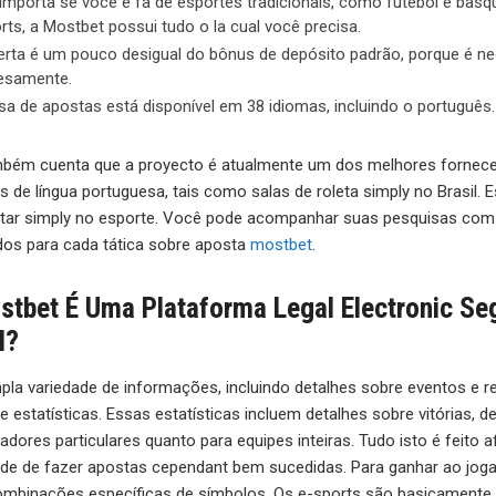
importa se você é fã de esportes tradicionais, como futebol e bas
rts, a Mostbet possui tudo o la cual você precisa.
erta é um pouco desigual do bônus de depósito padrão, porque é nec
esamente.
sa de apostas está disponível em 38 idiomas, incluindo o português.
mbém cuenta que a proyecto é atualmente um dos melhores fornecedo
s de língua portuguesa, tais como salas de roleta simply no Brasil
tar simply no esporte. Você pode acompanhar suas pesquisas com
dos para cada tática sobre aposta
mostbet
.
stbet É Uma Plataforma Legal Electronic Se
l?
la variedade de informações, incluindo detalhes sobre eventos e res
 estatísticas. Essas estatísticas incluem detalhes sobre vitórias, de
gadores particulares quanto para equipes inteiras. Tudo isto é feit
ude de fazer apostas cependant bem sucedidas. Para ganhar ao jogar
ombinações específicas de símbolos. Os e-sports são basicamente to