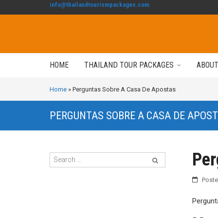
info@thailandtourismpackages.com
HOME
THAILAND TOUR PACKAGES
ABOUT
Home
»
Perguntas Sobre A Casa De Apostas
PERGUNTAS SOBRE A CASA DE APOS
Per
Post
Pergunt