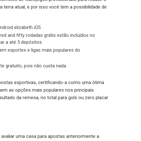
erra atual, e por isso você tem a possibilidade de
droid elizabeth iOS.
 and fifty rodadas grátis estão incluídos no
r a até 5 depósitos.
em esportes e ligas mais populares do
 gratuito, pois não custa nada.
postas esportivas, certificando-a como uma ótima
luem as opções mais populares nos principais
sultado da remesa, no total para gols ou zero placar
e avaliar uma casa para apostas anteriormente a