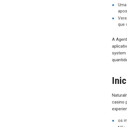
Uma 
apos
Vere
que 
A Agent
aplicat
system 
quantid
Ini
Natural
casino 
experie
os m