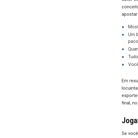
conceit
apostar
Most
Um b
paco
Quan
Tudo
Você
Em resu
locuint
esportes
final, 
Jogar
Se você