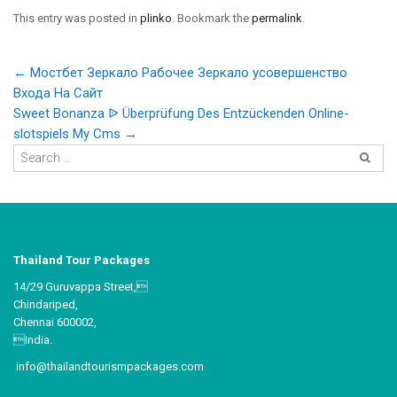
This entry was posted in
plinko
. Bookmark the
permalink
.
←
Мостбет Зеркало Рабочее Зеркало усовершенство
Входа На Сайт
Sweet Bonanza ᐉ Überprüfung Des Entzückenden Online-
slotspiels My Cms
→
Thailand Tour Packages
14/29 Guruvappa Street,
Chindariped,
Chennai 600002,
India.
info@thailandtourismpackages.com