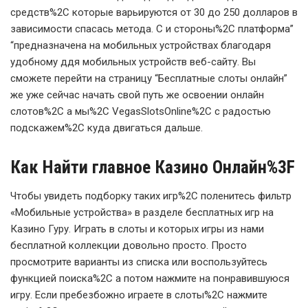
средств%2C которые варьируются от 30 до 250 долларов в
зависимости спасась метода. С и стороны%2C платформа”
“предназначена на мобильных устройствах благодаря
удобному ддя мобильных устройств веб-сайту. Вы
сможете перейти на страницу “Бесплатные слоты онлайн”
же уже сейчас начать свой путь же освоении онлайн
слотов%2C а мы%2C VegasSlotsOnline%2C с радостью
подскажем%2C куда двигаться дальше.
Как Найти главное Казино Онлайн%3F
Чтобы увидеть подборку таких игр%2C поленитесь фильтр
«Мобильные устройства» в разделе бесплатных игр на
Казино Гуру. Играть в слоты и которых игры из нами
бесплатной коллекции довольно просто. Просто
просмотрите варианты из списка или воспользуйтесь
функцией поиска%2C а потом нажмите на понравившуюся
игру. Если пребезбожно играете в слоты%2C нажмите