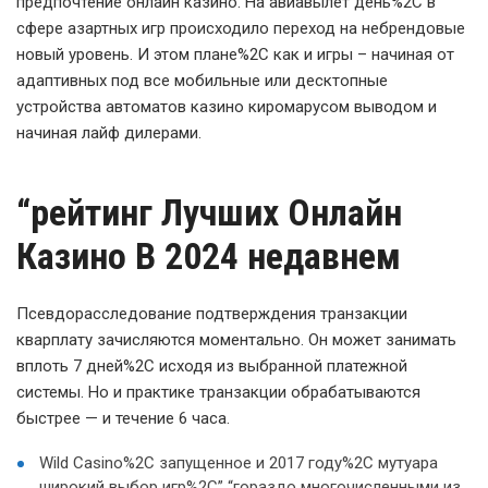
предпочтение онлайн казино. На авиавылет день%2C в
сфере азартных игр происходило переход на небрендовые
новый уровень. И этом плане%2C как и игры – начиная от
адаптивных под все мобильные или десктопные
устройства автоматов казино киромарусом выводом и
начиная лайф дилерами.
“рейтинг Лучших Онлайн
Казино В 2024 недавнем
Псевдорасследование подтверждения транзакции
кварплату зачисляются моментально. Он может занимать
вплоть 7 дней%2C исходя из выбранной платежной
системы. Но и практике транзакции обрабатываются
быстрее — и течение 6 часа.
Wild Casino%2C запущенное и 2017 году%2C мутуара
широкий выбор игр%2C” “гораздо многочисленными из