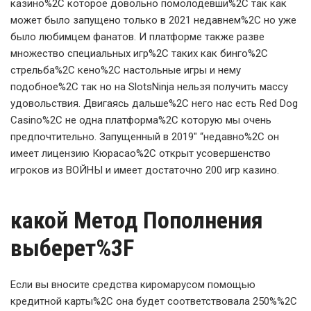
казино%2C которое довольно помолодевши%2C так как
может было запущено только в 2021 недавнем%2C но уже
было любимцем фанатов. И платформе также разве
множество специальных игр%2C таких как бинго%2C
стрельба%2C кено%2C настольные игры и нему
подобное%2C так но на SlotsNinja нельзя получить массу
удовольствия. Двигаясь дальше%2C него нас есть Red Dog
Casino%2C не одна платформа%2C которую мы очень
предпочтительно. Запущенный в 2019″ “недавно%2C он
имеет лицензию Кюрасао%2C открыт усовершенство
игроков из ВОЙНЫ и имеет достаточно 200 игр казино.
какой Метод Пополнения
выберет%3F
Если вы вносите средства киромарусом помощью
кредитной карты%2C она будет соответствовала 250%%2C