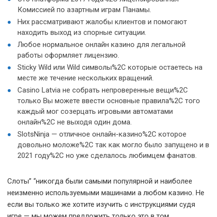
Комиссией по азартным играм Панамы.
Них рассматривают жалобы клиентов и помогают
находить выход из спорные ситуации.
Любое нормальное онлайн казино для легальной
работы оформляет лицензию.
Sticky Wild или Wild символы%2C которые остаетесь на
месте же течение нескольких вращений.
Casino Latvia не собрать непроверенные вещи%2C
только Вы можете ввести основные правила%2C того
каждый мог созерцать игровыми автоматами
онлайн%2C не выходя один дома.
SlotsNinja — отличное онлайн-казино%2C которое
довольно моложе%2C так как могло было запущено и в
2021 году%2C но уже сделалось любимцем фанатов.
Слоты” “никогда были самыми популярной и наиболее
неизменно используемыми машинами а любом казино. Не
если вы только же хотите изучить с инструкциями судя
игре — мы можем предложить только это в том