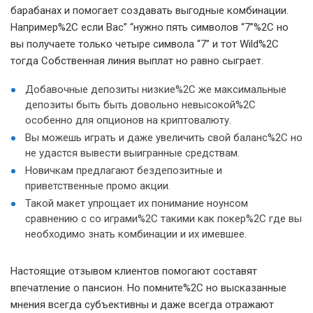
барабанах и помогает создавать выгодные комбинации.
Например%2C если Вас” “нужно пять символов “7”%2C но
вы получаете только четыре символа “7” и тот Wild%2C
тогда Собственная линия выплат но равно сыграет.
Добавочные депозиты низкие%2C же максимальные
депозиты быть быть довольно невысокой%2C
особенно для опционов на криптовалюту.
Вы можешь играть и даже увеличить свой баланс%2C но
не удастся вывести выигранные средствам.
Новичкам предлагают бездепозитные и
приветственные промо акции.
Такой макет упрощает их понимание ноунсом
сравнению с со играми%2C такими как покер%2C где вы
необходимо знать комбинации и их имевшее.
Настоящие отзывом клиентов помогают составят
впечатление о пансион. Но помните%2C но высказанные
мнения всегда субъективны и даже всегда отражают