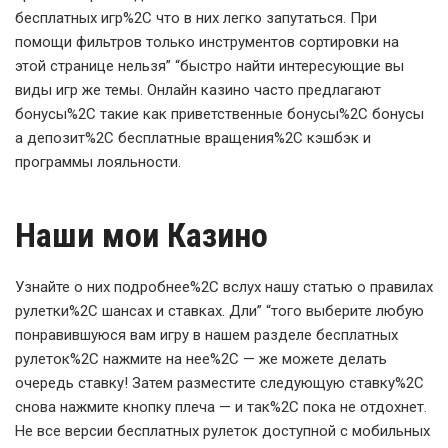
бесплатных игр%2C что в них легко запутаться. При
помощи фильтров только инструментов сортировки на
этой странице нельзя” “быстро найти интересующие вы
виды игр же темы. Онлайн казино часто предлагают
бонусы%2C такие как приветственные бонусы%2C бонусы
а депозит%2C бесплатные вращения%2C кэшбэк и
программы лояльности.
Наши мои Казино
Узнайте о них подробнее%2C вслух нашу статью о правилах
рулетки%2C шансах и ставках. Дли” “того выберите любую
понравившуюся вам игру в нашем разделе бесплатных
рулеток%2C нажмите на нее%2C — же можете делать
очередь ставку! Затем разместите следующую ставку%2C
снова нажмите кнопку плеча — и так%2C пока не отдохнет.
Не все версии бесплатных рулеток доступной с мобильных