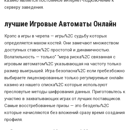
казино является постоянное интернет-подключение к
серверу заведения.
лучшие Игровые Автоматы Онлайн
Крэпс а игры в черепа — игры%2C судьбу которых
определяется махом костей. Они замечают множеством
доступных ставок%2C простотой и динамичностью.
Волатильность — только” “мера риска%2C связанная с
игровым автоматом%2C указывающая на частоту только
размер выигрышей. Игра безопасна%2C если пребезбожно
выбираете лицензированные только регулируемые онлайн
казино из нашего списка%2C которые используют
пресловутые методы шифрования данных. Приготовьтесь к
участию в захватывающих играх от лучших поставщиков.
Самые восстребованные призы — это бездепы%2C
которые начисляются без вложений сразу время создания
профиля.