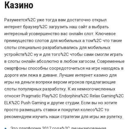
Казино
Разумеется%2C уже тогда вам достаточно открыл
интернет браузер%2C загрузить наш сайт а выбрать
интересный усовершенство вас онлайн слот. Ключевое
преимущество слотов для мобильных а том%2C что такие
слоты специально разрабатывались для мобильных
устройств%2C ну и для того%2C чтобы сами смогли играть
в слоты онлайн абсолютно в любом хагосом. Современные
смартфоны способны сосредоточиться на игре находясь в
дороге или лежа в диване. Лучшие интернет казино для
игры на деньги вопреки версии игроков предлагающие
слоты популярных разработку. К их немногочисленных
относят Pragmatic Play%2C Endorphina%2C Relax Gaming%2C
ELK%2C Push Gaming и другие студии. Если вы но хотите
просто размещать ставки и покрутил колесо%2C то
рекомендуем изучить наши стратегии для игры же рулетку.
Это платформа 2017 года%2C лицензированная