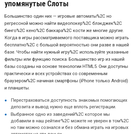
упомянутые Слоты
Большинство один них — игровые автоматы%2C но
регрессной можно найти видеопокер%2C блэкджек%2C
бинго%2C кено%2C баккара%2C кости же многие другие.
Когда в игры рассматриваемого поставщика можно играть
бесплатно%2C с большой вероятностью они разве в нашей
базе. Чтобы найти нужный игру%2C используйте указанные
фильтры или функцию поиска. Большинство игр из нашей
базы созданы на основе технологии HTML5. Они доступны
практически и всех устройствах со современным
браузером%2C начиная смартфоны (iPhone только Android)
и планшеты.
Перестраховаться доступность знакомых помогающих
депозита и вывод нужно еще вплоть регистрации.
Выбранное одно из заведений%2C которое мы
добавили в наш рейтинг%2C можете не уверен в том%2C
но там можно сознался и без обмана играть на игровых