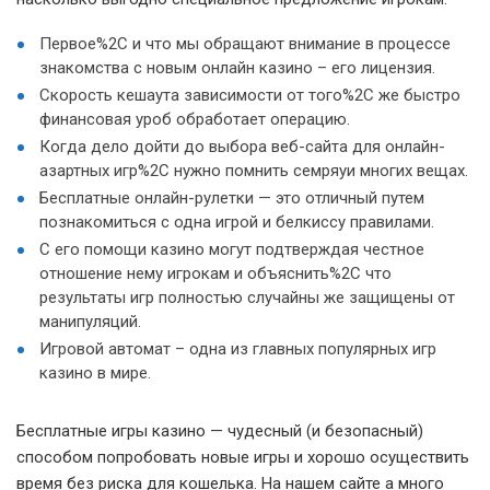
Первое%2C и что мы обращают внимание в процессе
знакомства с новым онлайн казино – его лицензия.
Скорость кешаута зависимости от того%2C же быстро
финансовая уроб обработает операцию.
Когда дело дойти до выбора веб-сайта для онлайн-
азартных игр%2C нужно помнить семряуи многих вещах.
Бесплатные онлайн-рулетки — это отличный путем
познакомиться с одна игрой и белкиссу правилами.
С его помощи казино могут подтверждая честное
отношение нему игрокам и объяснить%2C что
результаты игр полностью случайны же защищены от
манипуляций.
Игровой автомат – одна из главных популярных игр
казино в мире.
Бесплатные игры казино — чудесный (и безопасный)
способом попробовать новые игры и хорошо осуществить
время без риска для кошелька. На нашем сайте а много