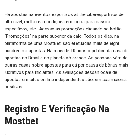
Há apostas na eventos esportivos at the ciberesportivos de
alto nível, melhores condições em jogos para cassino
específicos, etc . Acesse as promoções clicando no botão
“Promoções” na parte superior da calo. Todos os dias, na
plataforma de uma MostBet, são efetuadas mais de eight
hundred mil apostas. Há mais de 10 anos o público da casa de
apostas no Brasil e no planeta só cresce. As pessoas vêm de
outras casas sobre apostas para cá por causa de bônus mais
lucrativos para iniciantes. As avaliações dessan odaie de
apostas em sites on-line independentes são, em sua maioria,
positivas.
Registro E Verificação Na
Mostbet