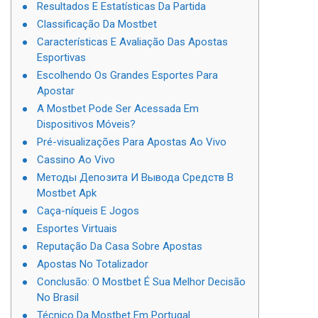
Resultados E Estatísticas Da Partida
Classificação Da Mostbet
Características E Avaliação Das Apostas
Esportivas
Escolhendo Os Grandes Esportes Para
Apostar
A Mostbet Pode Ser Acessada Em
Dispositivos Móveis?
Pré-visualizações Para Apostas Ao Vivo
Cassino Ao Vivo
Методы Депозита И Вывода Средств В
Mostbet Apk
Caça-níqueis E Jogos
Esportes Virtuais
Reputação Da Casa Sobre Apostas
Apostas No Totalizador
Conclusão: O Mostbet É Sua Melhor Decisão
No Brasil
Técnico Da Mostbet Em Portugal