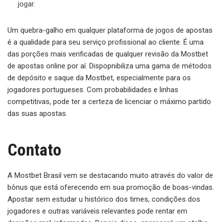
jogar.
Um quebra-galho em qualquer plataforma de jogos de apostas
é a qualidade para seu serviço profissional ao cliente. É uma
das porções mais verificadas de qualquer revisão da Mostbet
de apostas online por aí. Dispopnibiliza uma gama de métodos
de depósito e saque da Mostbet, especialmente para os
jogadores portugueses. Com probabilidades e linhas
competitivas, pode ter a certeza de licenciar o máximo partido
das suas apostas.
Contato
A Mostbet Brasil vem se destacando muito através do valor de
bônus que está oferecendo em sua promoção de boas-vindas.
Apostar sem estudar u histórico dos times, condições dos
jogadores e outras variáveis relevantes pode rentar em