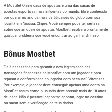
A MostBet Online casa de apostas é uma das casas de
apostas esportivas mais influentes do mundo. Ela é conhecida
por operar no ano de mais de 55 países do globo com sua
localit? em Nicósia, Chipre. Você sempre pode ter certeza
sobre que an odaie de apostas Mostbet resolverá prontamente
qualquer problema que você encontrar ao ganhar dinheiro.
Bônus Mostbet
Ela é necessária para garantir a new legitimidade das
transações financeiras da MostBet com um jogador e para
repasar a conformidade do jogador com because” “diretrizes.
Por exemplo, o jogador deve conseguir apenas uma conta na
MostBet assim como o usuário deve possuir mais de 18 anos
de idade. Não é possível depositar, apostar, jogar no cassino
ou sacar sem a verificação de teus dados.