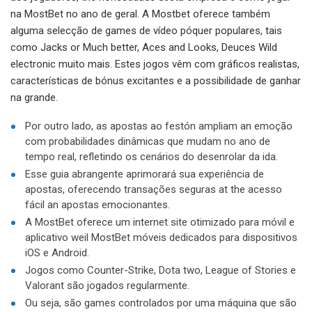
na MostBet no ano de geral. A Mostbet oferece também
alguma selecção de games de vídeo póquer populares, tais
como Jacks or Much better, Aces and Looks, Deuces Wild
electronic muito mais. Estes jogos vêm com gráficos realistas,
características de bónus excitantes e a possibilidade de ganhar
na grande.
Por outro lado, as apostas ao festón ampliam an emoção
com probabilidades dinâmicas que mudam no ano de
tempo real, refletindo os cenários do desenrolar da ida.
Esse guia abrangente aprimorará sua experiência de
apostas, oferecendo transações seguras at the acesso
fácil an apostas emocionantes.
A MostBet oferece um internet site otimizado para móvil e
aplicativo weil MostBet móveis dedicados para dispositivos
iOS e Android.
Jogos como Counter-Strike, Dota two, League of Stories e
Valorant são jogados regularmente.
Ou seja, são games controlados por uma máquina que são