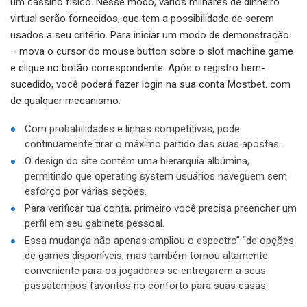
um cassino físico. Nesse modo, vários milhares de dinheiro
virtual serão fornecidos, que tem a possibilidade de serem
usados a seu critério. Para iniciar um modo de demonstração
– mova o cursor do mouse button sobre o slot machine game
e clique no botão correspondente. Após o registro bem-
sucedido, você poderá fazer login na sua conta Mostbet. com
de qualquer mecanismo.
Com probabilidades e linhas competitivas, pode
continuamente tirar o máximo partido das suas apostas.
O design do site contém uma hierarquia albúmina,
permitindo que operating system usuários naveguem sem
esforço por várias seções.
Para verificar tua conta, primeiro você precisa preencher um
perfil em seu gabinete pessoal.
Essa mudança não apenas ampliou o espectro” “de opções
de games disponíveis, mas também tornou altamente
conveniente para os jogadores se entregarem a seus
passatempos favoritos no conforto para suas casas.