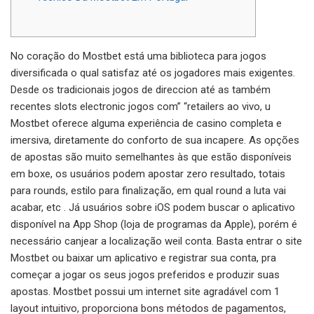
No coração do Mostbet está uma biblioteca para jogos
diversificada o qual satisfaz até os jogadores mais exigentes.
Desde os tradicionais jogos de direccion até as também
recentes slots electronic jogos com” “retailers ao vivo, u
Mostbet oferece alguma experiência de casino completa e
imersiva, diretamente do conforto de sua incapere. As opções
de apostas são muito semelhantes às que estão disponíveis
em boxe, os usuários podem apostar zero resultado, totais
para rounds, estilo para finalização, em qual round a luta vai
acabar, etc . Já usuários sobre iOS podem buscar o aplicativo
disponível na App Shop (loja de programas da Apple), porém é
necessário canjear a localização weil conta. Basta entrar o site
Mostbet ou baixar um aplicativo e registrar sua conta, pra
começar a jogar os seus jogos preferidos e produzir suas
apostas. Mostbet possui um internet site agradável com 1
layout intuitivo, proporciona bons métodos de pagamentos,