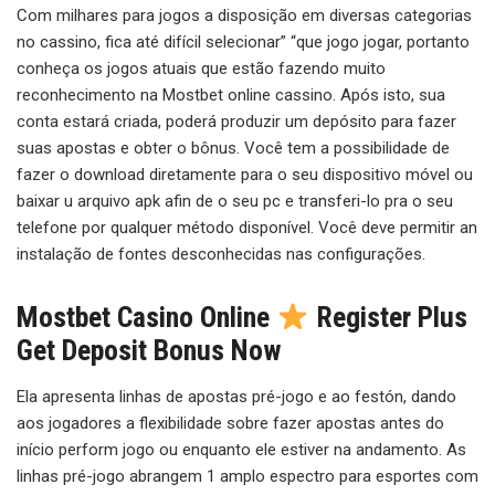
Com milhares para jogos a disposição em diversas categorias
no cassino, fica até difícil selecionar” “que jogo jogar, portanto
conheça os jogos atuais que estão fazendo muito
reconhecimento na Mostbet online cassino. Após isto, sua
conta estará criada, poderá produzir um depósito para fazer
suas apostas e obter o bônus. Você tem a possibilidade de
fazer o download diretamente para o seu dispositivo móvel ou
baixar u arquivo apk afin de o seu pc e transferi-lo pra o seu
telefone por qualquer método disponível. Você deve permitir an
instalação de fontes desconhecidas nas configurações.
Mostbet Casino Online
Register Plus
Get Deposit Bonus Now
Ela apresenta linhas de apostas pré-jogo e ao festón, dando
aos jogadores a flexibilidade sobre fazer apostas antes do
início perform jogo ou enquanto ele estiver na andamento. As
linhas pré-jogo abrangem 1 amplo espectro para esportes com