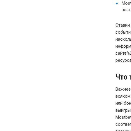
Most
плат
Ставки
событи
насколь
информ
сайте%
ресурс
Что 
Важнее
всяком
или бон
выигры
Mostbe
соотве