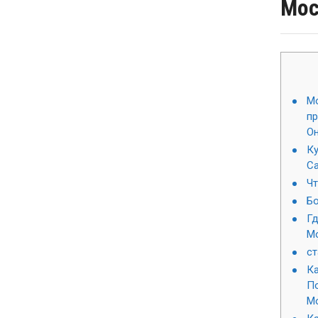
Мос
М
пр
О
Ку
С
Чт
Бо
Гд
М
ст
Ка
По
Mo