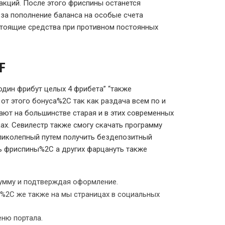
акций. После этого фриспины останется
 за пополнение баланса на особые счета
стоящие средства при противном постоянных
F
дин фрибут целых 4 фрибета” “также
т этого бонуса%2C так как раздача всем по и
ют на большинстве старая и в этих современных
х. Севилестр также смогу скачать программу
великолепный путем получить бездепозитный
ть фриспины%2C а других фарцануть также
умму и подтверждая оформление.
%2C же также на мы страницах в социальных
ню портала.