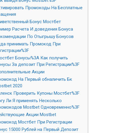
к выйдя Бонус Mostbet%3F
тивировать Промокоды На Бесплатные
ращения
иветственный Бонус Мостбет
имер Расчета И доведения Бонуса
комендации По Отыгрышу Бонусов
да принимать Промокод При
гистрации%3F
остбет Бонусы%3A Как получить
нусы За депозит При Регистрации%3F
ополнительные Акции
омокод На Первый обналичить Бк
stbet 2020
ленск Проверить Купоны Мостбет%3F
гу Ли Я применять Несколько
ромокодов Mostbet Одновременно%3F
йствующие Акции Mostbet
омокод Мостбет При Регистрации
нус 15000 Рублей на Первый Депозит