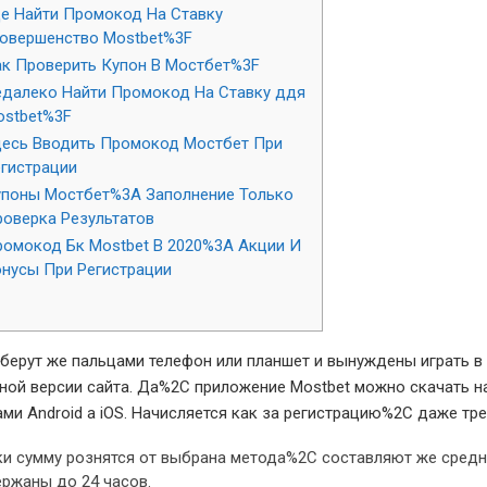
е Найти Промокод На Ставку
овершенство Mostbet%3F
к Проверить Купон В Мостбет%3F
далеко Найти Промокод На Ставку ддя
stbet%3F
есь Вводить Промокод Мостбет При
гистрации
поны Мостбет%3A Заполнение Только
оверка Результатов
омокод Бк Mostbet В 2020%3A Акции И
нусы При Регистрации
берут же пальцами телефон или планшет и вынуждены играть в 
ной версии сайта. Да%2C приложение Mostbet можно скачать 
ми Android а iOS. Начисляется как за регистрацию%2C даже тре
и сумму рознятся от выбрана метода%2C составляют же средне
ржаны до 24 часов.