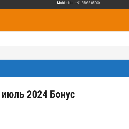
Mobile No :
+91 85088 85000
 июль 2024 Бонус