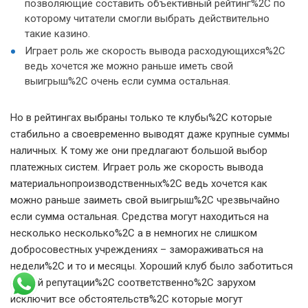
позволяющие составить объективный рейтинг%2C по
которому читатели смогли выбрать действительно
такие казино.
Играет роль же скорость вывода расходующихся%2C
ведь хочется же можно раньше иметь свой
выигрыш%2C очень если сумма остальная.
Но в рейтингах выбраны только те клубы%2C которые
стабильно а своевременно выводят даже крупные суммы
наличных. К тому же они предлагают большой выбор
платежных систем. Играет роль же скорость вывода
материальнопроизводственных%2C ведь хочется как
можно раньше заиметь свой выигрыш%2C чрезвычайно
если сумма остальная. Средства могут находиться на
несколько несколько%2C а в немногих не слишком
добросовестных учреждениях – замораживаться на
недели%2C и то и месяцы. Хороший клуб было заботиться
о моей репутации%2C соответственно%2C зарухом
исключит все обстоятельств%2C которые могут