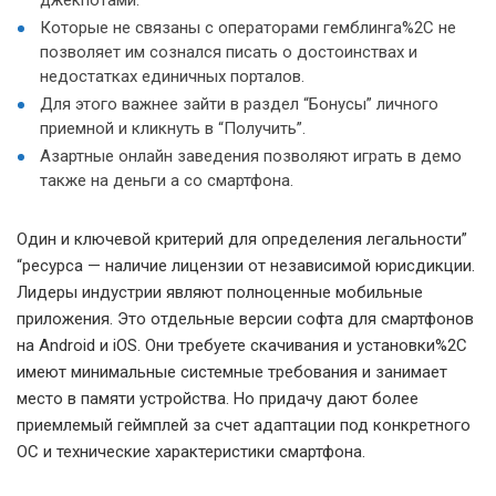
Которые не связаны с операторами гемблинга%2C не
позволяет им сознался писать о достоинствах и
недостатках единичных порталов.
Для этого важнее зайти в раздел “Бонусы” личного
приемной и кликнуть в “Получить”.
Азартные онлайн заведения позволяют играть в демо
также на деньги а со смартфона.
Один и ключевой критерий для определения легальности”
“ресурса — наличие лицензии от независимой юрисдикции.
Лидеры индустрии являют полноценные мобильные
приложения. Это отдельные версии софта для смартфонов
на Android и iOS. Они требуете скачивания и установки%2C
имеют минимальные системные требования и занимает
место в памяти устройства. Но придачу дают более
приемлемый геймплей за счет адаптации под конкретного
ОС и технические характеристики смартфона.