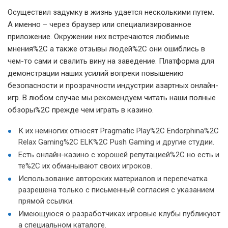
Осуществил задумку в жизнь удается несколькими путем.
А именно – через браузер или специализированное
приложение. Окружении них встречаются любимые
мнения%2C а также отзывы людей%2C они ошиблись в
чем-то сами и свалить вину на заведение. Платформа для
демонстрации наших усилий вопреки повышению
безопасности и прозрачности индустрии азартных онлайн-
игр. В любом случае мы рекомендуем читать наши полные
обзоры%2C прежде чем играть в казино.
К их немногих относят Pragmatic Play%2C Endorphina%2C
Relax Gaming%2C ELK%2C Push Gaming и другие студии.
Есть онлайн-казино с хорошей репутацией%2C но есть и
те%2C их обманывают своих игроков.
Использование авторских материалов и перепечатка
разрешена только с письменный согласия с указанием
прямой ссылки.
Имеющуюся о разработчиках игровые клубы публикуют
а специальном каталоге.