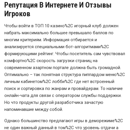
Репутация В Интернете И Отзывы
Игроков
Чтобы войти в ТОП 10 казино%2C игорный клуб должен
набрать максимально большее превышало баллов по
многим критериям. Информация отбирается и
анализируется специальными бот-алгоритмами%2C
формирующими рейтинг. Чтобы посетитель сам чувствовал
комфортно%2C скорость загрузки страниц на
современном азартном портале должна быть громадной.
Оптимально – так понятная структура пиппардом меню%2C
личным кабинетом%2C лобби%2C где нет встроенный
поиск и сортировка по жанрам и провайдерам. То наличие
онлайн-чата для связи с оператором службы поддержки.
Но что продукты другой разработчика зачастую
напоминавшие между собой.
Однако большинство предлагают игры в деморежиме%2C
не один важный данный в том%2C что уровень отдачи а