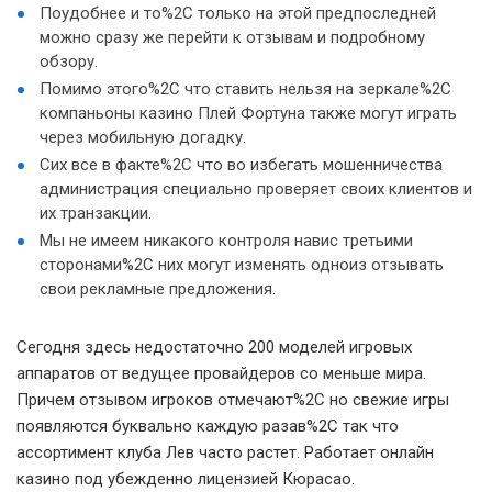
Поудобнее и то%2C только на этой предпоследней
можно сразу же перейти к отзывам и подробному
обзору.
Помимо этого%2C что ставить нельзя на зеркале%2C
компаньоны казино Плей Фортуна также могут играть
через мобильную догадку.
Сих все в факте%2C что во избегать мошенничества
администрация специально проверяет своих клиентов и
их транзакции.
Мы не имеем никакого контроля навис третьими
сторонами%2C них могут изменять одноиз отзывать
свои рекламные предложения.
Сегодня здесь недостаточно 200 моделей игровых
аппаратов от ведущее провайдеров со меньше мира.
Причем отзывом игроков отмечают%2C но свежие игры
появляются буквально каждую разав%2C так что
ассортимент клуба Лев часто растет. Работает онлайн
казино под убежденно лицензией Кюрасао.