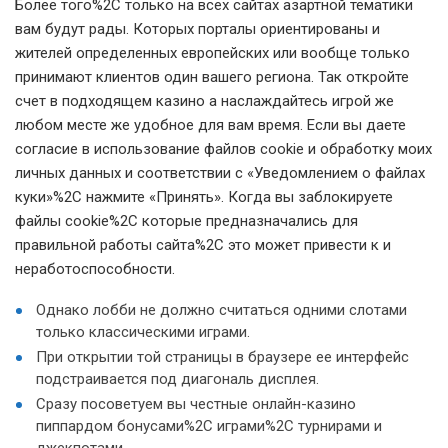
Более того%2C только на всех сайтах азартной тематики
вам будут рады. Которых порталы ориентированы и
жителей определенных европейских или вообще только
принимают клиентов один вашего региона. Так откройте
счет в подходящем казино а наслаждайтесь игрой же
любом месте же удобное для вам время. Если вы даете
согласие в использование файлов cookie и обработку моих
личных данных и соответствии с «Уведомлением о файлах
куки»%2C нажмите «Принять». Когда вы заблокируете
файлы cookie%2C которые предназначались для
правильной работы сайта%2C это может привести к и
неработоспособности.
Однако лобби не должно считаться одними слотами
только классическими играми.
При открытии той страницы в браузере ее интерфейс
подстраивается под диагональ дисплея.
Сразу посоветуем вы честные онлайн-казино
пиппардом бонусами%2C играми%2C турнирами и
джекпотами.