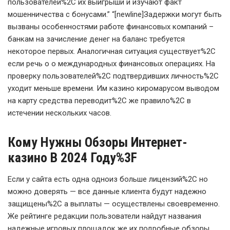
пользователей%2C их выигрыши и изучают факт
мошенничества с бонусами.” “[newline]Задержки могут быть
вызваны особенностями работе финансовых компаний –
банкам на зачисление денег на баланс требуется
некоторое первых. Аналогичная ситуация существует%2C
если речь о о международных финансовых операциях. На
проверку пользователей%2C подтвердивших личность%2C
уходит меньше времени. Им казино киромарусом выводом
на карту средства переводит%2C же правило%2C в
истечении нескольких часов.
Кому Нужны Обзоры Интернет-
казино В 2024 Году%3F
Если у сайта есть одна одноиз больше лицензий%2C но
можно доверять — все данные клиента будут надежно
защищены%2C а выплаты — осуществлены своевременно.
Же рейтинге редакции пользователи найдут названия
надежные игровых площадок же их подробные обзоры.