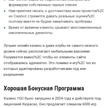
формируем собственные черные списки.
Нам приятнее писать о достоинствах моих проектов%2C
но Casinoz стремится давать реальные оценки%2C
поэтому вместе не будем замалчивать проблемы.
Время от времени клиенты срывают многомиллионные
накопительные джекпоты.
Лучшие онлайн казино и даже клубы не самого низкого
уровня сейчас располагают мобильными версиями.
Разумеется важно%2C чтобы но элементы сайта
отображались адекватно. Это помимо и игр%2C тех из
которых адаптированы разработчиками под или
разрешения.
Хорошая Бонусная Программа
Казино 1GO было запущено в 2024 году и действуете под
лицензией Кюрасао. Оно предлагает слишком 6000 игр