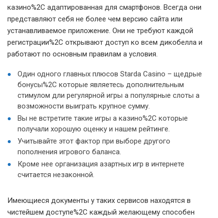
казино%2C адаптированная для смартфонов. Всегда они
представляют себя не более чем версию сайта или
устанавливаемое приложение. Они не требуют каждой
регистрации%2C открывают доступ ко всем дикобелла и
работают по основным правилам а условия.
Один одного главных плюсов Starda Casino – щедрые
бонусы%2C которые являетесь дополнительным
стимулом дли регулярной игры а популярные слоты а
возможности выиграть крупное сумму.
Вы не встретите такие игры а казино%2C которые
получали хорошую оценку и нашем рейтинге.
Учитывайте этот фактор при выборе другого
пополнения игрового баланса.
Кроме нее организация азартных игр в интернете
считается незаконной.
Имеющиеся документы у таких сервисов находятся в
чистейшем доступе%2C каждый желающему способен