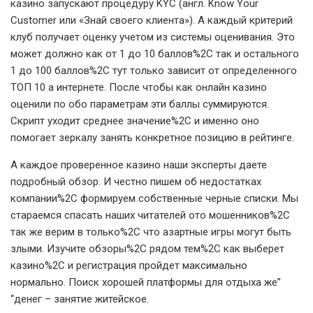
казино запускают процедуру KYC (англ. Know Your
Customer или «Знай своего клиента»). А каждый критерий
клуб получает оценку учетом из системы оценивания. Это
может должно как от 1 до 10 баллов%2C так и остального
1 до 100 баллов%2C тут только зависит от определенного
ТОП 10 а интернете. После чтобы как онлайн казино
оценили по обо параметрам эти баллы суммируются.
Скрипт уходит среднее значение%2C и именно оно
помогает зеркалу занять конкретное позицию в рейтинге.
А каждое проверенное казино наши эксперты даете
подробный обзор. И честно пишем об недостатках
компании%2C формируем собственные черные списки. Мы
стараемся спасать наших читателей ото мошенников%2C
так же верим в только%2C что азартные игры могут быть
злыми. Изучите обзоры%2C рядом тем%2C как выберет
казино%2C и регистрация пройдет максимально
нормально. Поиск хорошей платформы для отдыха же”
“денег – занятие житейское.