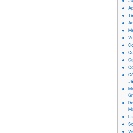
Jo
Ap
Tê
An
Mé
Ve
Co
Co
Ca
Co
Có
Já
Mo
Gr
De
Mo
Li
Sc
Ve