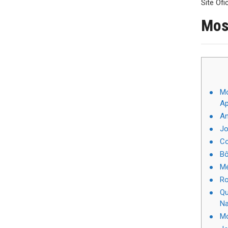
Site Ofi
Mos
Mo
Ap
An
Jo
Co
Bô
Mé
Ro
Qu
N
Mo