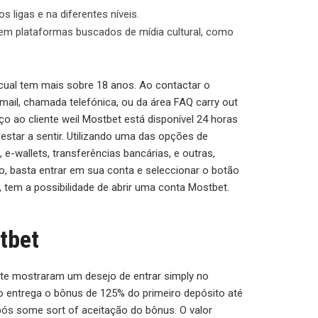
ligas e na diferentes níveis.
 em plataformas buscados de mídia cultural, como
cual tem mais sobre 18 anos. Ao contactar o
-mail, chamada telefónica, ou da área FAQ carry out
ço ao cliente weil Mostbet está disponível 24 horas
star a sentir. Utilizando uma das opções de
e-wallets, transferências bancárias, e outras,
o, basta entrar em sua conta e seleccionar o botão
, tem a possibilidade de abrir uma conta Mostbet.
tbet
nte mostraram um desejo de entrar simply no
no entrega o bônus de 125% do primeiro depósito até
ós some sort of aceitação do bônus. O valor