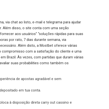
, via chat ao listo, e-mail e telegrama para ajudar
. Além disso, o site conta com uma seção
fornecer aos usuários” “soluções rápidas para suas
oras por rato, 7 dias durante semana, via
necessário. Além disto, a Mostbet oferece várias
so compromisso com a satisfação do cliente e uma
 em Brazil. Às vezes, com partidas que duram várias
a avaliar suas probabilities como também os
xperiência de apostas agradável e sem
 depositado em tua conta.
oca à disposição direta carry out cassino e