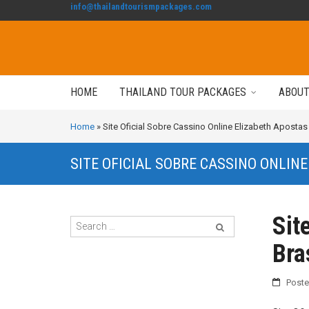
info@thailandtourismpackages.com
HOME
THAILAND TOUR PACKAGES
ABOUT
Home
»
Site Oficial Sobre Cassino Online Elizabeth Apostas
SITE OFICIAL SOBRE CASSINO ONLIN
Sit
Bra
Post