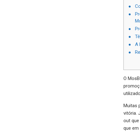
Co
Pr
Mo
Pr
Tê
A 
Re
O MosBe
promoçõ
utilizad
Muitas 
vitória
out que
que em o