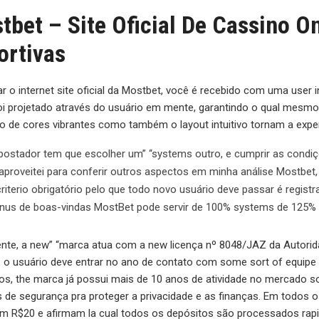
tbet – Site Oficial De Cassino O
ortivas
ar o internet site oficial da Mostbet, você é recebido com uma user i
foi projetado através do usuário em mente, garantindo o qual mesm
o de cores vibrantes como também o layout intuitivo tornam a expe
postador tem que escolher um” “systems outro, e cumprir as condiç
“aproveitei para conferir outros aspectos em minha análise Mostbet,
riterio obrigatório pelo que todo novo usuário deve passar é registra
nus de boas-vindas MostBet pode servir de 100% systems de 125% z
nte, a new” “marca atua com a new licença nº 8048/JAZ da Autorid
, o usuário deve entrar no ano de contato com some sort of equipe
iros, the marca já possui mais de 10 anos de atividade no mercado s
 de segurança pra proteger a privacidade e as finanças. Em todos
em R$20 e afirmam la cual todos os depósitos são processados ra