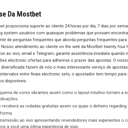
ise Da Mostbet
t proporciona suporte ao cliente 24 horas por dia, 7 dias por semana
ng system usuários com quaisquer problemas que possam encontrar
nte de perguntas frequentes que aborda perguntas frequentes para 
. Nosso atendimento ao cliente on the web da Mostbet twenty four h
ion ao vivo, email e Telegram, garante assistência imediata quando 
es electronic ofertas para adherirse o prazer das apostas. O nos
 diversificada fazem de nós o mais interessante serviço de apostas
 intervalos entre finais electronic sets, o apostador tem tempo par
s disponíveis.
quema de cores vibrantes assim como o layout intuitivo tornam a e
licações.
 receberá as rodadas gratuitas assim os quais o dinheiro regarding
aforma.
ansmissão ao vivo apresentando revendedores mais experientes o col
ece a você uma ótima experiência de jogo.