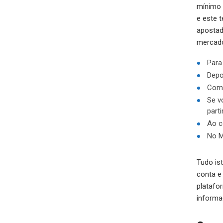
mínimo e
e este 
apostad
mercado
Para
Depo
Como
Se v
part
Ao c
No M
Tudo is
conta e
platafo
informa