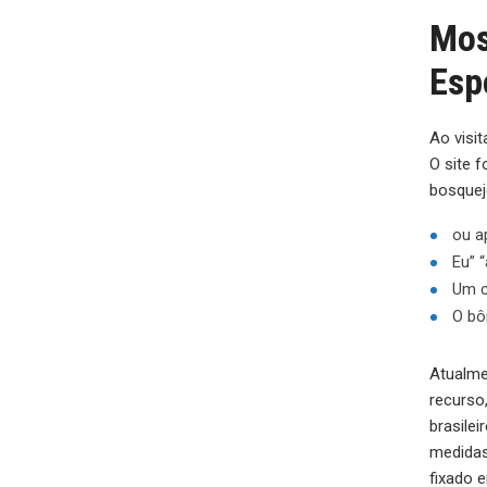
Mos
Esp
Ao visit
O site 
bosquej
ou a
Eu” 
Um c
O bô
Atualme
recurso
brasile
medidas
fixado 