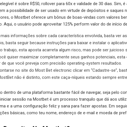
legível é sobre R$50, rollover para 60x e validade de 30 dias. Sim,
tem a possibilidade de ser usado em virtude de depósitos e saques 
ores, o Mostbet oferece um bônus de boas-vindas com valores be
. Aqui, o usuário pode aproveitar 125% perform valor do de início 
 mais informações sobre cada característica envolvida, basta ver as
is, basta seguir because instruções para baixar e instalar o aplicati
 trabajo, esta aposta acarreta algum risco, mas pode ser juicioso se
ocê quiser maximizar completamente seus ganhos potenciais, esta 
ir de que você preveja com precisão operating-system resultados.
ontarse no site do Most Bet electronic clicar em “Cadastre-se”, bas
ostBet não é distinto, com este caça-níqueis estando sempre entr
to dentro de uma plataforma bastante fácil de navegar, seja pelo c
 iniciar sessão na Mostbet é um processo tranquilo que dá aos utili
rma e a uma configuração feliz y sana para fazer apostas. Em segui
ções básicas, como teu nome, endereço de e-mail e moeda de pref