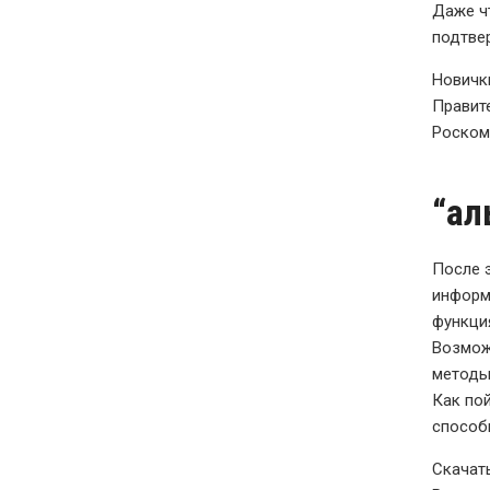
Даже ч
подтвер
Новичк
Правите
Роском
“ал
После 
информ
функци
Возмож
методы
Как по
способы
Скачат