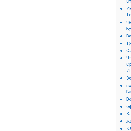
С
Из
1x
че
Бу
Be
Тр
Са
Чт
Ср
И
Зе
по
Бл
Be
оф
Ка
же
Ка