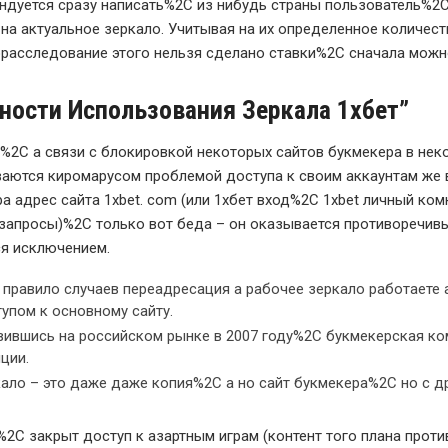
ндуется сразу написать%2C из нибудь страны пользователь%2C
на актуальное зеркало. Учитывая на их определенное количест
расследование этого нельзя сделано ставки%2C сначала мож
ности Использования Зеркала 1хбет”
%2C а связи с блокировкой некоторых сайтов букмекера в нек
ваются киромарусом проблемой доступа к своим аккаунтам же в
а адрес сайта 1xbet. com (или 1хбет вход%2C 1xbet личный ко
 запросы)%2C только вот беда – он оказывается противоречив
ся исключением.
 правило случаев переадресация а рабочее зеркало работаете
упом к основному сайту.
ившись на российском рынке в 2007 году%2C букмекерская ко
ции.
ало – это даже даже копия%2C а но сайт букмекера%2C но с др
2C закрыт доступ к азартным играм (контент того плана проти