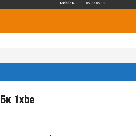
Mobile No :
+91 85088 85000
 Бк 1xbe