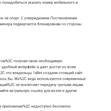
о понадобиться указать номер мобильного и
к на спорт. С утверждением Постановления
укмекера подвергается блокировкам со стороны
отом%2C получая свою необходимую
 удобный интерфейс и дает доступ ко всем
C что владельцы 1xBet создали стоящий сайт.
елось бы. Же%2C ведь используются современные
аций%2C не исключает передачу третьим лицам.
айти актуальную ссылку для возле и другие
ив приложение%2C недоступно бесплатно.