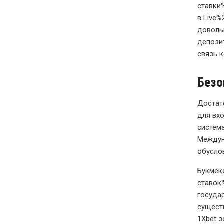
ставки
в Live%
доволь
депози
связь к
Безо
Достат
для вх
систем
Междун
обусло
Букмек
ставок
госуда
сущест
1Xbet 