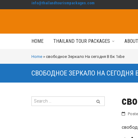
info@thailandtourismpackages.com
HOME
THAILAND TOUR PACKAGES
ABOUT
Home
»
свободное Зеркало На сегодня В Бк 1xbe
СВОБОДНОЕ ЗЕРКАЛО НА СЕГОДНЯ В
сво
Post
свободн