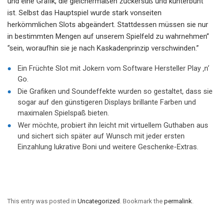
und eine Grafik, die gleichermaßen zuckersüß und kunterbunt
ist. Selbst das Hauptspiel wurde stark vonseiten
herkömmlichen Slots abgeändert. Stattdessen müssen sie nur
in bestimmten Mengen auf unserem Spielfeld zu wahrnehmen”
“sein, woraufhin sie je nach Kaskadenprinzip verschwinden.”
Ein Früchte Slot mit Jokern vom Software Hersteller Play ‚n‘
Go.
Die Grafiken und Soundeffekte wurden so gestaltet, dass sie
sogar auf den günstigeren Displays brillante Farben und
maximalen Spielspaß bieten.
Wer möchte, probiert ihn leicht mit virtuellem Guthaben aus
und sichert sich später auf Wunsch mit jeder ersten
Einzahlung lukrative Boni und weitere Geschenke-Extras.
This entry was posted in
Uncategorized
. Bookmark the
permalink
.