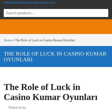
info@thailandtourismpackages.com
Home
»
The Role of Luck in Casino Kumar Oyunları
THE ROLE OF LUCK IN CASINO KUMAR
OYUNLARI
The Role of Luck in
Casino Kumar Oyunları
Posted on
by