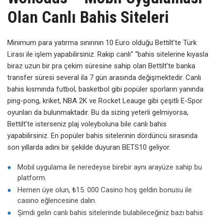
Olan Canlı Bahis Siteleri
Minimum para yatırma sınırının 10 Euro olduğu Bettilt’te Türk
Lirası ile işlem yapabilirsiniz. Rakip canlı” “bahis sitelerine kıyasla
biraz uzun bir pra çekim süresine sahip olan Bettilt’te banka
transfer süresi several ila 7 gün arasında değişmektedir. Canlı
bahis kısmında futbol, basketbol gibi popüler sporların yanında
ping-pong, kriket, NBA 2K ve Rocket Leauge gibi çeşitli E-Spor
oyunları da bulunmaktadır. Bu da sizing yeterli gelmiyorsa,
Bettilt’te isterseniz plaj voleyboluna bile canlı bahis
yapabilirsiniz. En popüler bahis sitelerinin dördüncü sırasında
son yıllarda adını bir şekilde duyuran BETS10 geliyor.
Mobil uygulama ile neredeyse birebir aynı arayüze sahip bu
platform.
Hemen üye olun, ₺15. 000 Casino hoş geldin bonusu ile
casino eğlencesine dalın.
Şimdi gelin canlı bahis sitelerinde bulabileceğiniz bazı bahis