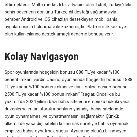
ettirmektedir. Malta merkezli bir altyapısı olan 1xbet, Türkiye’deki
bahis severlerin gönlünü Türkçe dil desteği sağlamasıyla
beraber Android ve iOS cihazları destekleyen mobil bahis
uygulamasının bulunması ile kazanmıştır. Platform ilk kez üye
olan kullanıcılarına destek amaçlı deneme bonusu verir.
Kolay Navigasyon
Spor oyunlarında hoşgeldin bonusu 888 TL’ye kadar %100
benefit imkanı vardır. Casino oyunlarında hoşgeldin bonusu 1888
TL’ye kadar %100 bonus imkanı ve canlı online casino bonusu
2500 TL’ye kadar %100 bonus imkanı” “sağlar. Öncelikle bu
yazımızda 2024 yılının bazı bahis sitelerini empieza hukuki yasal
düzenlemeleri anlatarak insanların yasadışı bahis sitelerinde
oyun oynamaması ve oynatmamasını sağlamaktır. Çünkü;
ülkemizde yasa dışı siteleri kullanmak suretiyle bahis oynamak
empieza bahis oynatmak suçtur. Ayrıca ne olduğu bilinmeyen