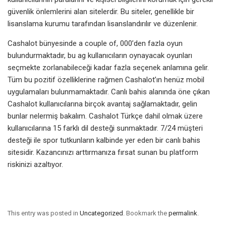
güvenlik önlemlerini alan sitelerdir. Bu siteler, genellikle bir
lisanslama kurumu tarafından lisanslandırılır ve düzenlenir.
Cashalot bünyesinde a couple of, 000’den fazla oyun
bulundurmaktadır, bu ag kullanıcıların oynayacak oyunları
seçmekte zorlanabileceği kadar fazla seçenek anlamına gelir.
Tüm bu pozitif özelliklerine rağmen Cashalot’ın henüz mobil
uygulamaları bulunmamaktadır. Canlı bahis alanında öne çıkan
Cashalot kullanıcılarına birçok avantaj sağlamaktadır, gelin
bunlar nelermiş bakalım. Cashalot Türkçe dahil olmak üzere
kullanıcılarına 15 farklı dil desteği sunmaktadır. 7/24 müşteri
desteği ile spor tutkunların kalbinde yer eden bir canlı bahis
sitesidir. Kazancınızı arttırmanıza fırsat sunan bu platform
riskinizi azaltıyor.
This entry was posted in
Uncategorized
. Bookmark the
permalink
.