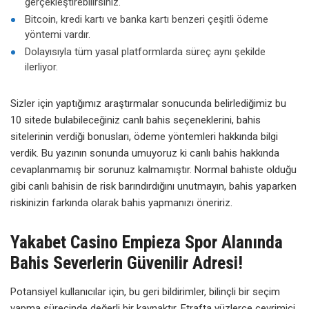
gerçekleştirebilirsiniz.
Bitcoin, kredi kartı ve banka kartı benzeri çeşitli ödeme
yöntemi vardır.
Dolayısıyla tüm yasal platformlarda süreç aynı şekilde
ilerliyor.
Sizler için yaptığımız araştırmalar sonucunda belirlediğimiz bu
10 sitede bulabileceğiniz canlı bahis seçeneklerini, bahis
sitelerinin verdiği bonusları, ödeme yöntemleri hakkında bilgi
verdik. Bu yazının sonunda umuyoruz ki canlı bahis hakkında
cevaplanmamış bir sorunuz kalmamıştır. Normal bahiste olduğu
gibi canlı bahisin de risk barındırdığını unutmayın, bahis yaparken
riskinizin farkında olarak bahis yapmanızı öneririz.
Yakabet Casino Empieza Spor Alanında
Bahis Severlerin Güvenilir Adresi!
Potansiyel kullanıcılar için, bu geri bildirimler, bilinçli bir seçim
yapma sürecinde değerli bir kaynaktır. Etrafta yüzlerce çevrimiçi