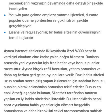
seçeneklerini yazımızın devamında daha detaylı bir şekilde
inceleyelim.
Youwin para çekme empieza yatırma işlemleri, durante
popüler ödeme yöntemleri ile çok hızlı bir şekilde
gerçekleşiyor.
Lisans ve regülasyonlar, bir bahis sitesinin güvenilirliğinin
temel taşlarıdır.
Ayrıca internet sitelerinde ilk kayıtlarda özel %300 benefit
verdiğini okudum eine kadar yalan doğru bilemem. Bunların
arasında yeni oyuncular için free betler veya bonus puanlar
mevcuttur. Ayrıca birçok refill bonusları, yatırım bonusları ve
daha ag fazlası geri gelen oyunculara verilir. Bazı bahis siteleri
uzun aradan sonra giriş yapan kullanıcılar için sadakat bonusu
puanları olarak adlandırılan bonusları teklif ederler. Bunun en
canlı örneği aşağıda bulunan, Silentbet tarafından tanıtımı
yapılan en iyi bahis sitelerinin listesidir. Bu listedekilerin hepsi
spor oyunlarına bahis yapanlar için cömert hoşgeldin
bonuslarına ve daha birçok ilgi çekici promosyonlara sahiptir.