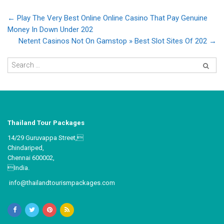
←
Play The Very Best Online Online Casino That Pay Genuine
Money In Down Under 202
Netent Casinos Not On Gamstop » Best Slot Sites Of 202
→
Thailand Tour Packages
14/29 Guruvappa Street,
Chindariped,
Chennai 600002,
India.
info@thailandtourismpackages.com