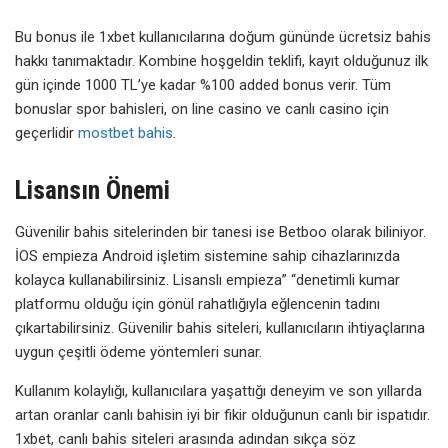
Bu bonus ile 1xbet kullanıcılarına doğum gününde ücretsiz bahis
hakkı tanımaktadır. Kombine hoşgeldin teklifi, kayıt olduğunuz ilk
gün içinde 1000 TL’ye kadar %100 added bonus verir. Tüm
bonuslar spor bahisleri, on line casino ve canlı casino için
geçerlidir
mostbet bahis
.
Lisansın Önemi
Güvenilir bahis sitelerinden bir tanesi ise Betboo olarak biliniyor.
İOS empieza Android işletim sistemine sahip cihazlarınızda
kolayca kullanabilirsiniz. Lisanslı empieza” “denetimli kumar
platformu olduğu için gönül rahatlığıyla eğlencenin tadını
çıkartabilirsiniz. Güvenilir bahis siteleri, kullanıcıların ihtiyaçlarına
uygun çeşitli ödeme yöntemleri sunar.
Kullanım kolaylığı, kullanıcılara yaşattığı deneyim ve son yıllarda
artan oranlar canlı bahisin iyi bir fikir olduğunun canlı bir ispatıdır.
1xbet, canlı bahis siteleri arasında adından sıkça söz