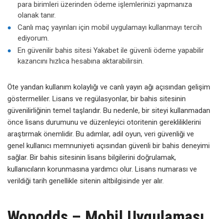
para birimleri üzerinden ödeme işlemlerinizi yapmanıza
olanak tanır.
Canlı maç yayınları için mobil uygulamayı kullanmayı tercih
ediyorum.
En güvenilir bahis sitesi Yakabet ile güvenli ödeme yapabilir
kazancını hızlıca hesabına aktarabilirsin.
Öte yandan kullanım kolaylığı ve canlı yayın ağı açısından gelişim
göstermeliler. Lisans ve regülasyonlar, bir bahis sitesinin
güvenilirliğinin temel taşlarıdır. Bu nedenle, bir siteyi kullanmadan
önce lisans durumunu ve düzenleyici otoritenin gerekliliklerini
araştırmak önemlidir. Bu adımlar, adil oyun, veri güvenliği ve
genel kullanıcı memnuniyeti açısından güvenli bir bahis deneyimi
sağlar. Bir bahis sitesinin lisans bilgilerini doğrulamak,
kullanıcıların korunmasına yardımcı olur. Lisans numarası ve
verildiği tarih genellikle sitenin altbilgisinde yer alır.
Wonodds – Mobil Uygulaması