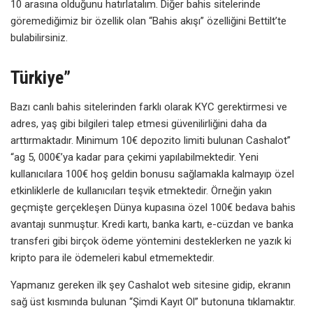
10 arasına olduğunu hatırlatalım. Diğer bahis sitelerinde
göremediğimiz bir özellik olan “Bahis akışı” özelliğini Bettilt’te
bulabilirsiniz.
Türkiye”
Bazı canlı bahis sitelerinden farklı olarak KYC gerektirmesi ve
adres, yaş gibi bilgileri talep etmesi güvenilirliğini daha da
arttırmaktadır. Minimum 10€ depozito limiti bulunan Cashalot”
“ag 5, 000€’ya kadar para çekimi yapılabilmektedir. Yeni
kullanıcılara 100€ hoş geldin bonusu sağlamakla kalmayıp özel
etkinliklerle de kullanıcıları teşvik etmektedir. Örneğin yakın
geçmişte gerçekleşen Dünya kupasına özel 100€ bedava bahis
avantajı sunmuştur. Kredi kartı, banka kartı, e-cüzdan ve banka
transferi gibi birçok ödeme yöntemini desteklerken ne yazık ki
kripto para ile ödemeleri kabul etmemektedir.
Yapmanız gereken ilk şey Cashalot web sitesine gidip, ekranın
sağ üst kısmında bulunan “Şimdi Kayıt Ol” butonuna tıklamaktır.