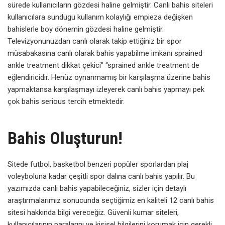
sürede kullanıcıların gözdesi haline gelmiştir. Canlı bahis siteleri
kullanıcılara sundugu kullanım kolaylığı empieza değişken
bahislerle boy dönemin gözdesi haline gelmiştir.
Televizyonunuzdan canlı olarak takip ettiğiniz bir spor
müsabakasına canlı olarak bahis yapabilme imkanı sprained
ankle treatment dikkat çekici” “sprained ankle treatment de
eğlendiricidir. Henüz oynanmamış bir karşılaşma üzerine bahis
yapmaktansa karşılaşmayı izleyerek canlı bahis yapmayı pek
çok bahis serious tercih etmektedir.
Bahis Oluşturun!
Sitede futbol, basketbol benzeri popüler sporlardan plaj
voleyboluna kadar çeşitli spor dalına canlı bahis yapılır. Bu
yazımızda canlı bahis yapabileceğiniz, sizler için detaylı
araştırmalarımız sonucunda seçtiğimiz en kaliteli 12 canlı bahis
sitesi hakkında bilgi vereceğiz. Güvenli kumar siteleri,
kullanıcılarının paralarını ve kişisel bilgilerini korumak için gerekli