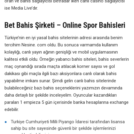
oran ve bahis sağlayıcısı Betradar iken canlı casino sağlayıcısı
ise Media Live’dır.
Bet Bahis Şirketi – Online Spor Bahisleri
Türkiye’nin en iyi yasal bahis sitelerinin adresi arasında benim
tercihim Nesine. com oldu. Bu sonuca varmamda kullanım
kolaylığı, canlı yayın ağının genişliği ve mobil uygulamasının
kalitesi etkili oldu. Örneğin yabancı bahis siteleri, bahis severlerin
maç oynandığı sırada maçta atılacak korner sayısı ve gol
dakikası gibi maçla ilgili bazı aksiyonlara canlı olarak bahis
yapabilme imkanı sunar. Şimdi gelin canlı bahis sitelerinde
bulabileceğiniz bazı bahis seçeneklerini yazımızın devamında
daha detaylı bir şekilde inceleyelim. Oyuncular kazandıkları
paraları 1 empieza 5 gün içerisinde banka hesaplarına exchange
edebilir.
Turkiye Cumhuriyeti Milli Piyango İdaresi tarafından lisansa
sahip bu site sayesinde güvenli bir şekilde işlemlerinizi