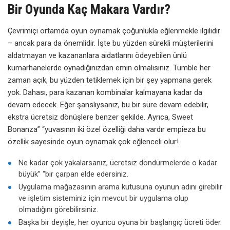
Bir Oyunda Kaç Makara Vardır?
Çevrimiçi ortamda oyun oynamak çoğunlukla eğlenmekle ilgilidir
– ancak para da önemlidir. İşte bu yüzden sürekli müşterilerini
aldatmayan ve kazananlara aidatlarını ödeyebilen ünlü
kumarhanelerde oynadığınızdan emin olmalısınız. Tumble her
zaman açık, bu yüzden tetiklemek için bir şey yapmana gerek
yok. Dahası, para kazanan kombinalar kalmayana kadar da
devam edecek. Eğer şanslıysanız, bu bir süre devam edebilir,
ekstra ücretsiz dönüşlere benzer şekilde. Ayrıca, Sweet
Bonanza” “yuvasının iki özel özelliği daha vardır empieza bu
özellik sayesinde oyun oynamak çok eğlenceli olur!
Ne kadar çok yakalarsanız, ücretsiz döndürmelerde o kadar
büyük” “bir çarpan elde edersiniz.
Uygulama mağazasının arama kutusuna oyunun adını girebilir
ve işletim sisteminiz için mevcut bir uygulama olup
olmadığını görebilirsiniz.
Başka bir deyişle, her oyuncu oyuna bir başlangıç ücreti öder.