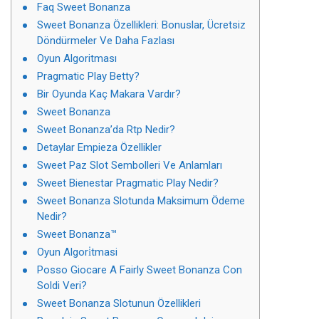
Faq Sweet Bonanza
Sweet Bonanza Özellikleri: Bonuslar, Ücretsiz
Döndürmeler Ve Daha Fazlası
Oyun Algoritması
Pragmatic Play Betty?
Bir Oyunda Kaç Makara Vardır?
Sweet Bonanza
Sweet Bonanza’da Rtp Nedir?
Detaylar Empieza Özellikler
Sweet Paz Slot Sembolleri Ve Anlamları
Sweet Bienestar Pragmatic Play Nedir?
Sweet Bonanza Slotunda Maksimum Ödeme
Nedir?
Sweet Bonanza™
Oyun Algori̇tmasi
Posso Giocare A Fairly Sweet Bonanza Con
Soldi Veri?
Sweet Bonanza Slotunun Özellikleri