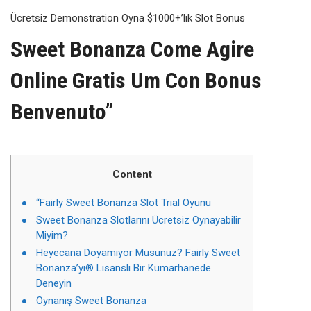
Ücretsiz Demonstration Oyna $1000+’lık Slot Bonus
Sweet Bonanza Come Agire
Online Gratis Um Con Bonus
Benvenuto”
Content
“Fairly Sweet Bonanza Slot Trial Oyunu
Sweet Bonanza Slotlarını Ücretsiz Oynayabilir
Miyim?
Heyecana Doyamıyor Musunuz? Fairly Sweet
Bonanza’yı® Lisanslı Bir Kumarhanede
Deneyin
Oynanış Sweet Bonanza