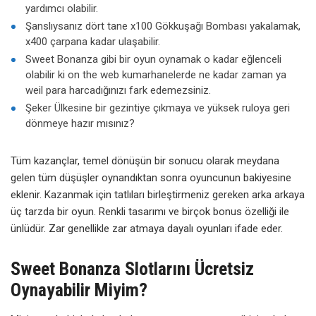
yardımcı olabilir.
Şanslıysanız dört tane x100 Gökkuşağı Bombası yakalamak,
x400 çarpana kadar ulaşabilir.
Sweet Bonanza gibi bir oyun oynamak o kadar eğlenceli
olabilir ki on the web kumarhanelerde ne kadar zaman ya
weil para harcadığınızı fark edemezsiniz.
Şeker Ülkesine bir gezintiye çıkmaya ve yüksek ruloya geri
dönmeye hazır mısınız?
Tüm kazançlar, temel dönüşün bir sonucu olarak meydana
gelen tüm düşüşler oynandıktan sonra oyuncunun bakiyesine
eklenir. Kazanmak için tatlıları birleştirmeniz gereken arka arkaya
üç tarzda bir oyun. Renkli tasarımı ve birçok bonus özelliği ile
ünlüdür. Zar genellikle zar atmaya dayalı oyunları ifade eder.
Sweet Bonanza Slotlarını Ücretsiz
Oynayabilir Miyim?