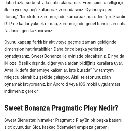
daha fazla serbest vida satın alamamak. Free spins özelliği için
ilk en iyi seçeneği kullanmak zorundasınız. Oyuncuya geri
dönüş,” “bir slotun zaman içinde kumarbazlara ödediği miktardır.
RTP ne kadar yüksek olursa, zaman içinde genel bahsinizin daha
fazlasını geri kazanırsınız.
Oyunu kapatıp farklı bir aktiviteye geçme zamanı geldiğinde
dimension hatırlatabilirler. Daha önce başka yerlerde
oynadıysanız, Sweet Bonanza ile evinizde olacaksınız. Bir ya da
iki özel özellik dışında, diğer yuvalardan bildiğiniz kurallara uyar.
Ama ilk defa denemeye kalkanlar, işte burada” “w tamtym
miejscu olarak bu şekilde çalışıyor. Akıllı telefonunuzdan
oynamak istiyorsanız, bir Android veya iOS mobil uygulaması
indirmeniz gerekir.
Sweet Bonanza Pragmatic Play Nedir?
Sweet Bienestar, hitmaker Pragmatic Play’ün bir başka başarılı
slot oyunudur. Slot, kaskad ödemeleri empieza çarpanlı