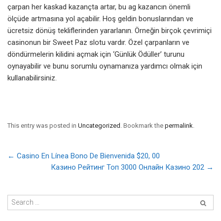
çarpan her kaskad kazançta artar, bu ag kazancın önemli
ölçüde artmasına yol açabilir. Hoş geldin bonuslarından ve
ücretsiz dönüş tekliflerinden yararlanın. Örneğin birçok çevrimiçi
casinonun bir Sweet Paz slotu vardır. Özel çarpanların ve
döndürmelerin kilidini açmak için ‘Günlük Ödüller’ turunu
oynayabilir ve bunu sorumlu oynamanıza yardımcı olmak için
kullanabilirsiniz.
This entry was posted in
Uncategorized
. Bookmark the
permalink
.
←
Casino En Línea Bono De Bienvenida $20, 00
Казино Рейтинг Топ 3000 Онлайн Казино 202
→