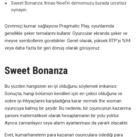
Sweet Bonanza Xmas Noel’in demomuzu burada ücretsiz
oynayın.
Çevrimiçi kumar sağlayıcısı Pragmatic Play, oyunlarında
genellikle şeker temalarını kullanır. Oyuncular ekranda şeker ve
meyve sembollerini görebilirler. Genel olarak, yüksek RTP’yi %94
veya daha fazla bir geri dönüş olarak görüyoruz.
Sweet Bonanza
Bu yüzden hangisinin en iyi olduğunu söylemek imkansız.
Sonuçta, hangi bölümün kendileri için en çekici olduğuna ve
sobre iyi ihtiyaçlarını karşıladığına karar vermek the woman
oyuncuya kalmış bir şeydir. Bu nedenle, bir oyuncunun kazanma
şansını matematiksel olarak hesaplamanın bir yolu yoktur.
Ayrıca zamanlayıcı veya alarm ayarlanması da yararlı olacaktır.
Evet, kumarhanelerin para kazanan oyunculara ödediği para