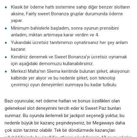
Klasik bir ödeme hattı sistemine sahip diğer benzer slotların
aksine, Fairly sweet Bonanza gruplar durumunda ödeme
yapar.
Minimum bahislerle başladım, sonra oyunun prensibini
anladım, miktarı artırmaya karar verdim ve 4.
Yukarıdaki ücretsiz tanıtımımızı oynatırsanız her şey anlam
kazanır.
Kendiniz denemek ve Sweet Bonanza’yı ücretsiz oynamak
için aşağıdaki demomuzu kullanabilirsiniz.
Merkezi Malta’nın Sliema kentinde bulunan şirket, aksiyonun
kalbinde yer alıyor ve bu nedenle şirket, son teknoloji
çevrimiçi oyun deneyimleri sunmaya bu kadar tutkulu.
Bazı oyuncular, net ödeme hatları ve bonus özellikleri olan
geleneksel slot deneyimini tercih eder ki Sweet Paz bunları
sunmaz. Bu oyunda ilerlemeli bir jackpot seçeneği yoktur, bu
nedenle büyük bir kazanç peşindeyseniz, bir Megaways daha
çok sizin tarzınız olabilir. Tek bir döndürmede kazançları