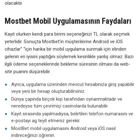
olacaktır.
Mostbet Mobil Uygulamasının Faydaları
Kayıt olurken kendi para birimi seçeneğinizi TL olarak seçmek
yeterlidir. Sonuçta Mostbet’in müşterilerine Android ve iOS
cihazlar” “için harika bir mobil uygulama sunmak için elinden
gelenin en iyisini yaptığını söylemek kesinlikle yanlış olmaz. Bazı
ilgili ödeme seçeneklerinde bekleme süresinin olması da web-
site puanını düşürebilir.
Ayrıca, uygulama üzerinden mevcut hesabınıza giriş yapabilir
veya yeni bir hesap oluşturabilirsiniz.
Dünya çapında birçok kişi tarafından oynanmaktadır ve
neredeyse tüm çevrimiçi casinolarda bulunabilir.
Kayıt sırasında yapılmadıysa, belirtilen telefon numarasını ve
e-postayı ag teyit etmeniz gerekir.
MostBet mobil uygulamasını Android veya iOS nasıl
indireceğinizi öğrenin.