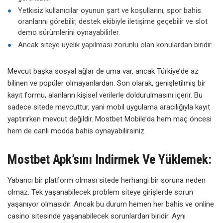
Yetkisiz kullanıcılar oyunun şart ve koşullarını, spor bahis
oranlarını görebilir, destek ekibiyle iletişime geçebilir ve slot
demo sürümlerini oynayabilirler.
Ancak siteye üyelik yapılması zorunlu olan konulardan biridir.
Mevcut başka sosyal ağlar de uma var, ancak Türkiye’de az
bilinen ve popüler olmayanlardan. Son olarak, genişletilmiş bir
kayıt formu, alanların kişisel verilerle doldurulmasını içerir. Bu
sadece sitede mevcuttur, yani mobil uygulama aracılığıyla kayıt
yaptırırken mevcut değildir. Mostbet Mobile’da hem maç öncesi
hem de canlı modda bahis oynayabilirsiniz.
Mostbet Apk’sını Indirmek Ve Yüklemek:
Yabancı bir platform olması sitede herhangi bir soruna neden
olmaz. Tek yaşanabilecek problem siteye girişlerde sorun
yaşanıyor olmasıdır. Ancak bu durum hemen her bahis ve online
casino sitesinde yaşanabilecek sorunlardan biridir. Aynı