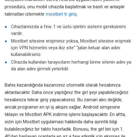
prosedürü, onu mobil cihazda başlatmak ve basit ve anlaşılır
talimatları izlemektir
mostbet tr giriş
.
Cihazlarınızda a few. 1 ve üstü işletim sistemi gereksinimi
vardır.
Mostbet sitesine erişiminiz yoksa, Mostbet sitesine erişmek
için VPN hizmetini veya ikiz site” “jalan keluar alan adını
kullanabilirsiniz.
Cihazda kullanılan tarayıcıların herhangi birine sitenin adını ya
da alan adını girmek yeterlidir.
Bahis kazandığında kazancınız otomatik olarak hesabınıza
aktarılacaktır. Daha önce yaptığınız the girl şeyi yapabileceğiniz
hesabınıza tekrar giriş yapacaksınız. Bu zaman alıcı değildir,
ancak programın en iyi iş akışını sağlar. Android simgesine
tıklayın ve Mostbet APK indirme işlemi başlayacaktır. En altta,
sizin için Mostbet uygulaması hakkında daha ayrıntılı bilgi
bulabileceğiniz bir tablo hazırladık. Bonusu, the girl biri için 1.
40’dan başlayan oranlarla en az a few etkinlik için ekspres ile