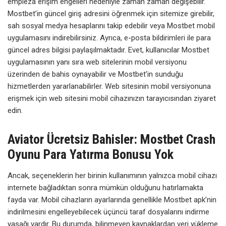
empieza erişim engelleri nedeniyle zaman zaman değişebilir.
Mostbet’in güncel giriş adresini öğrenmek için sitemize girebilir,
sah sosyal medya hesaplarını takip edebilir veya Mostbet mobil
uygulamasını indirebilirsiniz. Ayrıca, e-posta bildirimleri ile para
güncel adres bilgisi paylaşılmaktadır. Evet, kullanıcılar Mostbet
uygulamasının yanı sıra web sitelerinin mobil versiyonu
üzerinden de bahis oynayabilir ve Mostbet’in sunduğu
hizmetlerden yararlanabilirler. Web sitesinin mobil versiyonuna
erişmek için web sitesini mobil cihazınızın tarayıcısından ziyaret
edin.
Aviator Ücretsiz Bahisler: Mostbet Crash
Oyunu Para Yatırma Bonusu Yok
Ancak, seçeneklerin her birinin kullanımının yalnızca mobil cihazı
internete bağladıktan sonra mümkün olduğunu hatırlamakta
fayda var. Mobil cihazların ayarlarında genellikle Mostbet apk’nin
indirilmesini engelleyebilecek üçüncü taraf dosyalarını indirme
yasağı vardır. Bu durumda, bilinmeyen kaynaklardan veri yükleme