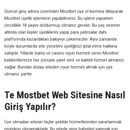
Güncel giriş adresi üzerinden Mostbet üye ol kısmına tıklayarak
Mostbet üyelik işleminizi yapabilirsiniz. Bu işlemi yaparken
öncelikle 18 yaşını doldurmuş olmanız gerekir. Bu yaş sınırının
altında olan kişiler üyeliklerini yapıp para yatırsalar dahi
platformda kazandıkları bakiyeyi çekemezler. Aynı zamanda
böyle durumlarda site yönetimi üyeliğinizi iptal etme hakkına
sahiptir. Yıllardır bahis ve casino oyun hizmeti veren Mostbet
beklentilerinize her yönüyle yanıt verir ve kaliteli hizmet almanızı
sağlar. Bundan dolayı siteden oyun hizmeti almak için üye
olmanız şarttır.
Te Mostbet Web Sitesine Nasıl
Giriş Yapılır?
Üye olmadan sitenin hiçbir şekilde hizmetlerinden yararlanmak
mümkün olmamaktadır. Bu sitede spor bahisleri yapmak için