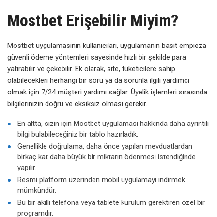
Mostbet Erişebilir Miyim?
Mostbet uygulamasının kullanıcıları, uygulamanın basit empieza
güvenli ödeme yöntemleri sayesinde hızlı bir şekilde para
yatırabilir ve çekebilir. Ek olarak, site, tüketicilere sahip
olabilecekleri herhangi bir soru ya da sorunla ilgili yardımcı
olmak için 7/24 müşteri yardımı sağlar. Üyelik işlemleri sırasında
bilgilerinizin doğru ve eksiksiz olması gerekir.
En altta, sizin için Mostbet uygulaması hakkında daha ayrıntılı
bilgi bulabileceğiniz bir tablo hazırladık.
Genellikle doğrulama, daha önce yapılan mevduatlardan
birkaç kat daha büyük bir miktarın ödenmesi istendiğinde
yapılır.
Resmi platform üzerinden mobil uygulamayı indirmek
mümkündür.
Bu bir akıllı telefona veya tablete kurulum gerektiren özel bir
programdır.