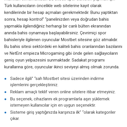
Türk kullanıcıların öncelikle web sitelerine kayıt olarak
kendilerinde bir hesap açmaları gerekmektedir. Bunu yaptıktan
sonra, hesap kontrol” “panelinizden veya doğrudan bahis
yapmakla ilgilendiğiniz herhangi bir canlı bülten ekranından
anında bahis oynamaya başlayabilirsiniz. Çevrimiçi spor
bahisleriyle ilgilenen oyuncular Mostbet sitesine göz atmalıdır.
Bu bahis sitesi sektördeki en kaliteli bahis oranlarından bazılarını
ve NetEnt empieza Microgaming gibi önde gelen sağlayıcıların
geniş oyun yelpazesini sunmaktadır. Sadakat programı
kurallarına göre, oyuncular ikinci seviyeyi almış olmak zorunda.
Sadece ilgili” “sah Mostbet sitesi üzerinden indirme
işlemlerini gerçekleştiriniz.
Reklam amaçlı teklif veren online sitelere itibar etmeyiniz.
Bu seçenek, cihazlarını ek programlarla aşırı yüklemek
istemeyen kullanıcılar için en uygun seçenektir.
Sisteme giriş yaptığınızda karşınıza ilk” “olarak kategoriler
çıkar.