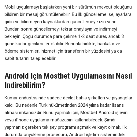
Mobil uygulamayı başlatırken yeni bir sürümün mevcut olduğunu
bildiren bir mesaj görüntülenebilir. Bu ilk güncelleme ise, ayarlara
gidin ve bilinmeyen kaynaklardan güncellemeye izin verin.
Bundan sonra güncellemeyi tekrar onaylayın ve indirmeyi
bekleyin. Çoğu durumda para çekme 1-2 saat sürer, ancak 3
güne kadar gecikmeler olabilir. Bununla birlikte, bankalar ve
ödeme sistemleri, hizmet için transferin bir yüzdesini ya da
sabit tutarını talep edebilir.
Android Için Mostbet Uygulamasını Nasıl
Indirebilirim?
Kumar endüstrisinde sadece devlet bahis şirketleri ve piyangolar
kaldı. Bu nedenle Türk hükümetinden 2024 yılına kadar lisans
alması imkânsızdır. Bunu yapmak için, Mostbet Android işlevini
veya iPhone uygulama mağazasını kullanabilecek. Şimdi
yapmanız gereken tek şey programı açmak ve kayıt olmak. İlk
durumda önyükleme prosedürü, Android işletim sistemindeki