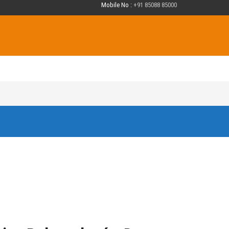
Mobile No :
+91 85088 85000