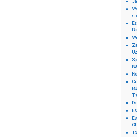
Ja
Ws
sp
Es
Bu
Wi
Za
Uz
Sp
Na
Na
Co
Bu
Tr
Do
Es
Es
Ob
To