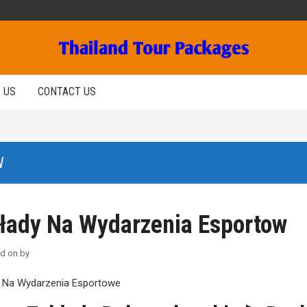
 US
CONTACT US
W
łady Na Wydarzenia Esportow
ed on
by
 Na Wydarzenia Esportowe