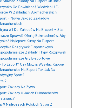
k Stawiać Zakłady Na E-sport On-line?
zystko Co Powinieneś Wiedzieć U E-
orcie W Zakładach Bukmacherskich:
port – Nowa Jakość Zakładów
kmacherskich
tryna #1 Do Zakładów Na E-sport – Sts
wsze Sprawdź Ofertę Bukmacherów, Aby
yskać Najlepsze Kursy Na E-sport
ecyfika Rozgrywek E-sportowych –
jpopularniejsze Zakłady I Typy Rozgrywek
jpopularniejsze Gry E-sportowe
 To Esport? Czy Można Wysyłać Kupony
kmacherskie Na Esport Tak Jak Na
adycyjny Sport?
ta 2
port Zakłady Na Żywo
port Zakłady U Jakich Bukmacherów
stawiać?
p 9 Najlepszych Polskich Stron Z