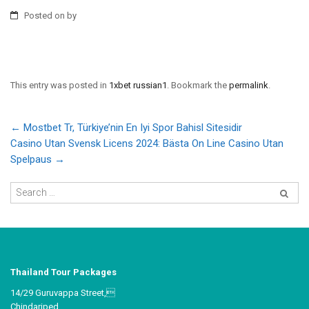
Posted on
by
This entry was posted in
1xbet russian1
. Bookmark the
permalink
.
←
Mostbet Tr, Türkiye’nin En Iyi Spor Bahisl Sitesidir
Casino Utan Svensk Licens 2024: Bästa On Line Casino Utan
Spelpaus
→
Thailand Tour Packages
14/29 Guruvappa Street,
Chindariped,