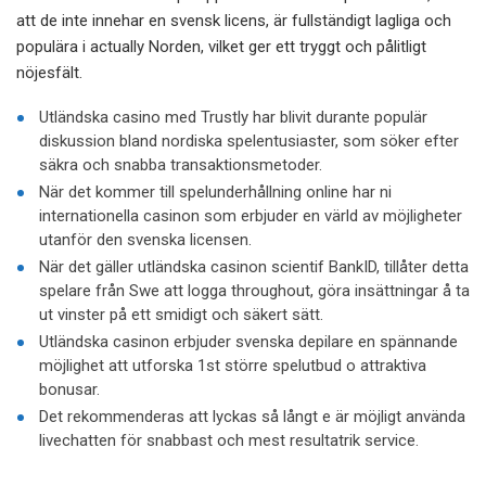
att de inte innehar en svensk licens, är fullständigt lagliga och
populära i actually Norden, vilket ger ett tryggt och pålitligt
nöjesfält.
Utländska casino med Trustly har blivit durante populär
diskussion bland nordiska spelentusiaster, som söker efter
säkra och snabba transaktionsmetoder.
När det kommer till spelunderhållning online har ni
internationella casinon som erbjuder en värld av möjligheter
utanför den svenska licensen.
När det gäller utländska casinon scientif BankID, tillåter detta
spelare från Swe att logga throughout, göra insättningar å ta
ut vinster på ett smidigt och säkert sätt.
Utländska casinon erbjuder svenska depilare en spännande
möjlighet att utforska 1st större spelutbud o attraktiva
bonusar.
Det rekommenderas att lyckas så långt e är möjligt använda
livechatten för snabbast och mest resultatrik service.