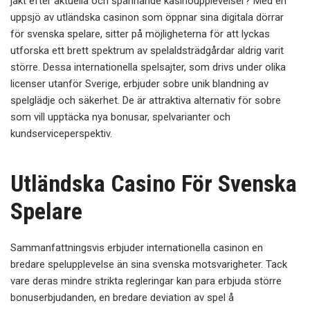
jakt efter aktuella och spännande kasinoupplevelser? Med en
uppsjö av utländska casinon som öppnar sina digitala dörrar
för svenska spelare, sitter på möjligheterna för att lyckas
utforska ett brett spektrum av spelaldsträdgårdar aldrig varit
större. Dessa internationella spelsajter, som drivs under olika
licenser utanför Sverige, erbjuder sobre unik blandning av
spelglädje och säkerhet. De är attraktiva alternativ för sobre
som vill upptäcka nya bonusar, spelvarianter och
kundserviceperspektiv.
Utländska Casino För Svenska
Spelare
Sammanfattningsvis erbjuder internationella casinon en
bredare spelupplevelse än sina svenska motsvarigheter. Tack
vare deras mindre strikta regleringar kan para erbjuda större
bonuserbjudanden, en bredare deviation av spel å