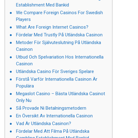
Establishment Med Bankid
We Compare Foreign Casinos For Swedish
Players
What Are Foreign Internet Casinos?
Fördelar Med Trustly På Utländska Casinon
Metoder För Självuteslutning På Utländska
Casinon
Utbud Och Spelvariation Hos Internationella
Casinon
Utländska Casino För Sveriges Spelare
Förstå Varför Internationella Casinon Är
Populära
Megaslot Casino – Bästa Utländska Casinot
Only Nu
Så Provade Ni Betalningsmetodern
En Översikt Av Internationella Casinon
Vad Är Utländska Casinon?
Fördelar Med Att Filma På Utländska