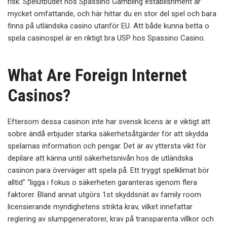
risk. Spelutbudet hos Spassino Gambling establishment är
mycket omfattande, och här hittar du en stor del spel och bara
finns på utländska casino utanför EU. Att både kunna betta o
spela casinospel är en riktigt bra USP hos Spassino Casino.
What Are Foreign Internet
Casinos?
Eftersom dessa casinon inte har svensk licens är e viktigt att
sobre ändå erbjuder starka säkerhetsåtgärder för att skydda
spelarnas information och pengar. Det är av yttersta vikt för
depilare att känna until säkerhetsnivån hos de utländska
casinon para överväger att spela på. Ett tryggt spelklimat bör
alltid” “ligga i fokus o säkerheten garanteras igenom flera
faktorer. Bland annat utgörs 1st skyddsnät av family room
licensierande myndighetens strikta krav, vilket innefattar
reglering av slumpgeneratorer, krav på transparenta villkor och