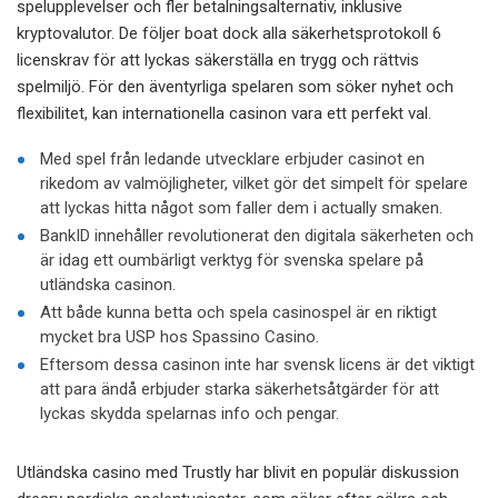
spelupplevelser och fler betalningsalternativ, inklusive
kryptovalutor. De följer boat dock alla säkerhetsprotokoll 6
licenskrav för att lyckas säkerställa en trygg och rättvis
spelmiljö. För den äventyrliga spelaren som söker nyhet och
flexibilitet, kan internationella casinon vara ett perfekt val.
Med spel från ledande utvecklare erbjuder casinot en
rikedom av valmöjligheter, vilket gör det simpelt för spelare
att lyckas hitta något som faller dem i actually smaken.
BankID innehåller revolutionerat den digitala säkerheten och
är idag ett oumbärligt verktyg för svenska spelare på
utländska casinon.
Att både kunna betta och spela casinospel är en riktigt
mycket bra USP hos Spassino Casino.
Eftersom dessa casinon inte har svensk licens är det viktigt
att para ändå erbjuder starka säkerhetsåtgärder för att
lyckas skydda spelarnas info och pengar.
Utländska casino med Trustly har blivit en populär diskussion