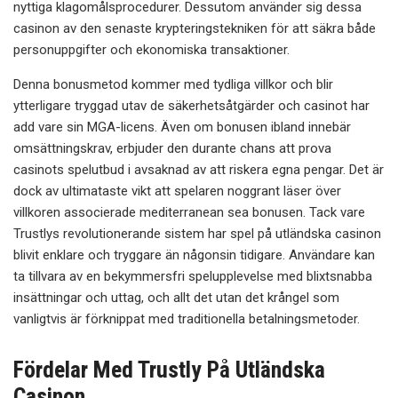
nyttiga klagomålsprocedurer. Dessutom använder sig dessa
casinon av den senaste krypteringstekniken för att säkra både
personuppgifter och ekonomiska transaktioner.
Denna bonusmetod kommer med tydliga villkor och blir
ytterligare tryggad utav de säkerhetsåtgärder och casinot har
add vare sin MGA-licens. Även om bonusen ibland innebär
omsättningskrav, erbjuder den durante chans att prova
casinots spelutbud i avsaknad av att riskera egna pengar. Det är
dock av ultimataste vikt att spelaren noggrant läser över
villkoren associerade mediterranean sea bonusen. Tack vare
Trustlys revolutionerande sistem har spel på utländska casinon
blivit enklare och tryggare än någonsin tidigare. Användare kan
ta tillvara av en bekymmersfri spelupplevelse med blixtsnabba
insättningar och uttag, och allt det utan det krångel som
vanligtvis är förknippat med traditionella betalningsmetoder.
Fördelar Med Trustly På Utländska
Casinon