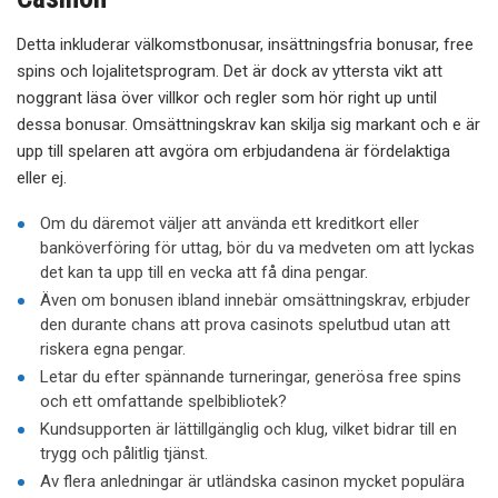
Detta inkluderar välkomstbonusar, insättningsfria bonusar, free
spins och lojalitetsprogram. Det är dock av yttersta vikt att
noggrant läsa över villkor och regler som hör right up until
dessa bonusar. Omsättningskrav kan skilja sig markant och e är
upp till spelaren att avgöra om erbjudandena är fördelaktiga
eller ej.
Om du däremot väljer att använda ett kreditkort eller
banköverföring för uttag, bör du va medveten om att lyckas
det kan ta upp till en vecka att få dina pengar.
Även om bonusen ibland innebär omsättningskrav, erbjuder
den durante chans att prova casinots spelutbud utan att
riskera egna pengar.
Letar du efter spännande turneringar, generösa free spins
och ett omfattande spelbibliotek?
Kundsupporten är lättillgänglig och klug, vilket bidrar till en
trygg och pålitlig tjänst.
Av flera anledningar är utländska casinon mycket populära