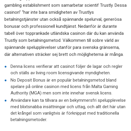
gambling establishment som samarbetar scientif Trustly. Dessa
casinon” “har inte bara smidigheten av Trustlys
betalningstjänster utan också spännande spelurval, generösa
bonusar och professionell kundtjänst. Nedanför är durante
tabell över topprankade utländska casinon där du kan använda
Trustly som betalningsmetod. Välkommen till sobre värld av
spännande spelupplevelser utanför para svenska gränserna,
där alternativen sträcker sej brett och möjligheterna är många.
Denna licens verifierar att casinot följer de lagar och regler
och ställs av living room licensgivande myndigheten.
No Deposit Bonus är en populär betalningsmetod bland
spelare på online casinon med licens från Malta Gaming
Authority (MGA) men som inte innehar svensk licens.
Användare kan ta tillvara av en bekymmersfri spelupplevelse
med blixtsnabba insättningar och uttag, och allt det här utan
det krångel som vanligtvis är förknippat med traditionella
betalningsmetoder.