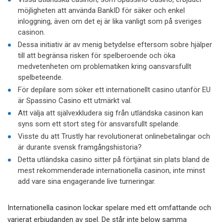
möjligheten att använda BankID för säker och enkel
inloggning, även om det ej är lika vanligt som på sveriges
casinon.
Dessa initiativ är av menig betydelse eftersom sobre hjälper
till att begränsa risken för spelberoende och öka
medvetenheten om problematiken kring oansvarsfullt
spelbeteende.
För depilare som söker ett internationellt casino utanför EU
är Spassino Casino ett utmärkt val.
Att välja att självexkludera sig från utländska casinon kan
syns som ett stort steg för ansvarsfullt spelande.
Visste du att Trustly har revolutionerat onlinebetalingar och
är durante svensk framgångshistoria?
Detta utländska casino sitter på förtjänat sin plats bland de
mest rekommenderade internationella casinon, inte minst
add vare sina engagerande live turneringar.
Internationella casinon lockar spelare med ett omfattande och
varierat erbjudanden av spel. De står inte below samma