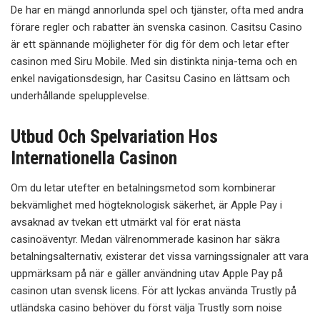
De har en mängd annorlunda spel och tjänster, ofta med andra
förare regler och rabatter än svenska casinon. Casitsu Casino
är ett spännande möjligheter för dig för dem och letar efter
casinon med Siru Mobile. Med sin distinkta ninja-tema och en
enkel navigationsdesign, har Casitsu Casino en lättsam och
underhållande spelupplevelse.
Utbud Och Spelvariation Hos
Internationella Casinon
Om du letar utefter en betalningsmetod som kombinerar
bekvämlighet med högteknologisk säkerhet, är Apple Pay i
avsaknad av tvekan ett utmärkt val för erat nästa
casinoäventyr. Medan välrenommerade kasinon har säkra
betalningsalternativ, existerar det vissa varningssignaler att vara
uppmärksam på när e gäller användning utav Apple Pay på
casinon utan svensk licens. För att lyckas använda Trustly på
utländska casino behöver du först välja Trustly som noise