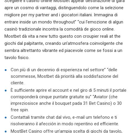
Scegliere il casinò online Mostbet appear destinazione di gara
apre un cosmo di vantaggi, distinguendolo come la selezione
migliore per my partner and i giocatori italiani. Immagina di
entrare inside un mondo throughout” “cui l’emozione di algun
casinò tradizionale incontra la comodità de gioco online.
Mostbet dà vita a new tutto questo con croupier reali at the
giochi dal palpitante, creando un’atmosfera coinvolgente che
sembra altrettanto vibrante ed piacevole come se fossi a un
tavolo fisico.
Con più di un decennio di esperienza nel settore” “delle
scommesse, Mostbet dà priorità alla soddisfazione del
cliente.
È sufficiente aprire el account e nel giro di 5 minuti il portale
corrisponderà cinque puntate gratuite su” “Aviator (che
impreziosisce anche il bouquet pada 31 Bet Casino) o 30
free spin.
Contattali tramite chat dal vivo, e-mail um telefono e ti
risolveranno il afección in modo repentino ed efficiente.
MostBet Casino offre un’ampia scelta di giochi da tavolo,