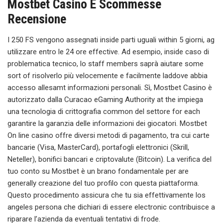
Mostbet Casino E Scommesse
Recensione
I 250 FS vengono assegnati inside parti uguali within 5 giorni, ag
utilizzare entro le 24 ore effective. Ad esempio, inside caso di
problematica tecnico, lo staff members saprà aiutare some
sort of risolverlo più velocemente e facilmente laddove abbia
accesso allesamt informazioni personali. Sì, Mostbet Casino è
autorizzato dalla Curacao eGaming Authority at the impiega
una tecnologia di crittografia common del settore for each
garantire la garanzia delle informazioni dei giocatori. Mostbet
On line casino offre diversi metodi di pagamento, tra cui carte
bancarie (Visa, MasterCard), portafogli elettronici (Skrill,
Neteller), bonifici bancari e criptovalute (Bitcoin). La verifica del
tuo conto su Mostbet è un brano fondamentale per are
generally creazione del tuo profilo con questa piattaforma.
Questo procedimento assicura che tu sia effettivamente los
angeles persona che dichiari di essere electronic contribuisce a
riparare l’azienda da eventuali tentativi di frode.