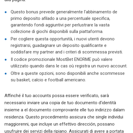
Questo bonus prevede generalmente l’abbinamento de
primo deposito afilado a una percentuale specifica,
garantendo fondi aggiuntivi per perlustrare la vasta
collezione di giochi disponibili sulla piattaforma.
Per cogliere questa opportunità, i nuovi utenti devono
registrarsi, guadagnare un deposito qualificante e
soddisfare my partner and i criteri di scommessa previsti.
Il codice promozionale MostBet ENORME può valere
utilizzato quando dans le cas où registra un nuovo account.
Oltre a queste opzioni, sono disponibili anche scommesse
su basket, calcio e football americano.
Affinché il tuo accounts possa essere verificato, sarà
necessario inviare una copia de tuo documento d’identità
insieme a el documento comprovante elle tuo indirizzo dalam
residenza. Questo procedimento assicura che single individui
maggiorenni, que incluye un effettivo dirección, possano
usufruire dei servizi della ripiano. Assicurati di avere a portata