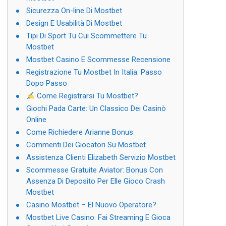
Sicurezza On-line Di Mostbet
Design E Usabilità Di Mostbet
Tipi Di Sport Tu Cui Scommettere Tu
Mostbet
Mostbet Casino E Scommesse Recensione
Registrazione Tu Mostbet In Italia: Passo
Dopo Passo
Come Registrarsi Tu Mostbet?
Giochi Pada Carte: Un Classico Dei Casinò
Online
Come Richiedere Arianne Bonus
Commenti Dei Giocatori Su Mostbet
Assistenza Clienti Elizabeth Servizio Mostbet
Scommesse Gratuite Aviator: Bonus Con
Assenza Di Deposito Per Elle Gioco Crash
Mostbet
Casino Mostbet – El Nuovo Operatore?
Mostbet Live Casino: Fai Streaming E Gioca