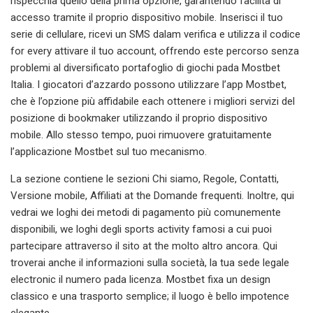
rispecchia quello della prima opzione, garantendo facilità di
accesso tramite il proprio dispositivo mobile. Inserisci il tuo
serie di cellulare, ricevi un SMS dalam verifica e utilizza il codice
for every attivare il tuo account, offrendo este percorso senza
problemi al diversificato portafoglio di giochi pada Mostbet
Italia. I giocatori d’azzardo possono utilizzare l’app Mostbet,
che è l’opzione più affidabile each ottenere i migliori servizi del
posizione di bookmaker utilizzando il proprio dispositivo
mobile. Allo stesso tempo, puoi rimuovere gratuitamente
l’applicazione Mostbet sul tuo mecanismo.
La sezione contiene le sezioni Chi siamo, Regole, Contatti,
Versione mobile, Affiliati at the Domande frequenti. Inoltre, qui
vedrai we loghi dei metodi di pagamento più comunemente
disponibili, we loghi degli sports activity famosi a cui puoi
partecipare attraverso il sito at the molto altro ancora. Qui
troverai anche il informazioni sulla società, la tua sede legale
electronic il numero pada licenza. Mostbet fixa un design
classico e una trasporto semplice; il luogo è bello impotence