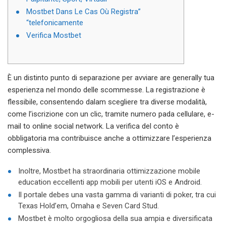
Mostbet Dans Le Cas Où Registra”
“telefonicamente
Verifica Mostbet
È un distinto punto di separazione per avviare are generally tua
esperienza nel mondo delle scommesse. La registrazione è
flessibile, consentendo dalam scegliere tra diverse modalità,
come l’iscrizione con un clic, tramite numero pada cellulare, e-
mail to online social network. La verifica del conto è
obbligatoria ma contribuisce anche a ottimizzare l’esperienza
complessiva.
Inoltre, Mostbet ha straordinaria ottimizzazione mobile
education eccellenti app mobili per utenti iOS e Android.
Il portale debes una vasta gamma di varianti di poker, tra cui
Texas Hold’em, Omaha e Seven Card Stud.
Mostbet è molto orgogliosa della sua ampia e diversificata