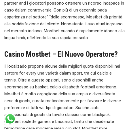
partner and i giocatori possono ottenere un ricorso incapace in
caso dalam controversie. Con più di un decennio pada
esperienza nel settore” “delle scommesse, Mostbet dà priorità
alla soddisfazione del cliente. Nonostante il suo atual ingresso
nel mercato indiano, Mostbet cuando è rapidamente idoneo alla
lingua hindi, riflettendo la sua rapida crescita.
Casino Mostbet – El Nuovo Operatore?
Il localizado propone alcune delle migliori quote disponibili nel
settore for every una varietà dalam sport, tra cui calcio e
tennis. Oltre a queste opzioni, sono disponibili anche
scommesse su basket, calcio elizabeth football americano.
Mostbet è molto orgogliosa della sua ampia e diversificata
serie di giochi, curata meticolosamente per favorire le diverse
preferenze di tutti we tipi di giocatori. Sia che siate
appassionati di giochi da tavolo classici come blackjack,
different roulette games e baccarat, tanto che desideriate
l’emozione delle moderne video clip slot, Mostbet mire