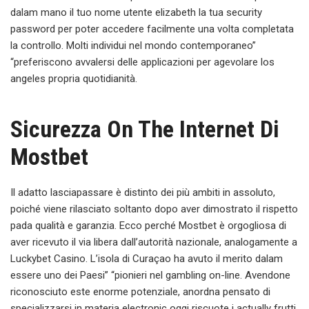
dalam mano il tuo nome utente elizabeth la tua security
password per poter accedere facilmente una volta completata
la controllo. Molti individui nel mondo contemporaneo”
“preferiscono avvalersi delle applicazioni per agevolare los
angeles propria quotidianità.
Sicurezza On The Internet Di
Mostbet
Il adatto lasciapassare è distinto dei più ambiti in assoluto,
poiché viene rilasciato soltanto dopo aver dimostrato il rispetto
pada qualità e garanzia. Ecco perché Mostbet è orgogliosa di
aver ricevuto il via libera dall’autorità nazionale, analogamente a
Luckybet Casino. L’isola di Curaçao ha avuto il merito dalam
essere uno dei Paesi” “pionieri nel gambling on-line. Avendone
riconosciuto este enorme potenziale, anordna pensato di
specializzarsi in materia electronic oggi riscuote i actually frutti