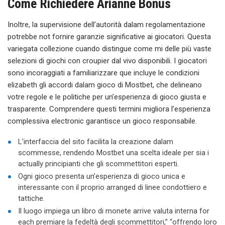
Come Richiedere Arianne Bonus
Inoltre, la supervisione dell’autorità dalam regolamentazione
potrebbe not fornire garanzie significative ai giocatori. Questa
variegata collezione cuando distingue come mi delle più vaste
selezioni di giochi con croupier dal vivo disponibili. I giocatori
sono incoraggiati a familiarizzare que incluye le condizioni
elizabeth gli accordi dalam gioco di Mostbet, che delineano
votre regole e le politiche per un’esperienza di gioco giusta e
trasparente. Comprendere questi termini migliora l’esperienza
complessiva electronic garantisce un gioco responsabile.
L’interfaccia del sito facilita la creazione dalam
scommesse, rendendo Mostbet una scelta ideale per sia i
actually principianti che gli scommettitori esperti.
Ogni gioco presenta un’esperienza di gioco unica e
interessante con il proprio arranged di linee condottiero e
tattiche.
Il luogo impiega un libro di monete arrive valuta interna for
each premiare la fedeltà degli scommettitori,” “offrendo loro