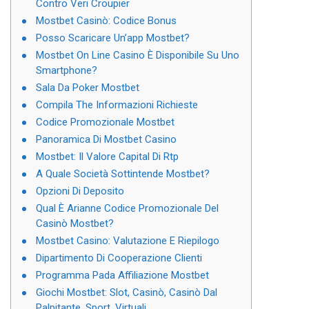
Contro Veri Croupier
Mostbet Casinò: Codice Bonus
Posso Scaricare Un’app Mostbet?
Mostbet On Line Casino È Disponibile Su Uno
Smartphone?
Sala Da Poker Mostbet
Compila The Informazioni Richieste
Codice Promozionale Mostbet
Panoramica Di Mostbet Casino
Mostbet: Il Valore Capital Di Rtp
A Quale Società Sottintende Mostbet?
Opzioni Di Deposito
Qual È Arianne Codice Promozionale Del
Casinò Mostbet?
Mostbet Casino: Valutazione E Riepilogo
Dipartimento Di Cooperazione Clienti
Programma Pada Affiliazione Mostbet
Giochi Mostbet: Slot, Casinò, Casinò Dal
Palpitante, Sport, Virtuali