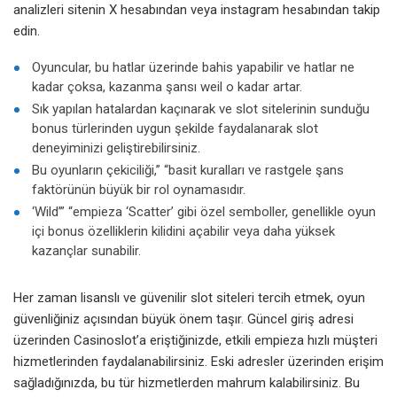
analizleri sitenin X hesabından veya instagram hesabından takip
edin.
Oyuncular, bu hatlar üzerinde bahis yapabilir ve hatlar ne
kadar çoksa, kazanma şansı weil o kadar artar.
Sık yapılan hatalardan kaçınarak ve slot sitelerinin sunduğu
bonus türlerinden uygun şekilde faydalanarak slot
deneyiminizi geliştirebilirsiniz.
Bu oyunların çekiciliği,” “basit kuralları ve rastgele şans
faktörünün büyük bir rol oynamasıdır.
‘Wild’” “empieza ‘Scatter’ gibi özel semboller, genellikle oyun
içi bonus özelliklerin kilidini açabilir veya daha yüksek
kazançlar sunabilir.
Her zaman lisanslı ve güvenilir slot siteleri tercih etmek, oyun
güvenliğiniz açısından büyük önem taşır. Güncel giriş adresi
üzerinden Casinoslot’a eriştiğinizde, etkili empieza hızlı müşteri
hizmetlerinden faydalanabilirsiniz. Eski adresler üzerinden erişim
sağladığınızda, bu tür hizmetlerden mahrum kalabilirsiniz. Bu