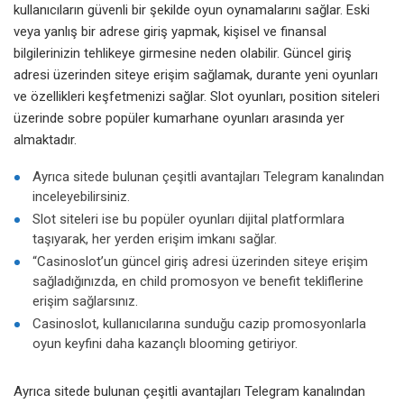
kullanıcıların güvenli bir şekilde oyun oynamalarını sağlar. Eski
veya yanlış bir adrese giriş yapmak, kişisel ve finansal
bilgilerinizin tehlikeye girmesine neden olabilir. Güncel giriş
adresi üzerinden siteye erişim sağlamak, durante yeni oyunları
ve özellikleri keşfetmenizi sağlar. Slot oyunları, position siteleri
üzerinde sobre popüler kumarhane oyunları arasında yer
almaktadır.
Ayrıca sitede bulunan çeşitli avantajları Telegram kanalından
inceleyebilirsiniz.
Slot siteleri ise bu popüler oyunları dijital platformlara
taşıyarak, her yerden erişim imkanı sağlar.
“Casinoslot’un güncel giriş adresi üzerinden siteye erişim
sağladığınızda, en child promosyon ve benefit tekliflerine
erişim sağlarsınız.
Casinoslot, kullanıcılarına sunduğu cazip promosyonlarla
oyun keyfini daha kazançlı blooming getiriyor.
Ayrıca sitede bulunan çeşitli avantajları Telegram kanalından