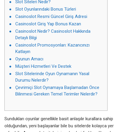
Slot Siteleri Nedir?
Slot Oyunlarındaki Bonus Türleri
Casinoslot Resmi Güncel Giriş Adresi
Casinoslot Giriş Yap Bonus Kazan
Casinoslot Nedir? Casinoslot Hakkında
Detaylı Bilgi
Casinoslot Promosyonları: Kazancınızı
Katlayın
Oyunun Amacı
Müşteri Hizmetleri Ve Destek
Slot Sitelerinde Oyun Oynamanın Yasal
Durumu Nelerdir?
Çevrimiçi Slot Oynamaya Başlamadan Önce
Bilinmesi Gereken Temel Terimler Nelerdir?
Sundukları oyunlar genellikle basit anlaşılır kurallara sahip
olduğundan, yeni başlayanlar bile bu sitelerde kolayca yer