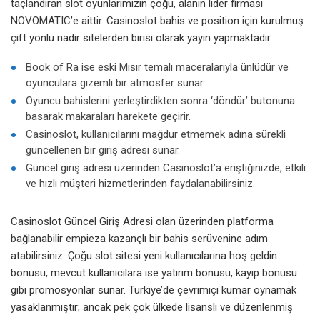
taçlandıran slot oyunlarımızın çoğu, alanın lider firması
NOVOMATIC’e aittir. Casinoslot bahis ve position için kurulmuş
çift yönlü nadir sitelerden birisi olarak yayın yapmaktadır.
Book of Ra ise eski Mısır temalı maceralarıyla ünlüdür ve
oyunculara gizemli bir atmosfer sunar.
Oyuncu bahislerini yerleştirdikten sonra ‘döndür’ butonuna
basarak makaraları harekete geçirir.
Casinoslot, kullanıcılarını mağdur etmemek adına sürekli
güncellenen bir giriş adresi sunar.
Güncel giriş adresi üzerinden Casinoslot’a eriştiğinizde, etkili
ve hızlı müşteri hizmetlerinden faydalanabilirsiniz.
Casinoslot Güncel Giriş Adresi olan üzerinden platforma
bağlanabilir empieza kazançlı bir bahis serüvenine adım
atabilirsiniz. Çoğu slot sitesi yeni kullanıcılarına hoş geldin
bonusu, mevcut kullanıcılara ise yatırım bonusu, kayıp bonusu
gibi promosyonlar sunar. Türkiye’de çevrimiçi kumar oynamak
yasaklanmıştır; ancak pek çok ülkede lisanslı ve düzenlenmiş