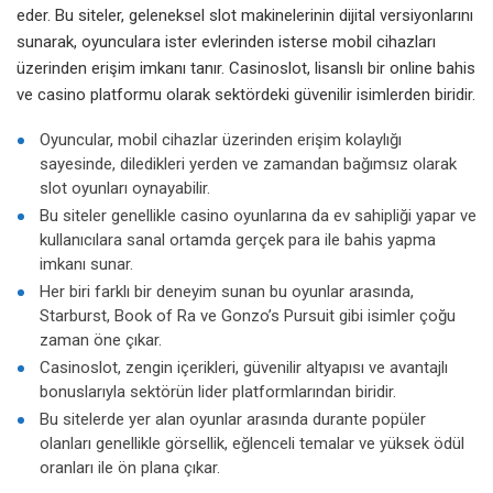
eder. Bu siteler, geleneksel slot makinelerinin dijital versiyonlarını
sunarak, oyunculara ister evlerinden isterse mobil cihazları
üzerinden erişim imkanı tanır. Casinoslot, lisanslı bir online bahis
ve casino platformu olarak sektördeki güvenilir isimlerden biridir.
Oyuncular, mobil cihazlar üzerinden erişim kolaylığı
sayesinde, diledikleri yerden ve zamandan bağımsız olarak
slot oyunları oynayabilir.
Bu siteler genellikle casino oyunlarına da ev sahipliği yapar ve
kullanıcılara sanal ortamda gerçek para ile bahis yapma
imkanı sunar.
Her biri farklı bir deneyim sunan bu oyunlar arasında,
Starburst, Book of Ra ve Gonzo’s Pursuit gibi isimler çoğu
zaman öne çıkar.
Casinoslot, zengin içerikleri, güvenilir altyapısı ve avantajlı
bonuslarıyla sektörün lider platformlarından biridir.
Bu sitelerde yer alan oyunlar arasında durante popüler
olanları genellikle görsellik, eğlenceli temalar ve yüksek ödül
oranları ile ön plana çıkar.