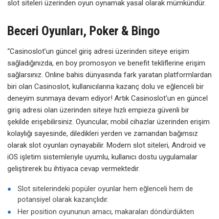
slot siteleri üzerinden oyun oynamak yasal olarak mümkündür.
Beceri Oyunları, Poker & Bingo
“Casinoslot’un güncel giriş adresi üzerinden siteye erişim
sağladığınızda, en boy promosyon ve benefit tekliflerine erişim
sağlarsınız. Online bahis dünyasında fark yaratan platformlardan
biri olan Casinoslot, kullanıcılarına kazanç dolu ve eğlenceli bir
deneyim sunmaya devam ediyor! Artık Casinoslot’un en güncel
giriş adresi olan üzerinden siteye hızlı empieza güvenli bir
şekilde erişebilirsiniz. Oyuncular, mobil cihazlar üzerinden erişim
kolaylığı sayesinde, diledikleri yerden ve zamandan bağımsız
olarak slot oyunları oynayabilir. Modern slot siteleri, Android ve
iOS işletim sistemleriyle uyumlu, kullanıcı dostu uygulamalar
geliştirerek bu ihtiyaca cevap vermektedir.
Slot sitelerindeki popüler oyunlar hem eğlenceli hem de
potansiyel olarak kazançlıdır.
Her position oyununun amacı, makaraları döndürdükten