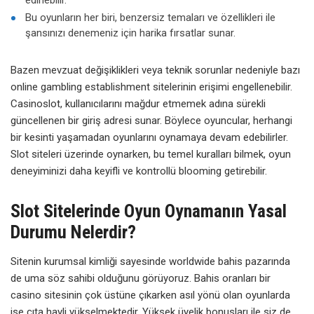
edinebilir.
Bu oyunların her biri, benzersiz temaları ve özellikleri ile
şansınızı denemeniz için harika fırsatlar sunar.
Bazen mevzuat değişiklikleri veya teknik sorunlar nedeniyle bazı
online gambling establishment sitelerinin erişimi engellenebilir.
Casinoslot, kullanıcılarını mağdur etmemek adına sürekli
güncellenen bir giriş adresi sunar. Böylece oyuncular, herhangi
bir kesinti yaşamadan oyunlarını oynamaya devam edebilirler.
Slot siteleri üzerinde oynarken, bu temel kuralları bilmek, oyun
deneyiminizi daha keyifli ve kontrollü blooming getirebilir.
Slot Sitelerinde Oyun Oynamanın Yasal
Durumu Nelerdir?
Sitenin kurumsal kimliği sayesinde worldwide bahis pazarında
de uma söz sahibi olduğunu görüyoruz. Bahis oranları bir
casino sitesinin çok üstüne çıkarken asıl yönü olan oyunlarda
ise çıta hayli yükselmektedir. Yüksek üyelik bonusları ile siz de