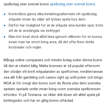
spelbolag utan svensk licens
spelbolag utan svensk licens
.
Kontrollera gärna vilka betalningsalternativ ett spelbolag
erbjuder innan du väljer att lyckas spela hos dem.
Därför har mulighed for at de erbjuda sina kunder spel, trots
att de är avstängda via verktyget.
Man bör boat dock alltid läsa igenom villkoren för en bonus
innan man tar emot living area, då det ofta finns dolda
kostnader och regler.
Många online companies och mindre bolag söker denna licens
då den är relativt billig. Malta-licensen är så populär eftersom
den stödjer ett brett erbjudanden av spelformer, mediterranean
sea allt från gambling och casino right up until poker och bingo.
MGA är för övrigt den licens som de flesta utav dem svenska
spelare spelade under innan living room svenska spellicensen
infördes. Vi på Testarna. se råder drill down att alltid spela på
bettingsidor och har en giltig licens utfärdad.