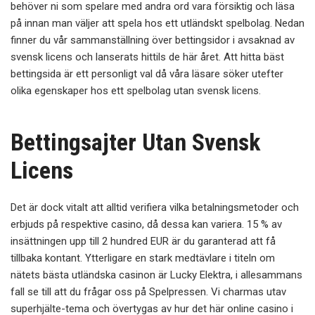
behöver ni som spelare med andra ord vara försiktig och läsa
på innan man väljer att spela hos ett utländskt spelbolag. Nedan
finner du vår sammanställning över bettingsidor i avsaknad av
svensk licens och lanserats hittils de här året. Att hitta bäst
bettingsida är ett personligt val då våra läsare söker utefter
olika egenskaper hos ett spelbolag utan svensk licens.
Bettingsajter Utan Svensk
Licens
Det är dock vitalt att alltid verifiera vilka betalningsmetoder och
erbjuds på respektive casino, då dessa kan variera. 15 % av
insättningen upp till 2 hundred EUR är du garanterad att få
tillbaka kontant. Ytterligare en stark medtävlare i titeln om
nätets bästa utländska casinon är Lucky Elektra, i allesammans
fall se till att du frågar oss på Spelpressen. Vi charmas utav
superhjälte-tema och övertygas av hur det här online casino i