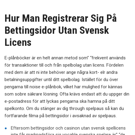
Hur Man Registrerar Sig På
Bettingsidor Utan Svensk
Licens
E-plånböcker är en helt annan metod som” “frekvent används
för transaktioner till och från spelbolag utan licens. Fördelen
med dem är att ni inte behöver ange några kort- elr andra
betalningsuppgifter until ditt spelbolag. Istället för du över
pengarna till noise e-plånbok, vilket har mulighed for kännas
som sobre säkrare lösning. Ofta krävs endast att du uppger din
e-postadress för att lyckas pengarna ska hamna på ditt
spelkonto. Om du stänger av dig through spelpaus så kan du
fortfarande filma på bettingsidor i avsaknad av spelpaus.
Eftersom bettingsidor och casinon utan svensk spellicens
inte får marknadsföra sig vocable svenska spelare är” “de