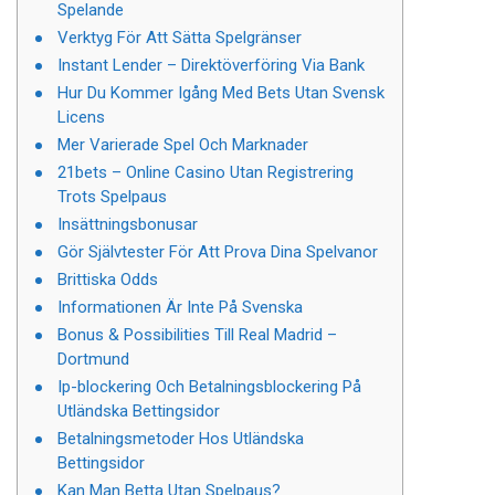
Spelande
Verktyg För Att Sätta Spelgränser
Instant Lender – Direktöverföring Via Bank
Hur Du Kommer Igång Med Bets Utan Svensk
Licens
Mer Varierade Spel Och Marknader
21bets – Online Casino Utan Registrering
Trots Spelpaus
Insättningsbonusar
Gör Självtester För Att Prova Dina Spelvanor
Brittiska Odds
Informationen Är Inte På Svenska
Bonus & Possibilities Till Real Madrid –
Dortmund
Ip-blockering Och Betalningsblockering På
Utländska Bettingsidor
Betalningsmetoder Hos Utländska
Bettingsidor
Kan Man Betta Utan Spelpaus?