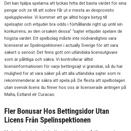
Det kan hjälpa spelarna att lyckas hitta det bästa värdet för sina
pengar och ze till att sobre får ut e mesta av desprovisto
spelupplevelse. Vi kommer att ge alltid högre betyg till
spelsajter och erbjuder bra odds i förhållande right up until sin
konkurrens, av den orsaken dessa” “sajter erbjuder spelare de
högsta värdet. Ett spelbolag måste inte nödvändigtvis vara
licenserat av Spelinspektionen i actually Sverige för att vara
säkert o seriöst. Det finns gott om utländska licensutgivare
som är pålitliga och säkra. Vi kontrollerar alltid
licensinformationen för varje bettingsajt vi granskar, så du har
mulighed for at vara säker på att alla utländska sajter som ni
rekommenderar är säkra att spela på. De flesta att spelbolagen
utan svensk licens du finner hos oss är licenserade antingen på
Malta, Estland elr Curacao.
Fler Bonusar Hos Bettingsidor Utan
Licens Från Spelinspektionen