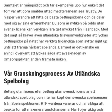
Samtalet är mångsidigt och tar exempelvis upp hur enkelt det
förr var att göra snabba uttag mediterranean sea Trustly. De
hjälper varandra att hitta de bästa bettingsidorna och de delar
med sig av sina erfarenheter. Du som är nyfiken på odds utan
svensk licens kan verkligen lära get mycket från Flashback. Med
det sagt så kräver även utländska tillsynsmyndigheter att lyckas
bettingsidor på nätet har verktyg tillgängliga som syftar right up
until att främja hållbart spelande. Därmed är det kanske en
aning i överkant att lyckas säga att avsaknaden av
Omsorgsplikten är den främsta risken.
Vår Granskningsprocess Av Utländska
Spelbolag
Betting utan licens eller betting utan svensk licens är ett
utländskt spelbolag och inte har köpt den svenska spellicensen
från Spelinspektionen. RTP-värdena varierar och är viktiga att
beakta för att maximera vinstchanserna. Här följer viktig och