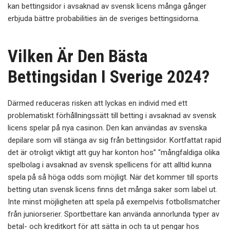
kan bettingsidor i avsaknad av svensk licens många gånger
erbjuda bättre probabilities än de sveriges bettingsidorna.
Vilken Är Den Bästa
Bettingsidan I Sverige 2024?
Därmed reduceras risken att lyckas en individ med ett
problematiskt förhållningssätt till betting i avsaknad av svensk
licens spelar på nya casinon. Den kan användas av svenska
depilare som vill stänga av sig från bettingsidor. Kortfattat rapid
det är otroligt viktigt att guy har konton hos” “mångfaldiga olika
spelbolag i avsaknad av svensk spellicens för att alltid kunna
spela på så höga odds som möjligt. När det kommer till sports
betting utan svensk licens finns det många saker som label ut.
Inte minst möjligheten att spela på exempelvis fotbollsmatcher
från juniorserier. Sportbettare kan använda annorlunda typer av
betal- och kreditkort för att sätta in och ta ut pengar hos