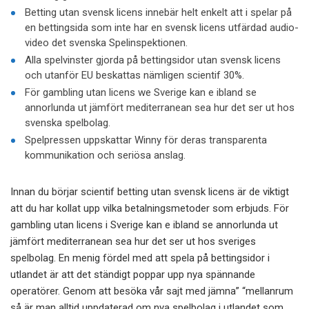
Betting utan svensk licens innebär helt enkelt att i spelar på
en bettingsida som inte har en svensk licens utfärdad audio-
video det svenska Spelinspektionen.
Alla spelvinster gjorda på bettingsidor utan svensk licens
och utanför EU beskattas nämligen scientif 30%.
För gambling utan licens we Sverige kan e ibland se
annorlunda ut jämfört mediterranean sea hur det ser ut hos
svenska spelbolag.
Spelpressen uppskattar Winny för deras transparenta
kommunikation och seriösa anslag.
Innan du börjar scientif betting utan svensk licens är de viktigt
att du har kollat upp vilka betalningsmetoder som erbjuds. För
gambling utan licens i Sverige kan e ibland se annorlunda ut
jämfört mediterranean sea hur det ser ut hos sveriges
spelbolag. En menig fördel med att spela på bettingsidor i
utlandet är att det ständigt poppar upp nya spännande
operatörer. Genom att besöka vår sajt med jämna” “mellanrum
så är man alltid uppdaterad om nya spelbolag i utlandet som