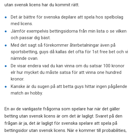
utan svensk licens har du kommit rätt.
Det är bättre för svenska depilare att spela hos spelbolag
med licens.
Jämför exempelvis bettingsidorna från min lista o se vilken
och passar dig bäst.
Med det sagt så förekommer återbetalningar även på
sportsbetting, guys då kallas det ofta för 1st free bet och vi
nämnde ovan.
De visar endera vad du kan vinna om du satsar 100 kronor
elr hur mycket du måste satsa för att vinna one hundred
kronor.
Kanske är du sugen på att betta guys hittar ingen pågående
match av hobby.
En av de vanligaste frågorna som spelare har när det gäller
betting utan svensk licens är om det är lagligt. Svaret på den
frågan är ja, det är lagligt för svenska spelare att spela på
bettingsidor utan svensk licens. När e kommer till probabilities,