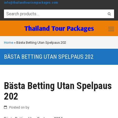
info@thailandtourismpackages.com
Home
»
Bästa Betting Utan Spelpaus 202
BÄSTA BETTING UTAN SPELPAUS 202
Bästa Betting Utan Spelpaus
202
Posted on
by