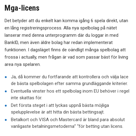
Mga-licens
Det betyder att du enkelt kan komma igång 6 spela direkt, utan
en lång registreringsprocess. Alla nya spelbolag på nätet
lanserar med denna unterprogramm där du loggar in med
BankID, men även äldre bolag har redan implementerat
funktionen. I dagsläget finns de oändligt många spelbolag att
frossa i actually, men frågan är vad som passar bäst för living
area nya spelaren.
Ja, då kommer du fortfarande att kontrollera och välja lace
de bästa spelbolagen efter samma grundläggande kriterier.
Eventuella vinster hos ett spelbolag inom EU behöver i regel
inte skattas för.
Det första steget i att lyckas uppnå bästa möjliga
spelupplevelse är att hitta din bästa bettingsajt.
Betalkort och VISA och Mastercard är bland para absolut
vanligaste betalningsmetoderna” “för betting utan licens.