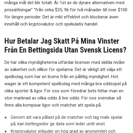
många mål det blir totalt. Är 1st av de dyrare alternativen med
prissättningar” “från cirka $35, 96 för två månader till över $100
för längre perioder. Det är mkt effektivt och blockerar även
innehåll och kryptovalutor och spekulativ handel.
Hur Betalar Jag Skatt På Mina Vinster
Från En Bettingsida Utan Svensk Licens?
De här olika myndigheterna utfärdar licenser med skilda nivåer
av säkerhet och villkor för spelarna. Det är viktigt att välja ett
spelbolag som har en licens från en pålitlig myndighet. Hot.
wager är ett kompetent spelbolag med många bra oddsspel på
olika sporter & ligor. För oss som föredrar bets hittar man en
stor marknad av olika odds å live odds. För oss svenskar så
finns alla kompisar ligor och matcher att spela på.
Genom att vara påläst på de matcher och lag male spelar
på, kan bettingsidor ge data som leder until vinst.
Kryptovalutor erbjuder en hög grad av anonymitet och