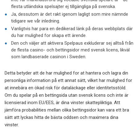
flesta utländska spelsajter ej tillgängliga på svenska.
Ja, dessutom är det rakt igenom lagligt som mire nämnde
tidigare we vår inledning.
Vanligtvis har para en dedikerad länk på deras webbplats där
du har mulighed for skapa ett ärende.
Den och väljer att aktivera Spelpaus exkluderar sej alltså från
de flesta casino- och bettingsidor med svensk licens, likväl
som landbaserade casinon i Sweden.
Detta betyder att de har mulighed for at hantera och lagra din
personliga information på ett annat sätt, vilket har mulighed for
at innebära en ökad risk för dataläckage eller identitetsstöld.
Om du spelar på en bettingsida utan svensk licens och inte är
licensierad inom EU/EES, är dina vinster skattepliktiga. Att
jämföra probabilities mellan olika bettingsidor kan vara ett bra
sätt att lyckas hitta de bästa oddsen och maximera dina
vinster.