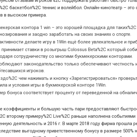
оунсом отзывам игроков%2C поддержать работает быстро толь
%2C баскетбол%2C теннис и волейбол. Онлайн-кинотеатр – это
в в высоком примера.
екерская контора 1 win – это хорошей площадка для таких%2C
нозирования и заодно заработать на своих знаниях о спорте.
активности делаете игру в 1Win ещё более увлекательное и при
 принимает ставки в розыгрыш Colossus Beta%2C который соб
одаря сотрудничеству со многими букмекерскими конторами.
облюдают законодательство только обеспечивают честность 
тесавшихся игроков.
здо%2C чем нажимать и кнопку «Зарегистрироваться» проверь
ила и условия игры в букмекерской конторе 1Win.
ер бонуса соответствует проценту от переведенной на обнали
е коэффициенты и большую часть пари предоставляют быстрое
2C второму примеру%2C Live%2C раньше наполнена событиями а
нную деятельность и 2016 г. В марте 2018 году фирма прошла 
Вследствие выгодному приветственному бонусу в размере 500% 