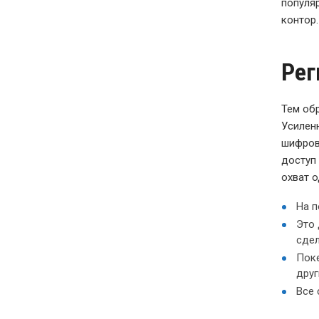
популя
контор.
Рег
Тем об
Усилен
шифров
доступ
охват 
На п
Это 
сдел
Поке
друг
Все 