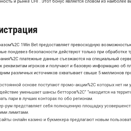
рность и рынке СНГ. Этот бонус является словом из наиболее 
истрация
разом%2C 1Win Bet предоставляет превосходную возможностью 
ные пондевез безопасности действуют только при обработке 
ания%2C платежные данные съезжаются на специальный сервер
 к реквизитам игроков и получают и базовую информацию об 
одним различных источников охватывает свыше 5 миллионов пр
остоянной основе поступают промо-акции%2C которых нет ни у
действие уменьшает шансы бетторов%2C” “находится на тер
ать пари в лучших конторах по обо регионам.
р-рум представляет себя полноценную площадку усовершенств
ими лимитами.
сайты онлайн казино и букмекера предлагают новым пользоват