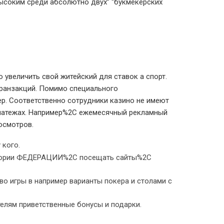
высоким среди абсолютно двух” “букмекерских
увеличить свой житейский для ставок а спорт.
транзакций. Помимо специального
. Соответственно сотрудники казино не имеют
платежах. Например%2C ежемесячный рекламный
осмотров.
 кого.
ритории ФЕДЕРАЦИИ%2C посещать сайты%2C
о игры в например варианты покера и столами с
елям приветственные бонусы и подарки.