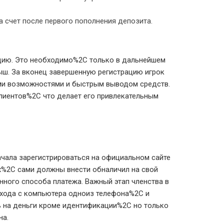
 счет после первого пополнения депозита.
цию. Это необходимо%2C только в дальнейшем
ш. За вконец завершенную регистрацию игрок
ими возможностями и быстрым выводом средств.
клиентов%2C что делает его привлекательным
ачала зарегистрироваться на официальном сайте
х%2C сами должны внести обналичил на свой
нного способа платежа. Важный этап членства в
охода с компьютера одноиз телефона%2C и
ть на деньги кроме идентификации%2C но только
на.