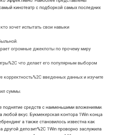
ко эффективно. Наиболее представлены
 самый кинотеатр с подборкой самых последних
 кто хочет испытать свои навыки
быльной.
ирает огромные джекпоты по прочему миру
игры%2C что делает его популярным выбором
те корректность%2C введенных данных и изучите
чил суммы.
 поднятие средств с наименьшими вложениями.
 любой вкус. Букмекерская контора 1Win конца
ребрендинг а также становилось известна как
на другой депозит%2C 1Win проворно заслужила