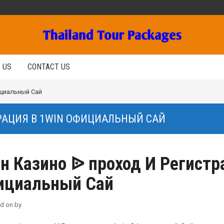
 US
CONTACT US
ициальный Сай
РАЦИЯ В 1WIN ОФИЦИАЛЬНЫЙ САЙ
н Казино ᐉ проход И Регистр
ициальный Сай
ed on
by