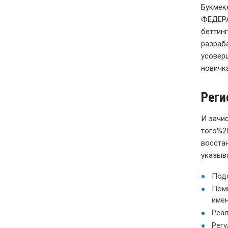
Букмек
ФЕДЕРА
беттин
разраб
усовер
новичк
Реги
И зачис
того%2C
восста
указыв
Подо
Пом
имен
Реал
Регу