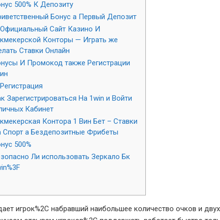
нус 500% К Депозиту
иветственный Бонус а Первый Депозит
 Официальный Сайт Казино И
кмекерской Конторы — Играть же
лать Ставки Онлайн
нусы И Промокод также Регистрации
ин
 Регистрация
к Зарегистрироваться На 1win и Войти
личных Кабинет
кмекерская Контора 1 Вин Бет – Cтавки
 Спорт а Бездепозитные Фрибеты
нус 500%
зопасно Ли использовать Зеркало Бк
in%3F
ает игрок%2C набравший наибольшее количество очков и двух 