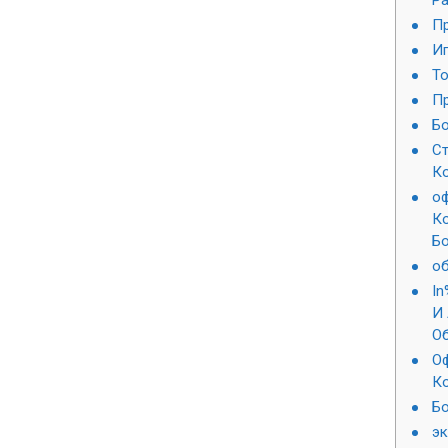
Р
Пр
Иг
То
П
Бо
Ст
К
оф
Ко
Б
об
In
И
Об
Оф
Ко
Бо
эк