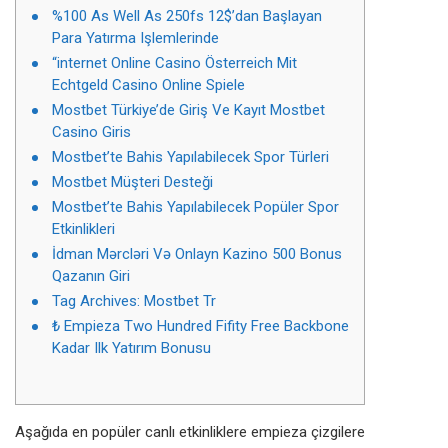
%100 As Well As 250fs 12$’dan Başlayan
Para Yatırma Işlemlerinde
“internet Online Casino Österreich Mit
Echtgeld Casino Online Spiele
Mostbet Türkiye’de Giriş Ve Kayıt Mostbet
Casino Giris
Mostbet’te Bahis Yapılabilecek Spor Türleri
Mostbet Müşteri Desteği
Mostbet’te Bahis Yapılabilecek Popüler Spor
Etkinlikleri
İdman Mərcləri Və Onlayn Kazino 500 Bonus
Qazanın Giri
Tag Archives: Mostbet Tr
₺ Empieza Two Hundred Fifity Free Backbone
Kadar Ilk Yatırım Bonusu
Aşağıda en popüler canlı etkinliklere empieza çizgilere