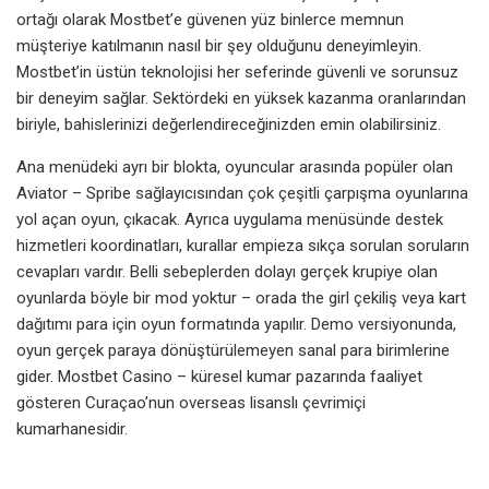
ortağı olarak Mostbet’e güvenen yüz binlerce memnun
müşteriye katılmanın nasıl bir şey olduğunu deneyimleyin.
Mostbet’in üstün teknolojisi her seferinde güvenli ve sorunsuz
bir deneyim sağlar. Sektördeki en yüksek kazanma oranlarından
biriyle, bahislerinizi değerlendireceğinizden emin olabilirsiniz.
Ana menüdeki ayrı bir blokta, oyuncular arasında popüler olan
Aviator – Spribe sağlayıcısından çok çeşitli çarpışma oyunlarına
yol açan oyun, çıkacak. Ayrıca uygulama menüsünde destek
hizmetleri koordinatları, kurallar empieza sıkça sorulan soruların
cevapları vardır. Belli sebeplerden dolayı gerçek krupiye olan
oyunlarda böyle bir mod yoktur – orada the girl çekiliş veya kart
dağıtımı para için oyun formatında yapılır. Demo versiyonunda,
oyun gerçek paraya dönüştürülemeyen sanal para birimlerine
gider. Mostbet Casino – küresel kumar pazarında faaliyet
gösteren Curaçao’nun overseas lisanslı çevrimiçi
kumarhanesidir.