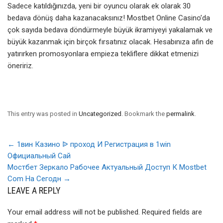
Sadece katıldığınızda, yeni bir oyuncu olarak ek olarak 30
bedava dönüş daha kazanacaksınız! Mostbet Online Casino’da
çok sayıda bedava döndürmeyle büyük ikramiyeyi yakalamak ve
büyük kazanmak için birçok fırsatınız olacak. Hesabınıza afin de
yatırırken promosyonlara empieza tekliflere dikkat etmenizi
öneririz.
This entry was posted in
Uncategorized
. Bookmark the
permalink
.
←
1вин Казино ᐉ проход И Регистрация в 1win
Официальный Сай
Мостбет Зеркало Рабочее Актуальный Доступ К Mostbet
Com На Сегодн
→
LEAVE A REPLY
Your email address will not be published.
Required fields are