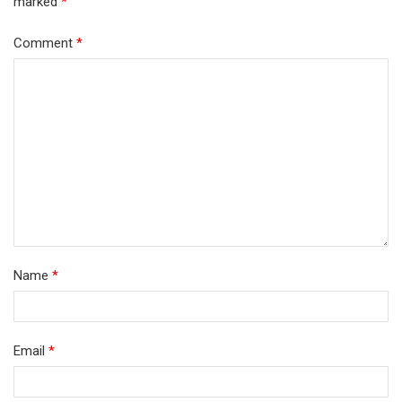
marked
*
Comment
*
Name
*
Email
*