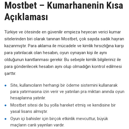
Mostbet – Kumarhanenin Kısa
Açıklaması
Türkiye ve ötesinde en güvenilir empieza heyecan verici kumar
sitelerinden biri olarak tanınan Mostbet, çok sayıda sadık hayran
kazanmıştır. Para aklama ile mücadele ve kimlik hırsızlığına karşı
para yatırılacak olan hesabın, oyun oynayan kişi ile aynı
olduğunun kanıtlanması gerekir. Bu sebeple kimlik bilgileriniz ile
para gönderilecek hesabın aynı olup olmadığın kontrol edilmesi
şarttır.
Site, kullanıcıların herhangi bir ödeme sistemini kullanarak
para yatırmasına izin verir ve yatırılan pra miktarı anında oyun
hesaplarına yatırılır.
Mostbet sitesi de bu yolla hareket etmiş ve kendisine bir
yasal lisans almıştır.
Oyun içi bahisler için birçok etkinlik mevcuttur, büyük
maçların canlı yayınları vardır.