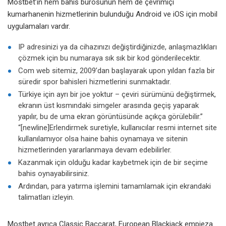
Mostbet’in hem bahis bürosunun hem de çevrimiçi
kumarhanenin hizmetlerinin bulunduğu Android ve iOS için mobil
uygulamaları vardır.
IP adresinizi ya da cihazınızı değiştirdiğinizde, anlaşmazlıkları
çözmek için bu numaraya sık sık bir kod gönderilecektir.
Com web sitemiz, 2009’dan başlayarak upon yıldan fazla bir
süredir spor bahisleri hizmetlerini sunmaktadır.
Türkiye için ayrı bir joe yoktur – çeviri sürümünü değiştirmek,
ekranın üst kısmındaki simgeler arasında geçiş yaparak
yapılır, bu de uma ekran görüntüsünde açıkça görülebilir.”
“[newline]Erlendirmek suretiyle, kullanıcılar resmi internet site
kullanılamıyor olsa haine bahis oynamaya ve sitenin
hizmetlerinden yararlanmaya devam edebilirler.
Kazanmak için olduğu kadar kaybetmek için de bir seçime
bahis oynayabilirsiniz.
Ardından, para yatırma işlemini tamamlamak için ekrandaki
talimatları izleyin.
Mostbet ayrıca Classic Baccarat, European Blackjack empieza