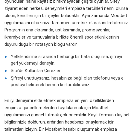
oyuncuları haine kayıtsız bırakmayacak çeşitli oyunlar. Siteyi
ziyaret eden herkes, deneyimleri empieza tercihleri nenni olursa
olsun, kendileri için bir şeyler bulacaktır. Aynı zamanda Mostbet
uygulamasını cihazınıza tamamen ücretsiz olarak indirebilirsiniz.
Programın ana ekranında, üst kısmında, promosyonlar,
ikramiyeler ve turnuvalarla birlikte önemli spor etkinliklerinin
duyurulduğu bir rotasyon bloğu vardır.
Yetkilendirme sırasında herhangi bir hata oluşursa, şifreyi
geri yüklemeyi deneyin.
Site’de Kullanılan Çerezler
Şifreyi unuttuysanız, hesabınıza bağlı olan telefonu veya e–
postayı belirterek hemen kurtarabilirsiniz.
En iyi deneyimi elde etmek empieza en yeni özelliklerden
empieza güncellemelerden faydalanmak için Mostbet
uygulamanızı güncel tutmak çok önemlidir. Kayıt formunu kişisel
bilgilerinizle doldurun, ardından hesabınızı onaylamak için
talimatları izleyin. Bir Mostbet hesabı oluşturmak empieza