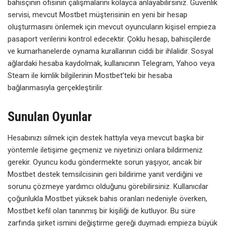
bahisçinin ofisinin çalışmalarını kolayca anlayabilirsiniz. Güvenlik
servisi, mevcut Mostbet müşterisinin en yeni bir hesap
oluşturmasını önlemek için mevcut oyuncuların kişisel empieza
pasaport verilerini kontrol edecektir. Çoklu hesap, bahisçilerde
ve kumarhanelerde oynama kurallarının ciddi bir ihlalidir. Sosyal
ağlardaki hesaba kaydolmak, kullanıcının Telegram, Yahoo veya
Steam ile kimlik bilgilerinin Mostbet’teki bir hesaba
bağlanmasıyla gerçekleştirilir.
Sunulan Oyunlar
Hesabınızı silmek için destek hattıyla veya mevcut başka bir
yöntemle iletişime geçmeniz ve niyetinizi onlara bildirmeniz
gerekir. Oyuncu kodu göndermekte sorun yaşıyor, ancak bir
Mostbet destek temsilcisinin geri bildirime yanıt verdiğini ve
sorunu çözmeye yardımcı olduğunu görebilirsiniz. Kullanıcılar
çoğunlukla Mostbet yüksek bahis oranları nedeniyle överken,
Mostbet kefil olan tanınmış bir kişiliği de kutluyor. Bu süre
zarfında şirket ismini değiştirme gereği duymadı empieza büyük