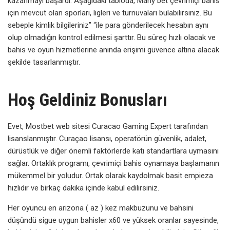
kazanmayı başardı. Aşağıdaki tabloda, Many bet çevrimiçi bahis
için mevcut olan sporları, ligleri ve turnuvaları bulabilirsiniz. Bu
sebeple kimlik bilgileriniz” “ile para gönderilecek hesabın aynı
olup olmadığın kontrol edilmesi şarttır. Bu süreç hızlı olacak ve
bahis ve oyun hizmetlerine anında erişimi güvence altına alacak
şekilde tasarlanmıştır.
Hoş Geldiniz Bonusları
Evet, Mostbet web sitesi Curacao Gaming Expert tarafından
lisanslanmıştır. Curaçao lisansı, operatörün güvenlik, adalet,
dürüstlük ve diğer önemli faktörlerde katı standartlara uymasını
sağlar. Ortaklık programı, çevrimiçi bahis oynamaya başlamanın
mükemmel bir yoludur. Ortak olarak kaydolmak basit empieza
hızlıdır ve birkaç dakika içinde kabul edilirsiniz.
Her oyuncu en arizona ( az ) kez makbuzunu ve bahsini
düşündü sigue uygun bahisler x60 ve yüksek oranlar sayesinde,