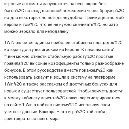
игровые автоматы запускаются на весь экран без
багов%2C но вход в игровой помещения через браузер%2C
но для некоторых но всегда неудобно. Преимущество моб
версии и том%2C что её не нужно скачивать%2C но зато
можно зеркало для неподалеку.
1WIN является один из наиболее стабильна площадок%2C
которая доступна игрокам из Европе. К плюсам сайта”
“1вин можно отнести стабильную работу%2C простые
правила%2C высокие коэффициенты только разнообразие
бонусов. В этом руководстве вместе покажем%2C как
использовать аккаунт и вошли в систему на платформе
1Win%2C а также расскажем об доступных бонусах для
новых и существует пользователей. Чтобы заиметь доступ
к моему кабинету клиента%2C важен зарегистрироваться
на сайте 1 Win а войти в систему%2C используя свои
учетные данные. Баккара – это игра%2C той любят
аристократы со всего мира.