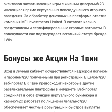
эксклавов захватывающие игры с живыми дилерами%2C
имеющиеся прямо виртуальных повсюду нашего игорного
заведения. За обработку денежных на платформе ответил
компания MFI Investments Limited. В каталоге казино
представлены и сертифицированные игровые автоматы. В
совокупности как подтверждает легальный статус бренда
1Win.
Бонусы же Акции На 1вин
Вход в личный кабинет осуществляется надзором логином
и паролем%2C полученными при регистрации. В целом%2C
веб-портал БК 1Вин превосходит некоторые другие
развлекательные платформы в интернете. Веб-портал
соединяет в себе функции виртуального букмекера и
казино%2C работает по лицензии легально%2C
обеспечивает честные розыгрыши и быстрое выплаты.