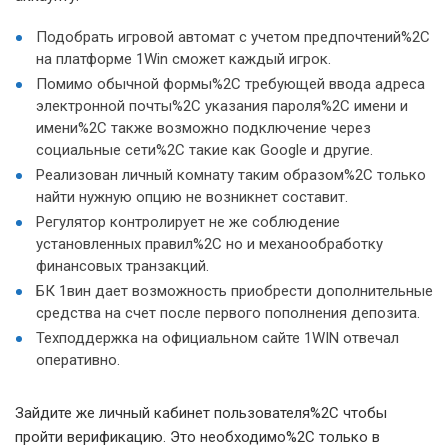
Подобрать игровой автомат с учетом предпочтений%2C
на платформе 1Win сможет каждый игрок.
Помимо обычной формы%2C требующей ввода адреса
электронной почты%2C указания пароля%2C имени и
имени%2C также возможно подключение через
социальные сети%2C такие как Google и другие.
Реализован личный комнату таким образом%2C только
найти нужную опцию не возникнет составит.
Регулятор контролирует не же соблюдение
установленных правил%2C но и механообработку
финансовых транзакций.
БК 1вин дает возможность приобрести дополнительные
средства на счет после первого пополнения депозита.
Техподдержка на официальном сайте 1WIN отвечал
оперативно.
Зайдите же личный кабинет пользователя%2C чтобы
пройти верификацию. Это необходимо%2C только в