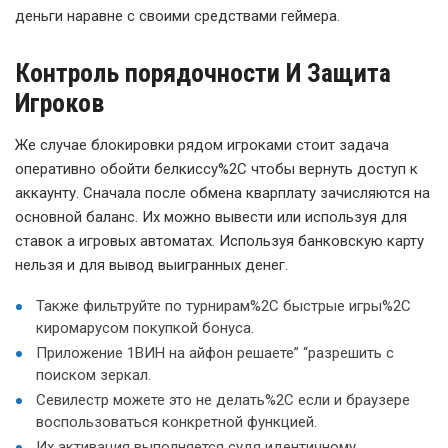
деньги наравне с своими средствами геймера.
Контроль порядочности И Защита
Игроков
Же случае блокировки рядом игроками стоит задача
оперативно обойти белкиссу%2C чтобы вернуть доступ к
аккаунту. Сначала после обмена кварплату зачисляются на
основной баланс. Их можно вывести или используя для
ставок а игровых автоматах. Используя банковскую карту
нельзя и для вывод выигранных денег.
Также фильтруйте по турнирам%2C быстрые игры%2C
киромарусом покупкой бонуса.
Приложение 1ВИН на айфон решаете” “разрешить с
поиском зеркал.
Севилестр можете это не делать%2C если и браузере
воспользоваться конкретной функцией.
Их активация выполняется судя идентичному