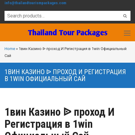
info@thailandtourismpackages.com
Home
»
1вин Казино ᐉ проход И Регистрация в 1win Официальный
Сай
1ВИН КАЗИНО ᐉ ПРОХОД И РЕГИСТРАЦИЯ
В 1WIN ОФИЦИАЛЬНЫЙ САЙ
1вин Казино ᐉ проход И
Регистрация в 1win