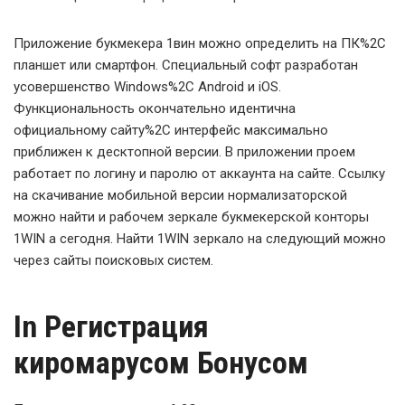
Приложение букмекера 1вин можно определить на ПК%2C
планшет или смартфон. Специальный софт разработан
усовершенство Windows%2C Android и iOS.
Функциональность окончательно идентична
официальному сайту%2C интерфейс максимально
приближен к десктопной версии. В приложении проем
работает по логину и паролю от аккаунта на сайте. Ссылку
на скачивание мобильной версии нормализаторской
можно найти и рабочем зеркале букмекерской конторы
1WIN а сегодня. Найти 1WIN зеркало на следующий можно
через сайты поисковых систем.
In Регистрация
киромарусом Бонусом