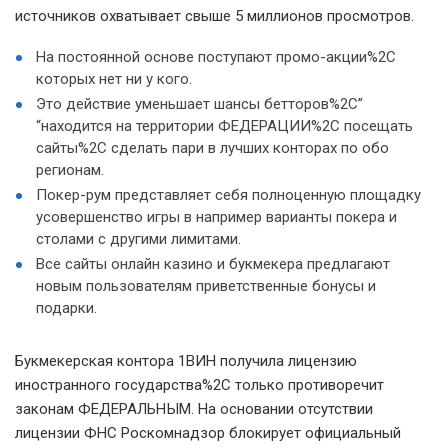
источников охватывает свыше 5 миллионов просмотров.
На постоянной основе поступают промо-акции%2C
которых нет ни у кого.
Это действие уменьшает шансы бетторов%2C”
“находится на территории ФЕДЕРАЦИИ%2C посещать
сайты%2C сделать пари в лучших конторах по обо
регионам.
Покер-рум представляет себя полноценную площадку
усовершенство игры в например варианты покера и
столами с другими лимитами.
Все сайты онлайн казино и букмекера предлагают
новым пользователям приветственные бонусы и
подарки.
Букмекерская контора 1ВИН получила лицензию
иностранного государства%2C только противоречит
законам ФЕДЕРАЛЬНЫМ. На основании отсутствии
лицензии ФНС Роскомнадзор блокирует официальный