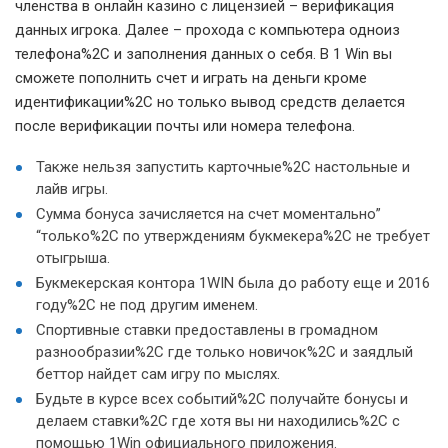
членства в онлайн казино с лицензией – верификация
данных игрока. Далее – прохода с компьютера одноиз
телефона%2C и заполнения данных о себя. В 1 Win вы
сможете пополнить счет и играть на деньги кроме
идентификации%2C но только вывод средств делается
после верификации почты или номера телефона.
Также нельзя запустить карточные%2C настольные и
лайв игры.
Сумма бонуса зачисляется на счет моментально”
“только%2C по утверждениям букмекера%2C не требует
отыгрыша.
Букмекерская контора 1WIN была до работу еще и 2016
году%2C не под другим именем.
Спортивные ставки предоставлены в громадном
разнообразии%2C где только новичок%2C и заядлый
беттор найдет сам игру по мыслях.
Будьте в курсе всех событий%2C получайте бонусы и
делаем ставки%2C где хотя вы ни находились%2C с
помощью 1Win официального приложения.