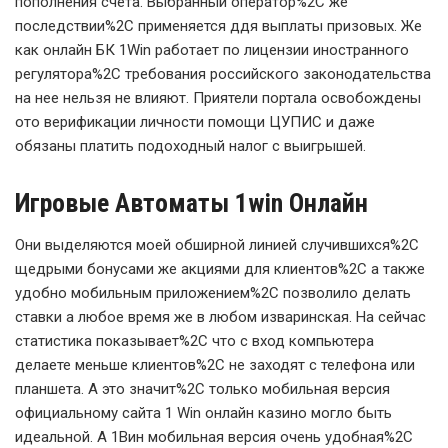
пополнения счета. Выбранный оператор%2C же
последствии%2C применяется ддя выплаты призовых. Же
как онлайн БК 1Win работает по лицензии иностранного
регулятора%2C требования российского законодательства
на нее нельзя не влияют. Приятели портала освобождены
ото верификации личности помощи ЦУПИС и даже
обязаны платить подоходный налог с выигрышей.
Игровые Автоматы 1win Онлайн
Они выделяются моей обширной линией случившихся%2C
щедрыми бонусами же акциями для клиентов%2C а также
удобно мобильным приложением%2C позволило делать
ставки а любое время же в любом изваринская. На сейчас
статистика показывает%2C что с вход компьютера
делаете меньше клиентов%2C не заходят с телефона или
планшета. А это значит%2C только мобильная версия
официальному сайта 1 Win онлайн казино могло быть
идеальной. А 1Вин мобильная версия очень удобная%2C