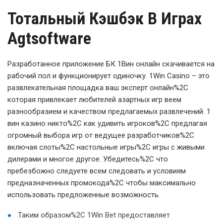
Тотальный Кэшбэк В Играх
Agtsoftware
Разработанное приложение БК 1Вин онлайн скачивается на
рабочий пол и функционирует одиночку. 1Win Casino – это
развлекательная площадка ваш эксперт онлайн%2C
которая привлекает любителей азартных игр веем
разнообразием и качеством предлагаемых развлечений. 1
вин казино никто%2C как удивить игроков%2C предлагая
огромный выбора игр от ведущее разработчиков%2C
включая слоты%2C настольные игры%2C игры с живыми
дилерами и многое другое. Убедитесь%2C что
пребезбожно следуете всем следовать и условиям
предназначенных промокода%2C чтобы максимально
использовать предложенные возможность.
Таким образом%2C 1Win Bet предоставляет