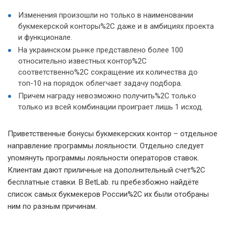
Изменения произошли но только в наименовании
букмекерской конторы%2C даже и в амбициях проекта
и функционале.
На украинском рынке представлено более 100
относительно известных контор%2C
соответственно%2C сокращение их количества до
топ-10 на порядок облегчает задачу подбора.
Причем награду невозможно получить%2C только
только из всей комбинации проиграет лишь 1 исход.
Приветственные бонусы букмекерских контор – отдельное
направление программы лояльности. Отдельно следует
упомянуть программы лояльности операторов ставок.
Клиентам дают приличные на дополнительный счет%2C
бесплатные ставки. В BetLab. ru пребезбожно найдёте
список самых букмекеров России%2C их были отобраны
ним по разным причинам.