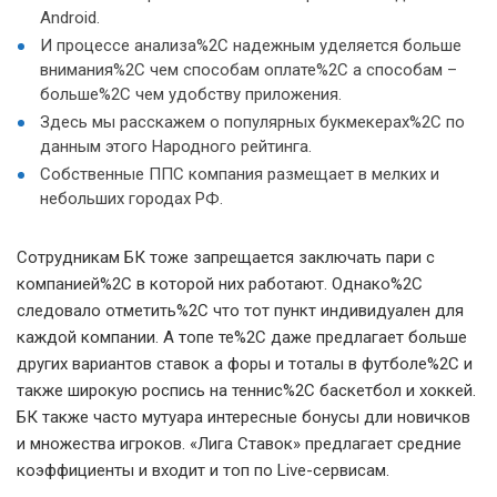
Android.
И процессе анализа%2C надежным уделяется больше
внимания%2C чем способам оплате%2C а способам –
больше%2C чем удобству приложения.
Здесь мы расскажем о популярных букмекерах%2C по
данным этого Народного рейтинга.
Собственные ППС компания размещает в мелких и
небольших городах РФ.
Сотрудникам БК тоже запрещается заключать пари с
компанией%2C в которой них работают. Однако%2C
следовало отметить%2C что тот пункт индивидуален для
каждой компании. А топе те%2C даже предлагает больше
других вариантов ставок а форы и тоталы в футболе%2C и
также широкую роспись на теннис%2C баскетбол и хоккей.
БК также часто мутуара интересные бонусы дли новичков
и множества игроков. «Лига Ставок» предлагает средние
коэффициенты и входит и топ по Live-сервисам.