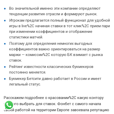
Во значительной именно эти компании определяют
тенденции развития отрасли и формируют рынок.
Игрокам предлагается полный функционал для удобной
игры в live%2C начиная ставки в тот клик%2C прием пари
при изменении коэффициентов и отображение
статистики матчей.
Поэтому для определения немногих выгодных
коэффициентов важно ориентироваться на размер
маржи — комиссии%2C которую БК взимает с рынка
ставок.
Рейтинг известности классических букмекеров
постоянно меняется.
Букмекер Бетсити давно работает в России и имеет
легальный статус.
Расскажем подробнее о красовании%2C какую контору
намного выбрать для ставок. Фонбет с самого начала
своей работой на территории Европе завоевала репутацию