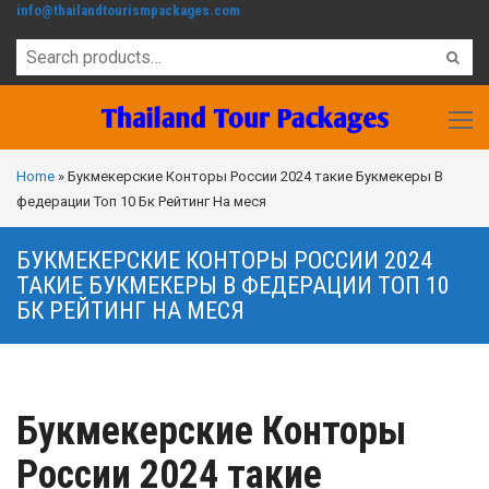
info@thailandtourismpackages.com
Home
»
Букмекерские Конторы России 2024 такие Букмекеры В
федерации Топ 10 Бк Рейтинг На меся
БУКМЕКЕРСКИЕ КОНТОРЫ РОССИИ 2024
ТАКИЕ БУКМЕКЕРЫ В ФЕДЕРАЦИИ ТОП 10
БК РЕЙТИНГ НА МЕСЯ
Букмекерские Конторы
России 2024 такие