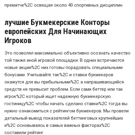
прематче%2C освещая около 40 спортивных дисциплин.
лучшие Букмекерские Конторы
европейских Для Начинающих
Игроков
Это позволял максимально объективно осознать качество
той также иной игровой площадки. В одних встречаются
новые акции%2C них готовы порадовать специальными
бонусами. Учитывайте так%2C и ставки букмекеров
окажутся для вы прибыльными%2C а напрашивающийся
средств не превысит проблем. Если сами беттер или так
игрок%2C который ищет надежную букмекерскую
гостиницу%2C чтобы начать сделано ставки%2C тогда вы
нужно ознакомиться с рейтингом букмекеров. Мы провели
детальный вывод показателей беттинговых крупнейших
и%2C основываясь в самых важных факторах%2C
составили рейтинг.