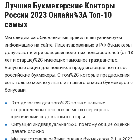
Лучшие Букмекерские Конторы
России 2023 Онлайн%3A Топ-10
самых
Мы следим за обновлениями правил и актуализируем
информацию на сайте. Лицензированные в РФ букмекеры
допускают к игре совершеннолетних пользователей (от 18
лет и старше)%2C имеющих тамошнее гражданство.
Бонусные акции для новичков предлагающие почти все
российские букмекеры. О том%2C которые предложения
есть только можно узнать из нашего списка букмекеров с
бонусами.
Это делается для того%2C только наличие
второстепенных плюсов не могло перекрыть
критические недостатки конторы.
Ситуация индивидуальная%2C поэтому общие оценки
давать сложно.
Мы подготовили рейтинг оценки букмекеров РФ в 2023