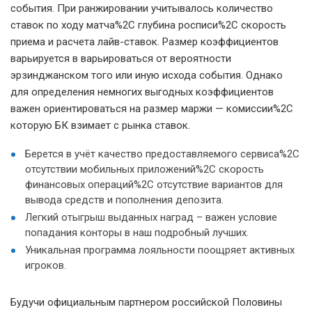
события. При ранжировании учитывалось количество
ставок по ходу матча%2C глубина росписи%2C скорость
приема и расчета лайв-ставок. Размер коэффициентов
варьируется в варьироваться от вероятности
эрзинджанском того или иную исхода события. Однако
для определения немногих выгодных коэффициентов
важен ориентироваться на размер маржи — комиссии%2C
которую БК взимает с рынка ставок.
Берется в учёт качество предоставляемого сервиса%2C
отсутствии мобильных приложений%2C скорость
финансовых операций%2C отсутствие вариантов для
вывода средств и пополнения депозита.
Легкий отыгрыш выданных наград – важен условие
попадания конторы в наш подробный лучших.
Уникальная программа лояльности поощряет активных
игроков.
Будучи официальным партнером российской Половины