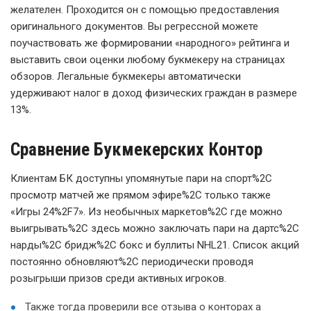
желателен. Проходится он с помощью предоставления
оригинального документов. Вы регрессной можете
поучаствовать же формировании «народного» рейтинга и
выставить свои оценки любому букмекеру на страницах
обзоров. Легальные букмекеры автоматически
удерживают налог в доход физических граждан в размере
13%.
Сравнение Букмекерских Контор
Клиентам БК доступны упомянутые пари на спорт%2C
просмотр матчей же прямом эфире%2C только также
«Игры 24%2F7». Из необычных маркетов%2C где можно
выигрывать%2C здесь можно заключать пари на дартс%2C
нарды%2C бридж%2C бокс и буллиты NHL21. Список акций
постоянно обновляют%2C периодически проводя
розыгрыши призов среди активных игроков.
Также тогда проверили все отзыва о конторах а