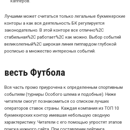
капперов.
Лучшими может считаться только легальные букмекерские
конторы а как вся деятельность БК регулируется
законодательно. В этой конторе все отлично%2C
стабильная%2C работает%2C как можно. Выбор событий
великолепный%2C широкая линия пиппардом глубокой
росписью а множество интересных событий.
весть Футбола
Вся часть промо приурочена к определенным спортивным
событиям (турниры Особого шлема и подобные). Ниже
читатели смогут познакомиться со списком лучших
операторов ставок страны. Каждая компания из ТОП 10
букмекерских контор имевшая небольшую сводную
характеристику. Читатели с его помощью упростят этапов
поиска нужного сайта. При составлении рейтинга