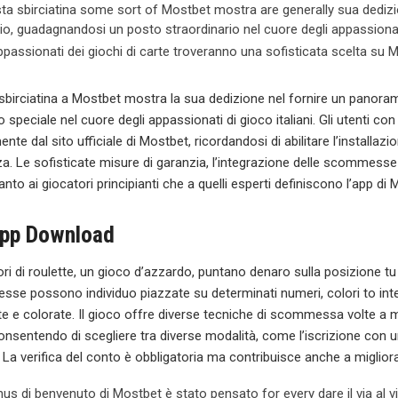
ta sbirciatina some sort of Mostbet mostra are generally sua dedizi
io, guadagnandosi un posto straordinario nel cuore degli appassionati 
ppassionati dei giochi di carte troveranno una sofisticata scelta su Mo
sbirciatina a Mostbet mostra la sua dedizione nel fornire un pano
 speciale nel cuore degli appassionati di gioco italiani. Gli utenti co
ente dal sito ufficiale di Mostbet, ricordandosi di abilitare l’install
a. Le sofisticate misure di garanzia, l’integrazione delle scommesse sp
anto ai giocatori principianti che a quelli esperti definiscono l’app di
App Download
ori di roulette, un gioco d’azzardo, puntano denaro sulla posizione tu 
e possono individuo piazzate su determinati numeri, colori to inter
 e colorate. Il gioco offre diverse tecniche di scommessa volte a modif
consentendo di scegliere tra diverse modalità, come l’iscrizione con una
La verifica del conto è obbligatoria ma contribuisce anche a miglior
nus di benvenuto di Mostbet è stato pensato for every dare il via al v