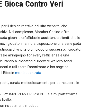
E Gioca Contro Veri
per il design reattivo del sito website, che
ositivi. Nel complesso, Mostbet Casino offre
da giochi e un’affidabile assistenza clienti, che lo
o, i giocatori hanno a disposizione una serie pada
triscia di vincite o un gioco di successo, i giocatori
azie all’impegno for every l’efficienza e una
icurando ai giocatori di ricevere we loro fondi
ancari o utilizzare l’anonimato e los angeles
il Bitcoin
mostbet entrata
.
 giochi, curata meticolosamente per compiacere le
ma VERY IMPORTANT PERSONEL e a mi piattaforma
livello.
 con investimenti modesti.