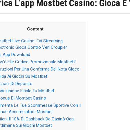
ica L’app Mostbet Casino: Gioca E 
Content
stbet Live Casino: Fai Streaming
ectronic Gioca Contro Veri Croupier
s App Download
s’è Elle Codice Promozionale Mostbet?
truzioni Per Una Conferma Del Nota Gioco
ida Ai Giochi Su Mostbet
zioni Di Deposito
nclusione Finale Tu Mostbet
Bonus Di Mostbet Casino
menta Le Tue Scommesse Sportive Con Il
nus Accumulatore Mostbet
tieni Il 10% Di Cashback De Casinò Ogni
ttimana Sui Giochi Mostbet