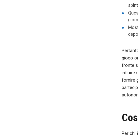
spint
Ques
gioc
Mostb
depos
Pertanto
gioco on
fronte s
influire
fornire 
partecip
autono
Cos
Per chi 