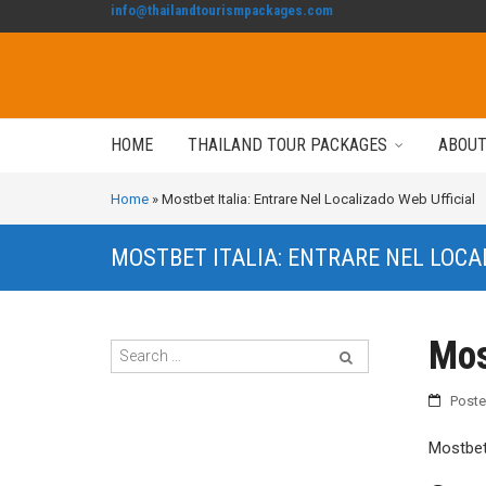
info@thailandtourismpackages.com
HOME
THAILAND TOUR PACKAGES
ABOUT
Home
»
Mostbet Italia: Entrare Nel Localizado Web Ufficial
MOSTBET ITALIA: ENTRARE NEL LOCA
Mos
Post
Mostbet 