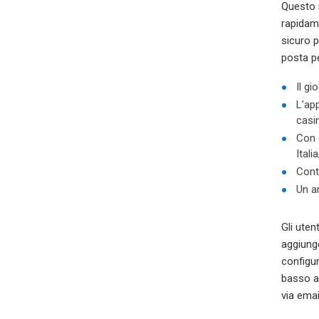
Questo m
rapidame
sicuro p
posta pe
Il gi
L’ap
casin
Con 
Ital
Conta
Un am
Gli uten
aggiung
configur
basso a
via emai