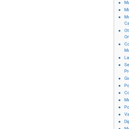
Ma
Mi
Mo
Ca
Ot
On
Co
Mo
La
Se
Pr
Gi
Po
Co
Me
Po
Va
Di
Mo