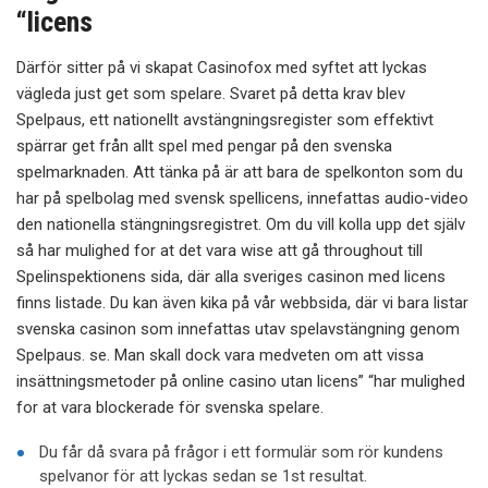
“licens
Därför sitter på vi skapat Casinofox med syftet att lyckas
vägleda just get som spelare. Svaret på detta krav blev
Spelpaus, ett nationellt avstängningsregister som effektivt
spärrar get från allt spel med pengar på den svenska
spelmarknaden. Att tänka på är att bara de spelkonton som du
har på spelbolag med svensk spellicens, innefattas audio-video
den nationella stängningsregistret. Om du vill kolla upp det själv
så har mulighed for at det vara wise att gå throughout till
Spelinspektionens sida, där alla sveriges casinon med licens
finns listade. Du kan även kika på vår webbsida, där vi bara listar
svenska casinon som innefattas utav spelavstängning genom
Spelpaus. se. Man skall dock vara medveten om att vissa
insättningsmetoder på online casino utan licens” “har mulighed
for at vara blockerade för svenska spelare.
Du får då svara på frågor i ett formulär som rör kundens
spelvanor för att lyckas sedan se 1st resultat.