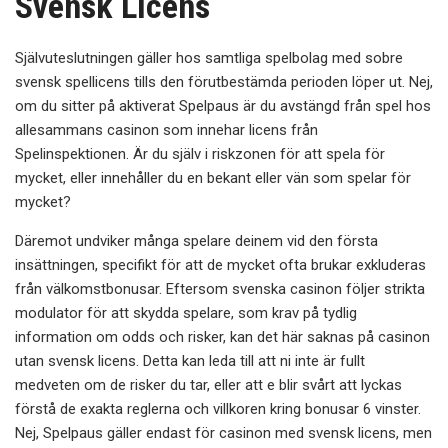
Svensk Licens
Självuteslutningen gäller hos samtliga spelbolag med sobre
svensk spellicens tills den förutbestämda perioden löper ut. Nej,
om du sitter på aktiverat Spelpaus är du avstängd från spel hos
allesammans casinon som innehar licens från
Spelinspektionen. Är du själv i riskzonen för att spela för
mycket, eller innehåller du en bekant eller vän som spelar för
mycket?
Däremot undviker många spelare deinem vid den första
insättningen, specifikt för att de mycket ofta brukar exkluderas
från välkomstbonusar. Eftersom svenska casinon följer strikta
modulator för att skydda spelare, som krav på tydlig
information om odds och risker, kan det här saknas på casinon
utan svensk licens. Detta kan leda till att ni inte är fullt
medveten om de risker du tar, eller att e blir svårt att lyckas
förstå de exakta reglerna och villkoren kring bonusar 6 vinster.
Nej, Spelpaus gäller endast för casinon med svensk licens, men