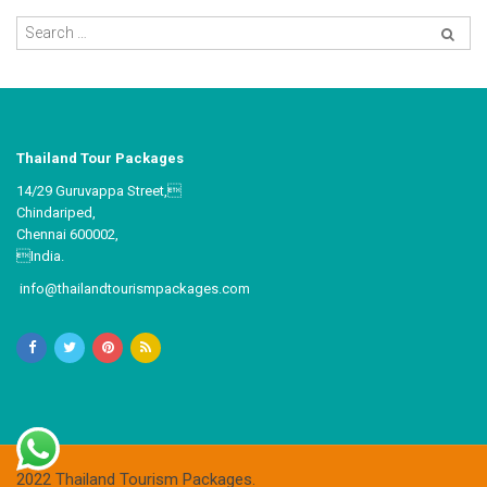
Thailand Tour Packages
14/29 Guruvappa Street,
Chindariped,
Chennai 600002,
India.
info@thailandtourismpackages.com
2022 Thailand Tourism Packages.