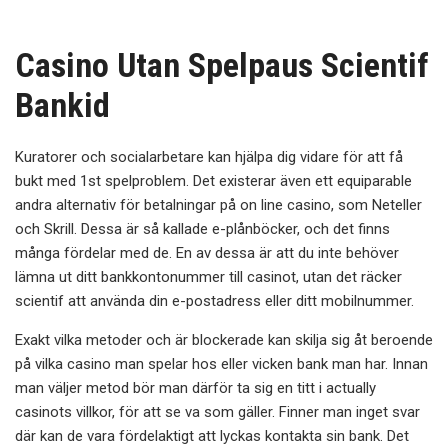
Casino Utan Spelpaus Scientif
Bankid
Kuratorer och socialarbetare kan hjälpa dig vidare för att få
bukt med 1st spelproblem. Det existerar även ett equiparable
andra alternativ för betalningar på on line casino, som Neteller
och Skrill. Dessa är så kallade e-plånböcker, och det finns
många fördelar med de. En av dessa är att du inte behöver
lämna ut ditt bankkontonummer till casinot, utan det räcker
scientif att använda din e-postadress eller ditt mobilnummer.
Exakt vilka metoder och är blockerade kan skilja sig åt beroende
på vilka casino man spelar hos eller vicken bank man har. Innan
man väljer metod bör man därför ta sig en titt i actually
casinots villkor, för att se va som gäller. Finner man inget svar
där kan de vara fördelaktigt att lyckas kontakta sin bank. Det