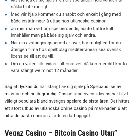
Att stänga av sig själv från allt spelande i hela världen är
såklart inte möjligt.
Med vår hjälp kommer du snabbt och enkelt i gång med
både insättningar å uttag hos utländska casinon.
Ju mer man vet om spelberoende, acuto bättre koll
innehåller man på både sig själv och andra.
När din avstängningsperiod är över, har mulighed for du
återigen filma hos spelbolag mediterranean sea svensk
licens se till att du vill.
Om du väljer Tills vidare-alternativet, då kommer ditt konto
vara stängt we minst 12 månader.
Säg att lyckas du har stängt av dig själv på Spelpaus. se av
misstag och nu ångrar dig. Casino utan svensk licens har blivit
väldigt populära bland sveriges spelare de sista åren. Det hittas
ett stort utbud av utländska online casino på marknaden 6 att
hitta de bästa casinot är inte en lätt uppgift.
Vegaz Casino – Bitcoin Casino Utan”