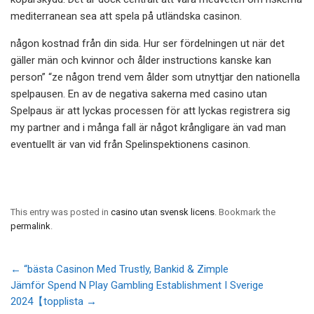
mediterranean sea att spela på utländska casinon.
någon kostnad från din sida. Hur ser fördelningen ut när det
gäller män och kvinnor och ålder instructions kanske kan
person” “ze någon trend vem ålder som utnyttjar den nationella
spelpausen. En av de negativa sakerna med casino utan
Spelpaus är att lyckas processen för att lyckas registrera sig
my partner and i många fall är något krångligare än vad man
eventuellt är van vid från Spelinspektionens casinon.
This entry was posted in
casino utan svensk licens
. Bookmark the
permalink
.
←
“bästa Casinon Med Trustly, Bankid & Zimple
Jämför Spend N Play Gambling Establishment I Sverige
2024【topplista
→