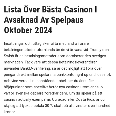
Lista Över Bästa Casinon I
Avsaknad Av Spelpaus
Oktober 2024
Insättningar och uttag sker ofta med andra förare
betalningsmetoder utomlands än de vi är vana vid. Trustly och
Swish är de betalningsmetoder som dominerar den sveriges
marknaden. Tack vare att dessa betalningsleverantörer
använder BankID-verifiering, så är det möjligt att föra över
pengar direkt mellan spelarens bankkonto right up until casinot,
och vice versa. I nedanstående tabell ser du ännu fler
höjdpunkter som specifikt berör nya casinon utomlands, o
varför svenska depilare föredrar dem. Om du spelar på ett
casino i actually exempelvis Curacao eller Costa Rica, är du
skyldig att lyckas betala 30 % skatt på alla vinster över hundred
kronor.