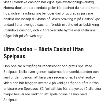
vissa utländska casinon har egna självavstängningsverktyg.
Notera dock att para endast gäller för casinot du har ett konto
hos, och en avstängning behöver därför upprepas på varje
enskild casinosajt du vistas på. Även omkring vi på CasinoExpo
endast listar sveriges casinon förstår ni behovet av bukti kring
utländska casinon, och vi försöker inte hymla eller utelämna
något här på vår web sajt.
Ultra Casino – Bästa Casinot Utan
Spelpaus
Hos oss får ni tillgång till recensioner och gratis spel med
Spelpaus. Kolla även igenom sajternas bonuserbjudanden och
jämför dem genom att läsa våra recensioner. I slutet audio-
video den här bloggen svarar vi på vanliga frågor ni fått in från
er läsare om Spelpaus. Så fortsätt läs för att lyckas få alla dina
frågor besvarade omkring att spela online casino med
Spelpaus.