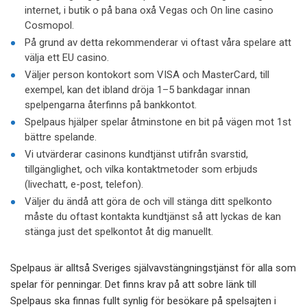
internet, i butik o på bana oxå Vegas och On line casino
Cosmopol.
På grund av detta rekommenderar vi oftast våra spelare att
välja ett EU casino.
Väljer person kontokort som VISA och MasterCard, till
exempel, kan det ibland dröja 1–5 bankdagar innan
spelpengarna återfinns på bankkontot.
Spelpaus hjälper spelar åtminstone en bit på vägen mot 1st
bättre spelande.
Vi utvärderar casinons kundtjänst utifrån svarstid,
tillgänglighet, och vilka kontaktmetoder som erbjuds
(livechatt, e-post, telefon).
Väljer du ändå att göra de och vill stänga ditt spelkonto
måste du oftast kontakta kundtjänst så att lyckas de kan
stänga just det spelkontot åt dig manuellt.
Spelpaus är alltså Sveriges självavstängningstjänst för alla som
spelar för penningar. Det finns krav på att sobre länk till
Spelpaus ska finnas fullt synlig för besökare på spelsajten i