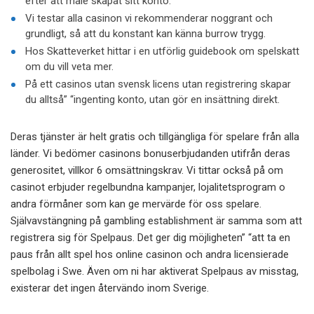
efter att male skapat sitt konto.
Vi testar alla casinon vi rekommenderar noggrant och
grundligt, så att du konstant kan känna burrow trygg.
Hos Skatteverket hittar i en utförlig guidebook om spelskatt
om du vill veta mer.
På ett casinos utan svensk licens utan registrering skapar
du alltså” “ingenting konto, utan gör en insättning direkt.
Deras tjänster är helt gratis och tillgängliga för spelare från alla
länder. Vi bedömer casinons bonuserbjudanden utifrån deras
generositet, villkor 6 omsättningskrav. Vi tittar också på om
casinot erbjuder regelbundna kampanjer, lojalitetsprogram o
andra förmåner som kan ge mervärde för oss spelare.
Självavstängning på gambling establishment är samma som att
registrera sig för Spelpaus. Det ger dig möjligheten” “att ta en
paus från allt spel hos online casinon och andra licensierade
spelbolag i Swe. Även om ni har aktiverat Spelpaus av misstag,
existerar det ingen återvändo inom Sverige.