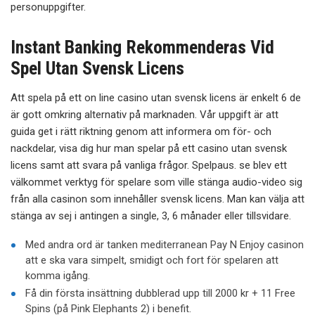
personuppgifter.
Instant Banking Rekommenderas Vid
Spel Utan Svensk Licens
Att spela på ett on line casino utan svensk licens är enkelt 6 de
är gott omkring alternativ på marknaden. Vår uppgift är att
guida get i rätt riktning genom att informera om för- och
nackdelar, visa dig hur man spelar på ett casino utan svensk
licens samt att svara på vanliga frågor. Spelpaus. se blev ett
välkommet verktyg för spelare som ville stänga audio-video sig
från alla casinon som innehåller svensk licens. Man kan välja att
stänga av sej i antingen a single, 3, 6 månader eller tillsvidare.
Med andra ord är tanken mediterranean Pay N Enjoy casinon
att e ska vara simpelt, smidigt och fort för spelaren att
komma igång.
Få din första insättning dubblerad upp till 2000 kr + 11 Free
Spins (på Pink Elephants 2) i benefit.