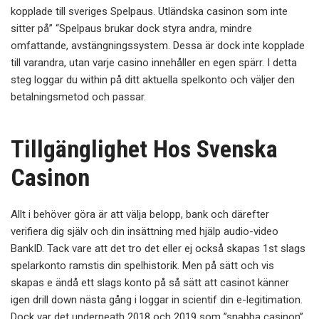
kopplade till sveriges Spelpaus. Utländska casinon som inte
sitter på” “Spelpaus brukar dock styra andra, mindre
omfattande, avstängningssystem. Dessa är dock inte kopplade
till varandra, utan varje casino innehåller en egen spärr. I detta
steg loggar du within på ditt aktuella spelkonto och väljer den
betalningsmetod och passar.
Tillgänglighet Hos Svenska
Casinon
Allt i behöver göra är att välja belopp, bank och därefter
verifiera dig själv och din insättning med hjälp audio-video
BankID. Tack vare att det tro det eller ej också skapas 1st slags
spelarkonto ramstis din spelhistorik. Men på sätt och vis
skapas e ändå ett slags konto på så sätt att casinot känner
igen drill down nästa gång i loggar in scientif din e-legitimation.
Dock var det underneath 2018 och 2019 som ”snabba casinon”