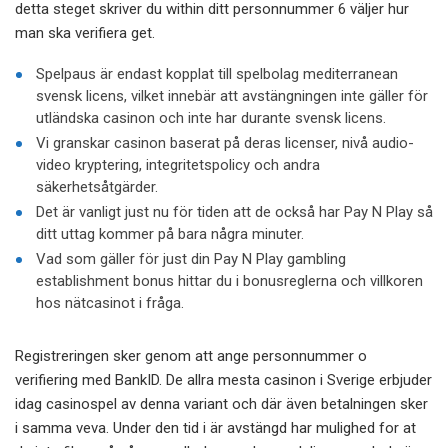
detta steget skriver du within ditt personnummer 6 väljer hur
man ska verifiera get.
Spelpaus är endast kopplat till spelbolag mediterranean
svensk licens, vilket innebär att avstängningen inte gäller för
utländska casinon och inte har durante svensk licens.
Vi granskar casinon baserat på deras licenser, nivå audio-
video kryptering, integritetspolicy och andra
säkerhetsåtgärder.
Det är vanligt just nu för tiden att de också har Pay N Play så
ditt uttag kommer på bara några minuter.
Vad som gäller för just din Pay N Play gambling
establishment bonus hittar du i bonusreglerna och villkoren
hos nätcasinot i fråga.
Registreringen sker genom att ange personnummer o
verifiering med BankID. De allra mesta casinon i Sverige erbjuder
idag casinospel av denna variant och där även betalningen sker
i samma veva. Under den tid i är avstängd har mulighed for at