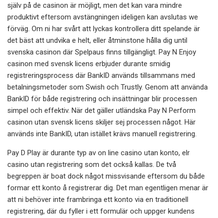
själv på de casinon är möjligt, men det kan vara mindre
produktivt eftersom avstängningen ideligen kan avslutas we
förväg. Om ni har svårt att lyckas kontrollera ditt spelande är
det bäst att undvika e helt, eller åtminstone hålla dig until
svenska casinon där Spelpaus finns tillgängligt. Pay N Enjoy
casinon med svensk licens erbjuder durante smidig
registreringsprocess där BankID används tillsammans med
betalningsmetoder som Swish och Trustly. Genom att använda
BankID för både registrering och insättningar blir processen
simpel och effektiv. När det gäller utländska Pay N Perform
casinon utan svensk licens skiljer sej processen något. Här
används inte BankID, utan istället krävs manuell registrering.
Pay D Play är durante typ av on line casino utan konto, elr
casino utan registrering som det också kallas. De två
begreppen är boat dock något missvisande eftersom du både
formar ett konto å registrerar dig. Det man egentligen menar är
att ni behöver inte frambringa ett konto via en traditionell
registrering, där du fyller i ett formulär och uppger kundens