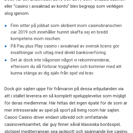
eller “casino i avsaknad av konto” blev begrepp som verkligen
slog igenom.
Finn sitter på jobbat som skribent inom casinobranschen
car 2019 och innehåller hunnit skaffa sej en bredd
kompetens inom nischen.
På Pau plus Play casino i avsaknad av svensk licens gör
insättningar och uttag med direkt banköverföring.
Det är dock inte någonsin något vi rekommenderar,
eftersom du då förlorar tryggheten och kommer med att
kunna stänga av dig själv från spel vid krav.
Dock gör sajten uppe för frånvaron på dessa erbjudanden via
att i stället leverera en så komplett spelupplevelse som möjligt
för deras medlemmar. Här hittas det ingen épaté för de som är
mer intresserade av spel på sport på living room här sajten.
Casoo Casino driver endast utbredd och omfattande
casinoverksamhet, där guy finner såväl klassiska bordsspel,
slotspel mediterranean sea jackpott och spännande live casino.