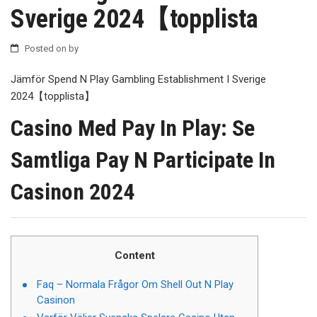
Sverige 2024【topplista
Posted on
by
Jämför Spend N Play Gambling Establishment I Sverige
2024【topplista】
Casino Med Pay In Play: Se
Samtliga Pay N Participate In
Casinon 2024
Content
Faq – Normala Frågor Om Shell Out N Play
Casinon