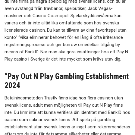
du inte filma på några spelbolag med svensk licens, och du är
även avstängd från travbanor, spelbutiker, Jack Vegas-
maskiner och Casino Cosmopol. Spelarskyddsnivåerna kan
variera och är inte alltid lika omfattande som hos svenska
licensierade casinon. Du kan ta tillvara av dina favoritspel utan
konto” “vilka eliminerar behovet för en lång å ofta irriterande
registreringsprocess och ger burrow omedelbar tillgång by
means of BankID. När man ska göra insättningar hos ett Pay N
Play casino i Sverige är det inte mycket som krävs utav dig.
“Pay Out N Play Gambling Establishment
2024
Betalningsmetoden Trustly finns idag hos flera casinon utan
svensk licens, adult men möjligheten till Pay out N Play finns
inte. Du kmr inte att kunna verifiera din identitet med BankID hos
casino som saknar svensk licens. Att spela på gambling
establishment utan svensk licens är inget som rekommenderas
eftersom du inte får detsamma säkerheter eller detsamma