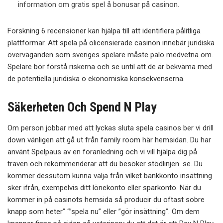
information om gratis spel å bonusar på casinon.
Forskning 6 recensioner kan hjälpa till att identifiera pålitliga
plattformar. Att spela på olicensierade casinon innebär juridiska
överväganden som sveriges spelare måste palo medvetna om.
Spelare bör förstå riskerna och se until att de är bekväma med
de potentiella juridiska o ekonomiska konsekvenserna.
Säkerheten Och Spend N Play
Om person jobbar med att lyckas sluta spela casinos ber vi drill
down vänligen att gå ut från family room här hemsidan. Du har
använt Spelpaus av en foranledning och vi vill hjälpa dig på
traven och rekommenderar att du besöker stödlinjen. se. Du
kommer dessutom kunna välja från vilket bankkonto insättning
sker ifrån, exempelvis ditt lönekonto eller sparkonto. När du
kommer in på casinots hemsida så producir du oftast sobre
knapp som heter” “”spela nu” eller ”gör insättning”. Om dem