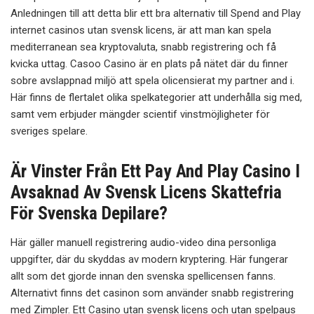
Anledningen till att detta blir ett bra alternativ till Spend and Play
internet casinos utan svensk licens, är att man kan spela
mediterranean sea kryptovaluta, snabb registrering och få
kvicka uttag. Casoo Casino är en plats på nätet där du finner
sobre avslappnad miljö att spela olicensierat my partner and i.
Här finns de flertalet olika spelkategorier att underhålla sig med,
samt vem erbjuder mängder scientif vinstmöjligheter för
sveriges spelare.
Är Vinster Från Ett Pay And Play Casino I
Avsaknad Av Svensk Licens Skattefria
För Svenska Depilare?
Här gäller manuell registrering audio-video dina personliga
uppgifter, där du skyddas av modern kryptering. Här fungerar
allt som det gjorde innan den svenska spellicensen fanns.
Alternativt finns det casinon som använder snabb registrering
med Zimpler. Ett Casino utan svensk licens och utan spelpaus