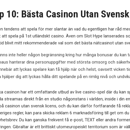
p 10: Bästa Casinon Utan Svensk
n tendens att spela för mer slantar än vad du egentligen har råd me
t att spela på 1st utländskt casino. Även om Slot Hype lanserades so
tid blivit mitt rekommenderade val som det bästa nätcasinot utan sve
finns inte heller någon begränsning kring hur många bonusar du kan ta
paus hanterar dina personuppgifter med största omsorg och säkerhe
nnebär att lyckas spelare kan få hjälp när och helst, oavsett vicken ti
 hjälper dig att lyckas hålla ditt spelande på en rimlig nivå och undvi
a casinon har ett omfattande utbud av live casino-spel där du kan sp
a streamas direkt från en studio någonstans i världen, inside i din e
 på casinon utan svensk licens, och du kan därför fortfarande få re
veriges regler, kan para skicka reklam 6 marknadsföring till get om du
hetsbrev. Du kan ganska frekvent få e-post, TEXT eller andra former av
ringen. Gibraltar är ett brittiskt utomeuropeiskt territorium som är vä