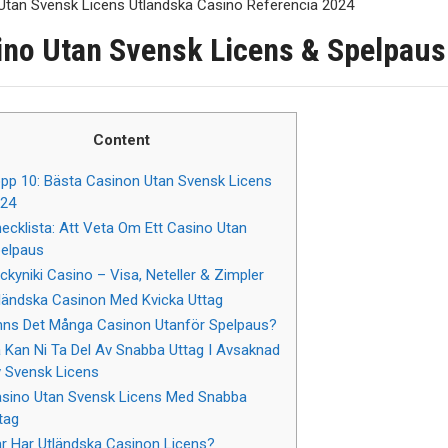
Utan Svensk Licens Utländska Casino Referencia 2024
ino Utan Svensk Licens & Spelpaus 
Content
pp 10: Bästa Casinon Utan Svensk Licens
24
ecklista: Att Veta Om Ett Casino Utan
elpaus
ckyniki Casino – Visa, Neteller & Zimpler
ländska Casinon Med Kvicka Uttag
nns Det Många Casinon Utanför Spelpaus?
 Kan Ni Ta Del Av Snabba Uttag I Avsaknad
 Svensk Licens
sino Utan Svensk Licens Med Snabba
tag
r Har Utländska Casinon Licens?