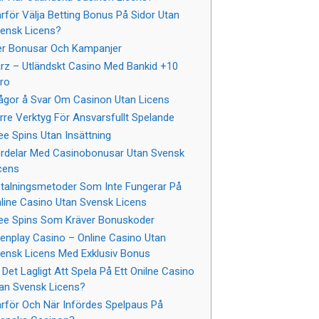
rför Välja Betting Bonus På Sidor Utan
ensk Licens?
er Bonusar Och Kampanjer
rz – Utländskt Casino Med Bankid +10
ro
ågor å Svar Om Casinon Utan Licens
rre Verktyg För Ansvarsfullt Spelande
ee Spins Utan Insättning
rdelar Med Casinobonusar Utan Svensk
cens
talningsmetoder Som Inte Fungerar På
line Casino Utan Svensk Licens
ee Spins Som Kräver Bonuskoder
enplay Casino – Online Casino Utan
ensk Licens Med Exklusiv Bonus
 Det Lagligt Att Spela På Ett Onilne Casino
an Svensk Licens?
rför Och När Infördes Spelpaus På