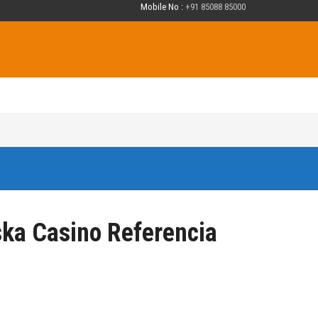
Mobile No :
+91 85088 85000
ska Casino Referencia