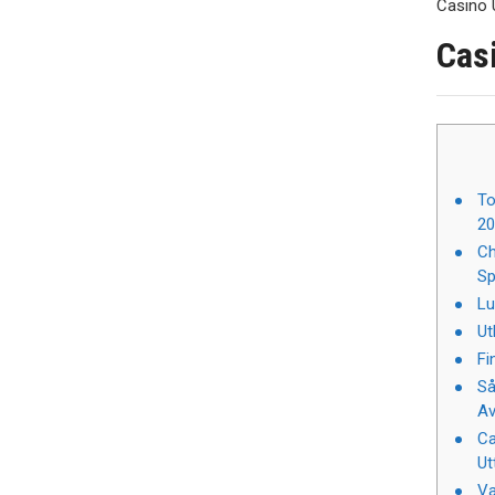
Casino 
Cas
To
20
Ch
Sp
Lu
Ut
Fi
Så
Av
Ca
Ut
Va