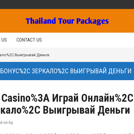
 US
CONTACT US
кало%2C Выигрывай Деньги
 БОНУС%2C ЗЕРКАЛО%2C ВЫИГРЫВАЙ ДЕНЬГИ
 Casino%3A Играй Онлайн%2C
ркало%2C Выигрывай Деньги
ed on
by