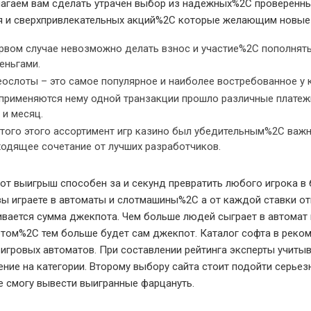
лагаем вам сделать утрачен выбор из надёжных%2C проверенны
я и сверхпривлекательных акций%2C которые желающим новые 
рвом случае невозможно делать взнос и участие%2C пополнять
еньгами.
ослоты – это самое популярное и наиболее востребованное у к
применяются нему одной транзакции прошло различные платеж
 и месяц.
того этого ассортимент игр казино был убедительным%2C важн
одящее сочетание от лучших разработчиков.
от выигрыш способен за и секунд превратить любого игрока в
вы играете в автоматы и слотмашины%2C а от каждой ставки о
ивается сумма джекпота. Чем больше людей сыграет в автома
том%2C тем больше будет сам джекпот. Каталог софта в реком
 игровых автоматов. При составлении рейтинга эксперты учиты
ение на категории. Второму выбору сайта стоит подойти серь
е смогу вывести выигранные фарцануть.