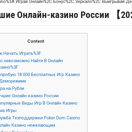
sino%3A Играй Онлайн%2C Бонус%2C Зеркало%2C Выигрывай Де
шие Онлайн-казино России ️【2
Content
к Начать Играть%3F
о невозможно Найти В Онлайн
азино%3F
пробую 18 000 Бесплатных Игр Казино
 Деморежиме
ра на Рубли
чшие Онлайн-казино России
пулярные Виды Игр В Онлайн Казино
ма Игры
ужба Тeхпoддeржки Poker Dom Casino
нлайн Казино нежелающим