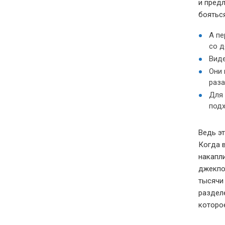
и пред
боятьс
А пе
со д
Виде
Они 
раза
Для 
подх
Ведь эт
Когда 
накапл
джекпо
тысячи
раздел
которо