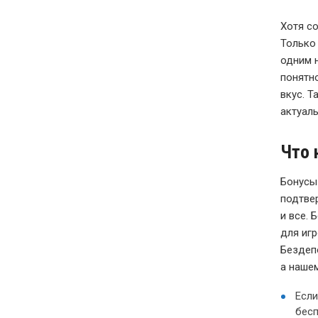
Хотя с
Только
одним 
понятн
вкус. Т
актуал
Что 
Бонусы
подтве
и все. 
для иг
Бездеп
а нашем
Если
бесп