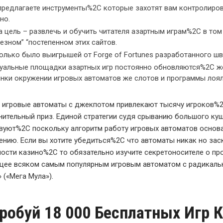
редлагаете инструменты%2C которые захотят вам контролиров
но.
 цель – развлечь и обучить читателя азартным играм%2C в то
езном” “постепенном этих сайтов.
олько было выигрышей от Forge of Fortunes разработанного шв
уальные площадки азартных игр постоянно обновляются%2C 
нки окружении игровых автоматов же слотов и программы лоял
 игровые автоматы с джекпотом привлекают тысячу игроков%2
нительный приз. Единой стратегии судя срыванию большого куш
вуют%2C поскольку алгоритм работу игровых автоматов основа
ению. Если вы хотите убедиться%2C что автоматы никак но зас
ости казино%2C то обязательно изучите секретоносителе о про
щее всяком самым популярным игровым автоматом с радикаль
 («Мега Мула»).
робуй 18 000 Бесплатных Игр