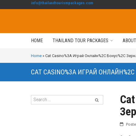
info@thailandtourismpackages.com
HOME
THAILAND TOUR PACKAGES
ABOUT
Home
»
Cat Casino%3A Играй Онлайн%2C Бонус%2C Зер
CAT CASINO%3A ИГРАЙ ОНЛАЙН%2C
Cat
Зе
Post