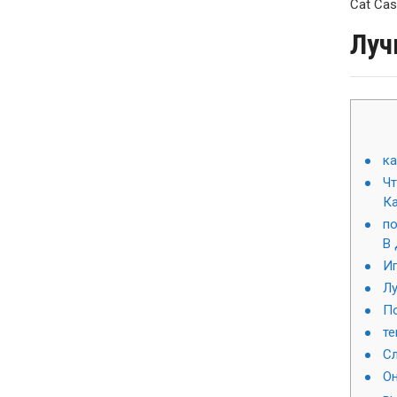
Cat Ca
Луч
ка
Чт
К
по
В
Иг
Лу
По
те
Сл
О