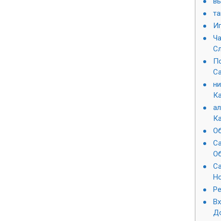
вы
та
Иг
Ча
Сл
По
Ca
ни
Ка
ал
Ка
Об
Ca
О
Ca
Но
Ре
Вх
До