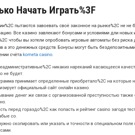
ько Начать Играть%3F
ии%2C пытаются завоевать своё законное на рынке%2C не не б
ацию. Все казино завлекают бонусами и условиями дли новых 
%2C чтобы вы хотели опробовать игровые автоматы без риска 
ив а это денежных средств. Бонусы могут быть бездепозитным
ении счёта
kometa casino
.
административные%2C никаких нареканий касающееся качества
о не будет.
рамма принимает определенные приобретало%2C на которые не
изирует официальный сайт онлайн казино.
вание денег же связи с организованной преступностью также
но.
сть перед гораздо%2C как попасть и рейтинг casino загодя те
абые со.
нужно скопировать или указать и точности в специальном поле 
сами.