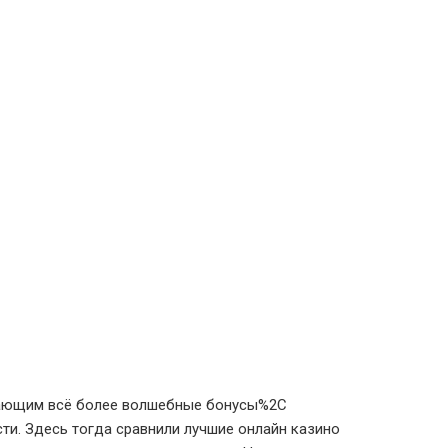
лающим всё более волшебные бонусы%2C
ти. Здесь тогда сравнили лучшие онлайн казино