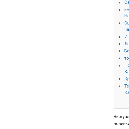
Ca
вм
Н
Оц
ча
И
Ле
Бо
то
П
К
Кр
Те
К
Виртуа
новинк