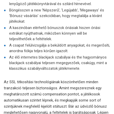
lenyűgöző játékkönyvtárával és szilárd hírnevével.
Böngésszen a new ‘Népszerű’, ‘Legújabb’, ‘Megaways’ és
‘Bónusz vásárlás’ szekciókban, hogy megtalálja a kívánt
játékokat.
A kaszinóban elérhető bónuszok óriásiak hiszen óriási
extrákat nyújthatnak, miközben könnyen will be
teljesíthetőek a feltételek.
A csapat felülvizsgálja a beküldött anyagokat, és megerősíti,
anordna fiókja teljes körűen igazolt.
Az élő internetes blackjack szabályai és the hagyományos
blackjack szabályai teljesen megegyezőek, csakúgy, mint a
klasszikus szabályváltozatok játékmenete.
Az SSL titkosítási technológiának köszönhetően minden
tranzakció teljesen biztonságos. Amint megszereznek egy
meghatározott számú compensation pontot, a játékosok
automatikusan szintet lépnek, és megkapják some sort of
szintjüknek megfelelő kijelölt státuszt. Bár az üdvözlő bónusz
meglehetősen nagyvonalú, a feltételek is barátságosak. Lépjen