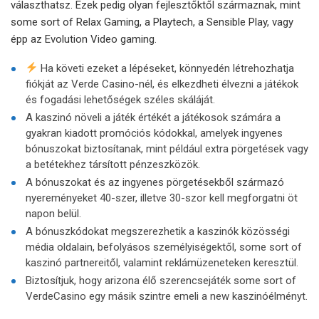
választhatsz. Ezek pedig olyan fejlesztőktől származnak, mint
some sort of Relax Gaming, a Playtech, a Sensible Play, vagy
épp az Evolution Video gaming.
Ha követi ezeket a lépéseket, könnyedén létrehozhatja
fiókját az Verde Casino-nél, és elkezdheti élvezni a játékok
és fogadási lehetőségek széles skáláját.
A kaszinó növeli a játék értékét a játékosok számára a
gyakran kiadott promóciós kódokkal, amelyek ingyenes
bónuszokat biztosítanak, mint például extra pörgetések vagy
a betétekhez társított pénzeszközök.
A bónuszokat és az ingyenes pörgetésekből származó
nyereményeket 40-szer, illetve 30-szor kell megforgatni öt
napon belül.
A bónuszkódokat megszerezhetik a kaszinók közösségi
média oldalain, befolyásos személyiségektől, some sort of
kaszinó partnereitől, valamint reklámüzeneteken keresztül.
Biztosítjuk, hogy arizona élő szerencsejáték some sort of
VerdeCasino egy másik szintre emeli a new kaszinóélményt.