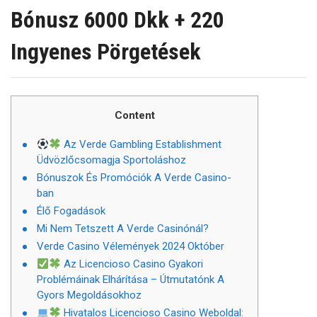
Bónusz 6000 Dkk + 220
Ingyenes Pörgetések
Content
Az Verde Gambling Establishment
Üdvözlőcsomagja Sportoláshoz
Bónuszok És Promóciók A Verde Casino-
ban
Élő Fogadások
Mi Nem Tetszett A Verde Casinónál?
Verde Casino Vélemények 2024 Október
Az Licencioso Casino Gyakori
Problémáinak Elhárítása – Útmutatónk A
Gyors Megoldásokhoz
Hivatalos Licencioso Casino Weboldal: