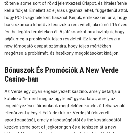
töltenie some sort of rövid jelentkezési űrlapot, és hitelesítenie
kell a fiókját. Emellett az eljárás ugyanaz lehet, függetlenül attól,
hogy PC-t vagy telefont használ. Kérjük, emlékezzen arra, hogy
bárki számára lehetővé tesszük a részvételt, aki elmúlt 16 éves
és the legális területeken él. A játékosokat arra biztatjuk, hogy
adják meg a problémáik teljes részleteit. Ez lehetővé teszi a
new támogató csapat számára, hogy teljes mértékben
megértse a problémát, és hatékony megoldásokat kínáljon.
Bónuszok És Promóciók A New Verde
Casino-ban
Az Verde egy olyan engedélyezett kaszinó, amely betartja a
kötelező “Ismerd meg az ügyfeled” gyakorlatot, amely az
engedélyezési előírásoknak megfelelően kötelező felhasználói
ellenőrzést igényel. Felfedeztük az Verde jól felszerelt
sportfogadását, amely a labdarúgástól és the kosárlabdától
kezdve some sort of jégkorongon és a teniszen át a new