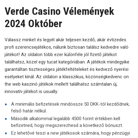
Verde Casino Vélemények
2024 Október
Válassz minket és legyél akár teljesen kezdő, akár évtizedes
profi szerencsejátékos, nálunk biztosan találsz kedvedre való
játékot! Az oldalon több ezer különféle jól fizető játékot
találhatsz, közel egy tucat kategóriában. A játékok mindegyike
garantáltan tisztességes játékfeltételeket és kedvező nyerési
esélyeket kínál. Az oldalon a klasszikus, közönségkedvenc on
the web kaszinó játékok mellett találhatsz számtalan új,
innovatív játékot is usually.
A minimális befizetések mindössze 50 DKK-tól kezdődnek,
felső határ nélkül.
Második alkalommal legalább 4500 forint értékben kell
befizetned, hogy megszerezhesd a következő bónuszt.
Ez lehetővé teszi a new játékosok számára, hogy pénzügyi