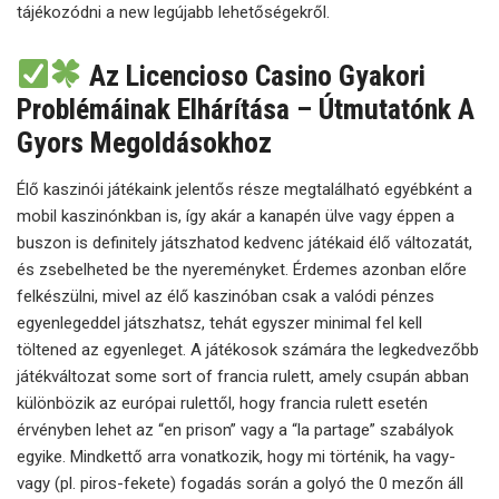
tájékozódni a new legújabb lehetőségekről.
Az Licencioso Casino Gyakori
Problémáinak Elhárítása – Útmutatónk A
Gyors Megoldásokhoz
Élő kaszinói játékaink jelentős része megtalálható egyébként a
mobil kaszinónkban is, így akár a kanapén ülve vagy éppen a
buszon is definitely játszhatod kedvenc játékaid élő változatát,
és zsebelheted be the nyereményket. Érdemes azonban előre
felkészülni, mivel az élő kaszinóban csak a valódi pénzes
egyenlegeddel játszhatsz, tehát egyszer minimal fel kell
töltened az egyenleget. A játékosok számára the legkedvezőbb
játékváltozat some sort of francia rulett, amely csupán abban
különbözik az európai rulettől, hogy francia rulett esetén
érvényben lehet az “en prison” vagy a “la partage” szabályok
egyike. Mindkettő arra vonatkozik, hogy mi történik, ha vagy-
vagy (pl. piros-fekete) fogadás során a golyó the 0 mezőn áll