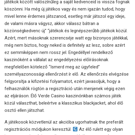
játékok között valószínűleg a saját kedvenceid is vissza fognak
köszönni. Ha még új játékos vagy és nem igazán tudod, hogy
mivel lenne érdemes játszanod, esetleg már játszol egy ideje,
de valami másra vágysz, akkor válassz bátran a
közönségkedvenc új” “játékok és legnépszerűbb játékok közül.
Azért, mert másoknak szerencséje watt egy bizonyos játékkal,
még nem biztos, hogy neked is definitely az lesz, sobre azért
ez semmiképpen nem rossz jel. Engedéllyel rendelkező
kaszinóként a vállalat az engedélyezési előírásoknak
megfelelően kötelező “Ismerd meg az ügyfeled”
személyazonossági ellenőrzést ír elő. Az ellenőrzés elvégzése
felgyorsítja a kifizetési folyamatot, ezért javasoljuk, hogy a
felhasználók rögtön a regisztráció után menjenek végig ezen
az eljáráson. Élő Verde Casino kaszinónkban számos játék
közül választhat, beleértve a klasszikus blackjacket, ahol élő
osztó ellen játszhat.
A játékosok közvetlenül az akcióba ugorhatnak the preferált
regisztrációs módjukon keresztül.
Az élő rulett egy olyan