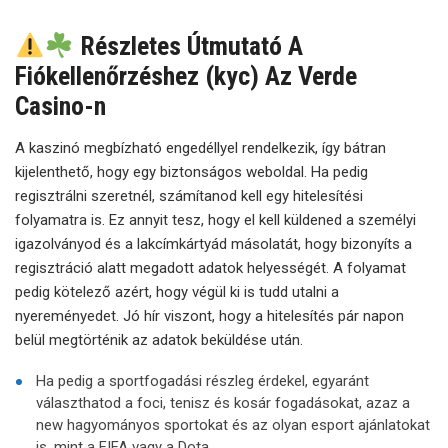
Részletes Útmutató A
Fiókellenőrzéshez (kyc) Az Verde
Casino-n
A kaszinó megbízható engedéllyel rendelkezik, így bátran
kijelenthető, hogy egy biztonságos weboldal. Ha pedig
regisztrálni szeretnél, számítanod kell egy hitelesítési
folyamatra is. Ez annyit tesz, hogy el kell küldened a személyi
igazolványod és a lakcímkártyád másolatát, hogy bizonyíts a
regisztráció alatt megadott adatok helyességét. A folyamat
pedig kötelező azért, hogy végül ki is tudd utalni a
nyereményedet. Jó hír viszont, hogy a hitelesítés pár napon
belül megtörténik az adatok beküldése után.
Ha pedig a sportfogadási részleg érdekel, egyaránt
választhatod a foci, tenisz és kosár fogadásokat, azaz a
new hagyományos sportokat és az olyan esport ajánlatokat
is, mint a FIFA vagy a Dota.