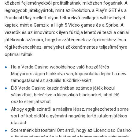
közbeni fejleményekből profitálhatnak, miközben fogadnak. A
legnagyobb játékgyártók, mint az Evolution, a Play’n GET és a
Practical Play mellett olyan feltörekvő csillagok will be helyet
kaptak, mint a Gamzix, a High 5 Video games és a Spribe. A
vezetők és az innovátorok ilyen fúziója lehetővé teszi a dániai
játékosok számára, hogy hozzáférjenek az új címekhez és a
régi kedvencekhez, amelyeket zökkenőmentes teljesítményre
optimalizáltak.
Ha a Verde Casino weboldalhoz való hozzáférés
Magyarországon blokkolva van, kapcsolatba léphet a new
támogatással az aktuális tükörlink-ekért.
Élő Verde Casino kaszinónkban számos játék közül
választhat, beleértve a klasszikus blackjacket, ahol élő
osztó ellen játszhat.
Ahogy egyik szintről a másikra lépsz, megkezdheted some
sort of koboldtól a gyémánt nagyúrig tartó jutalomjátékos
utazást.
Szeretnénk biztosítani Önt arról, hogy az Licencioso Casino