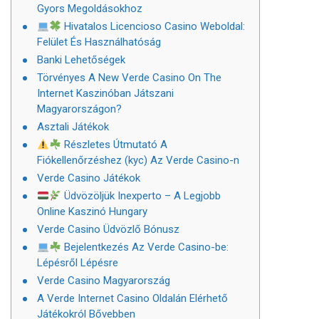
Gyors Megoldásokhoz
Hivatalos Licencioso Casino Weboldal:
Felület És Használhatóság
Banki Lehetőségek
Törvényes A New Verde Casino On The
Internet Kaszinóban Játszani
Magyarországon?
Asztali Játékok
Részletes Útmutató A
Fiókellenőrzéshez (kyc) Az Verde Casino-n
Verde Casino Játékok
Üdvözöljük Inexperto – A Legjobb
Online Kaszinó Hungary
Verde Casino Üdvözlő Bónusz
Bejelentkezés Az Verde Casino-be:
Lépésről Lépésre
Verde Casino Magyarország
A Verde Internet Casino Oldalán Elérhető
Játékokról Bővebben