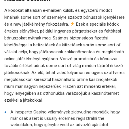
A kódokat általában e-mailben küldik, és egyszerű módot
kínálnak some sort of személyre szabott bónuszok igénylésére
és a new játékélmény fokozására.
Ezek a speciális kódok
értékes előnyöket, például ingyenes pörgetéseket és feltöltési
bónuszokat nyitnak meg. Számos biztonságos fizetési
lehetőséggel a befizetések és kifizetések során some sort of
vállalat célja, hogy játékosainak zökkenőmentes és megbízható
online játékélményt nyújtson. Vonzó promóciói és bónuszai
további értéket adnak some sort of világ minden tájáról érkező
játékosoknak. Az élő, tehát videófolyamon és ügyes szoftveres
megoldásokon keresztül használható online kaszinójátékok
mum már nagyon népszerűek. Hiszen azt mindenki értékeli,
hogy lényegében az otthonukba varázsoljuk a kaszinótermet
ezekkel a játékokkal.
A Inexperto Casino vélemények zidovudine mondják, hogy
már csak azért is usually érdemes regisztrálni the
weboldalon, hogy igénybe vedd az üdvözlő ajánlatot.