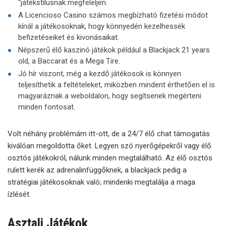
“játékstílusnak megfeleljen.
A Licencioso Casino számos megbízható fizetési módot
kínál a játékosoknak, hogy könnyedén kezelhessék
befizetéseiket és kivonásaikat.
Népszerű élő kaszinó játékok például a Blackjack 21 years
old, a Baccarat és a Mega Tire.
Jó hír viszont, még a kezdő játékosok is könnyen
teljesíthetik a feltételeket, miközben mindent érthetően el is
magyaráznak a weboldalon, hogy segítsenek megérteni
minden fontosat.
Volt néhány problémám itt-ott, de a 24/7 élő chat támogatás
kiválóan megoldotta őket. Legyen szó nyerőgépekről vagy élő
osztós játékokról, nálunk minden megtalálható. Az élő osztós
rulett kerék az adrenalinfüggőknek, a blackjack pedig a
stratégiai játékosoknak való; mindenki megtalálja a maga
ízlését.
Asztali Játékok