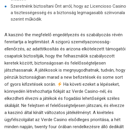
Szeretnénk biztosítani Önt arról, hogy az Licencioso Casino
a tisztességesség és a biztonság legmagasabb színvonala
szerint működik.
A kaszinó the megfelelő engedélyezés és szabályozás révén
fenntartja a legitimitást. A szigorú személyazonosság-
ellenőrzés, az adattitkosítás és arizona elkötelezett támogatói
csapatok biztosítják, hogy the felhasználók szabályozott
keretek között, biztonságosan és felelősségteljesen
játszhassanak. A játékosok is megnyugodhatnak, tudván, hogy
pénzük biztonságban marad a new befizetések és some sort
of gyors kifizetések során.
Ha követi ezeket a lépéseket,
könnyedén létrehozhatja fiókját az Verde Casino-nél, és
elkezdheti élvezni a játékok és fogadási lehetőségek széles
skáláját. Ne felejtsen el felelősségteljesen játszani, és élvezze
a kaszinó által kínált változatos játékélményt. A kivételes
ügyfélszolgálat az Verde Casino elsődleges prioritása, a hét
minden napján, twenty four órában rendelkezésre álló dedikált