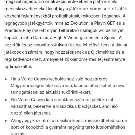
magával ragadó, azonnali akció érdekében a platform élő
meccsközvetítéseket kínál, így a játékosok some sort of játék
közbeni fejleményekből profitálhatnak, miközben fogadnak. A
legnagyobb játékgyártók, mint az Evolution, a Play’n GET és a
Practical Play mellett olyan feltörekvő csillagok will be helyet
kaptak, mint a Gamzix, a High 5 Video games és a Spribe. A
vezetők és az innovátorok ilyen fúziója lehetővé teszi a dániai
játékosok számára, hogy hozzáférjenek az új címekhez és a
régi kedvencekhez, amelyeket zökkenőmentes teljesítményre
optimalizáltak.
Ha a Verde Casino weboldalhoz való hozzáférés
Magyarországon blokkolva van, kapcsolatba léphet a new
támogatással az aktuális tükörlink-ekért.
Élő Verde Casino kaszinónkban számos játék közül
választhat, beleértve a klasszikus blackjacket, ahol élő
osztó ellen játszhat.
Ahogy egyik szintről a másikra lépsz, megkezdheted some
sort of koboldtól a gyémánt nagyúrig tartó jutalomjátékos
utazást.