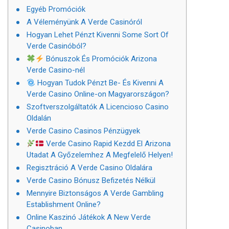
Egyéb Promóciók
A Véleményünk A Verde Casinóról
Hogyan Lehet Pénzt Kivenni Some Sort Of
Verde Casinóból?
Bónuszok És Promóciók Arizona
Verde Casino-nél
Hogyan Tudok Pénzt Be- És Kivenni A
Verde Casino Online-on Magyarországon?
Szoftverszolgáltatók A Licencioso Casino
Oldalán
Verde Casino Casinos Pénzügyek
Verde Casino Rapid Kezdd El Arizona
Utadat A Győzelemhez A Megfelelő Helyen!
Regisztráció A Verde Casino Oldalára
Verde Casino Bónusz Befizetés Nélkül
Mennyire Biztonságos A Verde Gambling
Establishment Online?
Online Kaszinó Játékok A New Verde
Casinoban