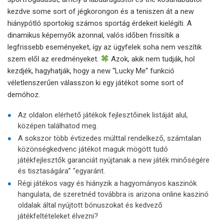
kezdve some sort of jégkorongon és a teniszen át a new
hiánypótló sportokig számos sportág érdekeit kielégíti. A
dinamikus képernyők azonnal, valós időben frissítik a
legfrissebb eseményeket, így az ügyfelek soha nem veszítik
szem elől az eredményeket.
Azok, akik nem tudják, hol
kezdjék, hagyhatják, hogy a new “Lucky Me” funkció
véletlenszerűen válasszon ki egy játékot some sort of
demóhoz.
Az oldalon elérhető játékok fejlesztőinek listáját alul,
középen találhatod meg.
A sokszor több évtizedes múlttal rendelkező, számtalan
közönségkedvenc játékot maguk mögött tudó
játékfejlesztők garanciát nyújtanak a new játék minőségére
és tisztaságára” “egyaránt.
Régi játékos vagy és hiányzik a hagyományos kaszinók
hangulata, de szeretnéd továbbra is arizona online kaszinó
oldalak által nyújtott bónuszokat és kedvező
játékfeltételeket élvezni?