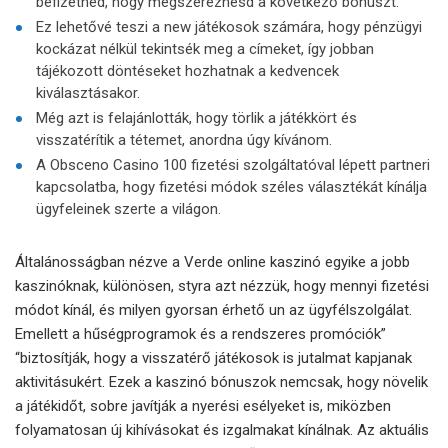
befizetned, hogy megszerezhesd a következő bónuszt.
Ez lehetővé teszi a new játékosok számára, hogy pénzügyi
kockázat nélkül tekintsék meg a címeket, így jobban
tájékozott döntéseket hozhatnak a kedvencek
kiválasztásakor.
Még azt is felajánlották, hogy törlik a játékkört és
visszatérítik a tétemet, anordna úgy kívánom.
A Obsceno Casino 100 fizetési szolgáltatóval lépett partneri
kapcsolatba, hogy fizetési módok széles választékát kínálja
ügyfeleinek szerte a világon.
Általánosságban nézve a Verde online kaszinó egyike a jobb
kaszinóknak, különösen, styra azt nézzük, hogy mennyi fizetési
módot kínál, és milyen gyorsan érhető un az ügyfélszolgálat.
Emellett a hűségprogramok és a rendszeres promóciók”
“biztosítják, hogy a visszatérő játékosok is jutalmat kapjanak
aktivitásukért. Ezek a kaszinó bónuszok nemcsak, hogy növelik
a játékidőt, sobre javítják a nyerési esélyeket is, miközben
folyamatosan új kihívásokat és izgalmakat kínálnak. Az aktuális