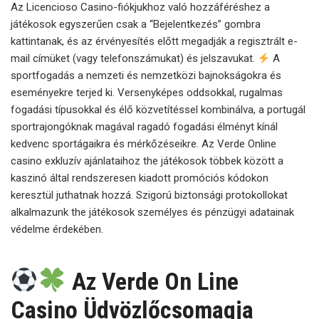
Az Licencioso Casino-fiókjukhoz való hozzáféréshez a
játékosok egyszerűen csak a “Bejelentkezés” gombra
kattintanak, és az érvényesítés előtt megadják a regisztrált e-
mail címüket (vagy telefonszámukat) és jelszavukat.
A
sportfogadás a nemzeti és nemzetközi bajnokságokra és
eseményekre terjed ki. Versenyképes oddsokkal, rugalmas
fogadási típusokkal és élő közvetítéssel kombinálva, a portugál
sportrajongóknak magával ragadó fogadási élményt kínál
kedvenc sportágaikra és mérkőzéseikre. Az Verde Online
casino exkluzív ajánlataihoz the játékosok többek között a
kaszinó által rendszeresen kiadott promóciós kódokon
keresztül juthatnak hozzá. Szigorú biztonsági protokollokat
alkalmazunk the játékosok személyes és pénzügyi adatainak
védelme érdekében.
Az Verde On Line
Casino Üdvözlőcsomagja