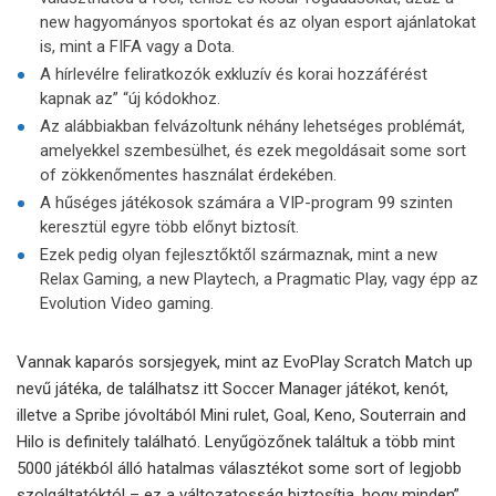
new hagyományos sportokat és az olyan esport ajánlatokat
is, mint a FIFA vagy a Dota.
A hírlevélre feliratkozók exkluzív és korai hozzáférést
kapnak az” “új kódokhoz.
Az alábbiakban felvázoltunk néhány lehetséges problémát,
amelyekkel szembesülhet, és ezek megoldásait some sort
of zökkenőmentes használat érdekében.
A hűséges játékosok számára a VIP-program 99 szinten
keresztül egyre több előnyt biztosít.
Ezek pedig olyan fejlesztőktől származnak, mint a new
Relax Gaming, a new Playtech, a Pragmatic Play, vagy épp az
Evolution Video gaming.
Vannak kaparós sorsjegyek, mint az EvoPlay Scratch Match up
nevű játéka, de találhatsz itt Soccer Manager játékot, kenót,
illetve a Spribe jóvoltából Mini rulet, Goal, Keno, Souterrain and
Hilo is definitely található. Lenyűgözőnek találtuk a több mint
5000 játékból álló hatalmas választékot some sort of legjobb
szolgáltatóktól – ez a változatosság biztosítja, hogy minden”