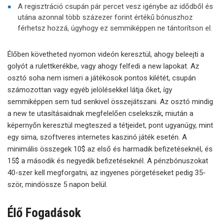
A regisztráció csupán pár percet vesz igénybe az idődből és
utána azonnal több százezer forint értékű bónuszhoz
férhetsz hozzá, úgyhogy ez semmiképpen ne tántorítson el.
Élőben követheted nyomon videón keresztül, ahogy beleejti a
golyót a rulettkerékbe, vagy ahogy felfedi a new lapokat. Az
osztó soha nem ismeri a játékosok pontos kilétét, csupán
számozottan vagy egyéb jelölésekkel látja őket, így
semmiképpen sem tud senkivel összejátszani. Az osztó mindig
a new te utasításaidnak megfelelően cselekszik, miután a
képernyőn keresztül megteszed a tétjeidet, pont ugyanúgy, mint
egy sima, szoftveres internetes kaszinó játék esetén. A
minimális összegek 10$ az első és harmadik befizetéseknél, és
15$ a második és negyedik befizetéseknél. A pénzbónuszokat
40-szer kell megforgatni, az ingyenes pörgetéseket pedig 35-
ször, mindössze 5 napon belül.
Élő Fogadások