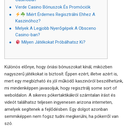
Verde Casino Bónuszok És Promóciók
Miért Érdemes Regisztrálni Ehhez A
Kaszinóhoz?
Melyek A Legjobb Nyerőgépek A Obsceno
Casino-ban?
Milyen Játékokat Próbálhatsz Ki?
Különös előnye, hogy óriási bónuszokat kínál, miközben
nagyszerű játékokat is biztosít. Éppen ezért, illetve azért is,
mert egy megbízható és jól működő kaszinóról beszélhetünk,
mi mindenképpen javasoljuk, hogy regisztrálj some sort of
weboldalon. A sikeres pókertaktikákról számtalan írást és
videót találhatsz teljesen ingyenesen arizona interneten,
amelyek segítenek a fejlődésben. Egy dolgot azonban
semmiképpen nem fogsz tudni megkerülni, ha pókerről van
szó.