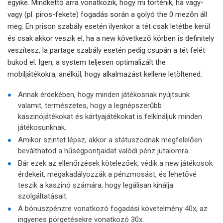
egyike. Mindkettő arra vonatkozik, hogy mi történik, ha vagy-
vagy (pl. piros-fekete) fogadás során a golyó the 0 mezőn áll
meg. En prison szabály esetén ilyenkor a tét csak letétbe kerül
és csak akkor veszik el, ha a new következő körben is definitely
veszítesz, la partage szabály esetén pedig csupán a tét felét
bukod el. Igen, a system teljesen optimalizált the
mobiljátékokra, anélkül, hogy alkalmazást kellene letöltened.
Annak érdekében, hogy minden játékosnak nyújtsunk
valamit, természetes, hogy a legnépszerűbb
kaszinójátékokat és kártyajátékokat is felkínáljuk minden
játékosunknak.
Amikor szintet lépsz, akkor a státuszodnak megfelelően
beválthatod a hűségpontjaidat valódi pénz jutalomra.
Bár ezek az ellenőrzések kötelezőek, védik a new játékosok
érdekeit, megakadályozzák a pénzmosást, és lehetővé
teszik a kaszinó számára, hogy legálisan kínálja
szolgáltatásait.
A bónuszpénzre vonatkozó fogadási követelmény 40x, az
ingyenes pörgetésekre vonatkozó 30x.