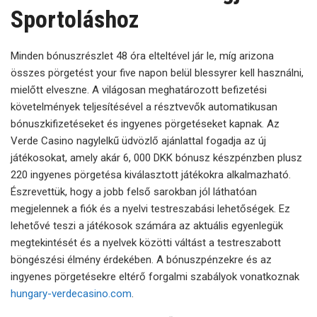
Sportoláshoz
Minden bónuszrészlet 48 óra elteltével jár le, míg arizona
összes pörgetést your five napon belül blessyrer kell használni,
mielőtt elveszne. A világosan meghatározott befizetési
követelmények teljesítésével a résztvevők automatikusan
bónuszkifizetéseket és ingyenes pörgetéseket kapnak. Az
Verde Casino nagylelkű üdvözlő ajánlattal fogadja az új
játékosokat, amely akár 6, 000 DKK bónusz készpénzben plusz
220 ingyenes pörgetésa kiválasztott játékokra alkalmazható.
Észrevettük, hogy a jobb felső sarokban jól láthatóan
megjelennek a fiók és a nyelvi testreszabási lehetőségek. Ez
lehetővé teszi a játékosok számára az aktuális egyenlegük
megtekintését és a nyelvek közötti váltást a testreszabott
böngészési élmény érdekében. A bónuszpénzekre és az
ingyenes pörgetésekre eltérő forgalmi szabályok vonatkoznak
hungary-verdecasino.com
.