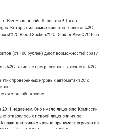
т Bier Haus онлайн бесплатно! Тогда
oVegas. Которых из самых известных слотов%2C
rst%2C Blood Suckers%2C Dead or Alive%2C Rich
итов (от 100 рублей) дают возможностей сразу
ризы%2C такие же прогрессивные джекпоты%2C
 этих проверенных игровых автоматах%2C с
ичные.
охого онлайн-казино.
 2011 недавнем. Оно имело лицензию Комиссии
но отказалось от своей лицензии из-за
А наши дни только казино принимает игроков из