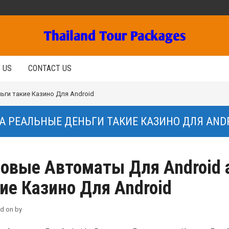
 US
CONTACT US
ьги такие Казино Для Android
А РЕАЛЬНЫЕ ДЕНЬГИ ТАКИЕ КАЗИНО ДЛЯ AND
овые Автоматы Для Android 
ие Казино Для Android
ed on
by