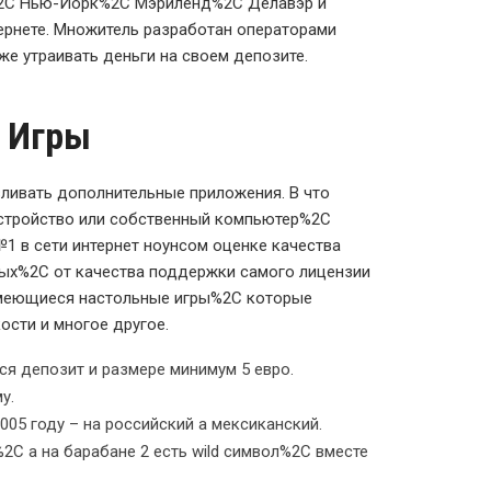
%2C Нью-Йорк%2C Мэриленд%2C Делавэр и
тернете. Множитель разработан операторами
е утраивать деньги на своем депозите.
и Игры
ливать дополнительные приложения. В что
 устройство или собственный компьютер%2C
№1 в сети интернет ноунсом оценке качества
ных%2C от качества поддержки самого лицензии
 имеющиеся настольные игры%2C которые
сти и многое другое.
ся депозит и размере минимум 5 евро.
у.
005 году – на российский а мексиканский.
C а на барабане 2 есть wild символ%2C вместе