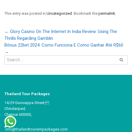
This entry was posted in
Uncategorized
. Bookmark the
permalink
.
←
Glory Casino On The Internet In India Review: Using The
Thrills Regarding Gamblin
Bônus 22bet 2024: Como Funciona E Como Ganhar Até R$60
→
Thailand Tour Packages
14/29 Guruvappa Street,
Chindariped,
Chennai 600002,
India.
info@thailandtourismpackages.com