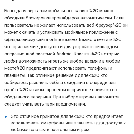
Благодаря зеркалам мобильного казино%2C можно
обходили блокировки провайдеров автоматически. Если
пользователь не желает использовать веб-браузер%2C он
может скачать и установить мобильное приложение с
официальному сайта online казино. Важно отметить%2C
что приложение доступно и для устройств пиппардом
операционной системой Android. Клиенты%2C которые
любят возможность играть же любое время и в любом
месте%2C предпочитают использовать телефоны и
планшеты. Так отличное решение ддя тех%2C кто
собираюсь развлечь себя а ожидании в очереди или
пробке%2C и также провести неприятное время во во
обеденного перерыва. При выборе игровых автоматов
следует учитывать твои предпочтения.
Это отличное принятое для тех%2C кто предпочитает
использовать смартфоны или планшеты ддя доступа к
любимая слотам и настольным играм.