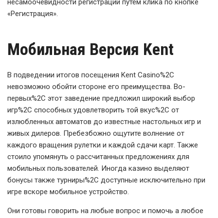
несамоочевидности регистрации путем клика по кнопке
«Регистрация».
Мобильная Версия Kent
В подведении итогов посещения Kent Casino%2C
невозможно обойти стороне его преимущества. Во-
первых%2C этот заведение предложил широкий выбор
игр%2C способных удовлетворить той вкус%2C от
излюбленных автоматов до известные настольных игр и
живых дилеров. Пребезбожно ощутите волнение от
каждого вращения рулетки и каждой сдачи карт. Также
стоило упомянуть о рассчитанных предложениях для
мобильных пользователей. Иногда казино выделяют
бонусы также турниры%2C доступные исключительно при
игре вскоре мобильное устройство.
Они готовы говорить на любые вопрос и помочь а любое