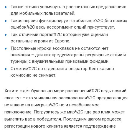
Также стоило упомянуть о рассчитанных предложениях
для мобильных пользователей.
Такая версия функционирует стабильнее%2C без всяких
ошибок%2C весь ассортимент опций присутствует.
Так отличный портал%2C который уже оценили
остальные игроки из Европе.
Постоянные игроки эксклавов не остаются нет
внимания – дли них предусмотрены регулярные акции и
турниры с внушительными призовыми фондами.
Отметим%2C но с депозита оператор Кент казино
комиссию не снимает.
Хотите ждёт буквально море развлечений%2C ведь всякий
слот тут – это уникальная рассказанная%2C предлагающая
не и шанс на выигрыш%2C но и незабываемое
приключение. Погрузитесь же мир%2C где раз клик может
вылепить вас в победителя. Последним шагом процесса
регистрации нового клиента является подтверждение