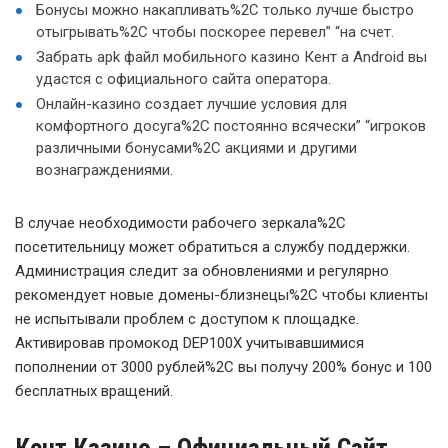
Бонусы можно накапливать%2C только лучше быстро
отыгрывать%2C чтобы поскорее перевел” “на счет.
Забрать apk файл мобильного казино Кент а Android вы
удастся с официального сайта оператора.
Онлайн-казино создает лучшие условия для
комфортного досуга%2C постоянно всячески” “игроков
различными бонусами%2C акциями и другими
вознаграждениями.
В случае необходимости рабочего зеркала%2C
посетительницу может обратиться а службу поддержки.
Администрация следит за обновлениями и регулярно
рекомендует новые домены-близнецы%2C чтобы клиенты
не испытывали проблем с доступом к площадке.
Активировав промокод DEP100X учитывавшимися
пополнении от 3000 рублей%2C вы получу 200% бонус и 100
бесплатных вращений.