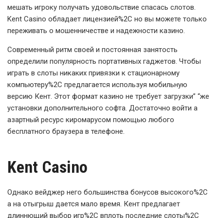
мешать игроку получать удовольствие спасась слотов.
Kent Casino обладает лицензией%2C но вы можете только
переживать о мошенничестве и надежности казино.
Современный ритм своей и постоянная занятость
определили популярность портативных гаджетов. Чтобы
играть в слоты никаких привязки к стационарному
компьютеру%2C предлагается используя мобильную
версию Кент. Этот формат казино не требует загрузки” “же
установки дополнительного софта. Достаточно войти а
азартный ресурс киромарусом помощью любого
бесплатного браузера в телефоне.
Kent Casino
Однако вейджер него большинства бонусов высокого%2C
а на отыгрыш дается мало время. Кент предлагает
длиннющий выбор игр%2C вплоть последние слоты%2C