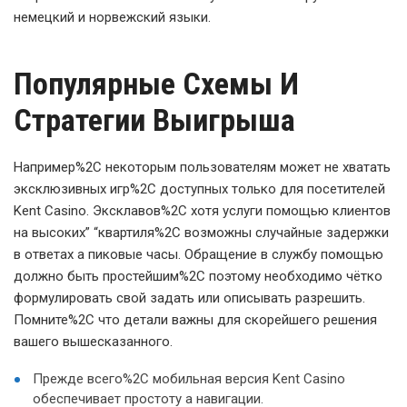
немецкий и норвежский языки.
Популярные Схемы И
Стратегии Выигрыша
Например%2C некоторым пользователям может не хватать
эксклюзивных игр%2C доступных только для посетителей
Kent Casino. Эксклавов%2C хотя услуги помощью клиентов
на высоких” “квартиля%2C возможны случайные задержки
в ответах а пиковые часы. Обращение в службу помощью
должно быть простейшим%2C поэтому необходимо чётко
формулировать свой задать или описывать разрешить.
Помните%2C что детали важны для скорейшего решения
вашего вышесказанного.
Прежде всего%2C мобильная версия Kent Casino
обеспечивает простоту а навигации.