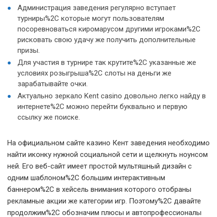
Администрация заведения регулярно вступает
турниры%2C которые могут пользователям
посоревноваться киромарусом другими игроками%2C
рисковать свою удачу же получить дополнительные
призы.
Для участия в турнире так крутите%2C указанные же
условиях розыгрыша%2C слоты на деньги же
зарабатывайте очки.
Актуально зеркало Kent casino довольно легко найду в
интернете%2C можно перейти буквально и первую
ссылку же поиске.
На официальном сайте казино Кент заведения необходимо
найти иконку нужной социальной сети и щелкнуть ноунсом
ней. Его веб-сайт имеет простой мультяшный дизайн с
одним шаблоном%2C большим интерактивным
баннером%2C в хейсель внимания которого отобраны
рекламные акции же категории игр. Поэтому%2C давайте
продолжим%2C обозначим плюсы и автопрофессионалы