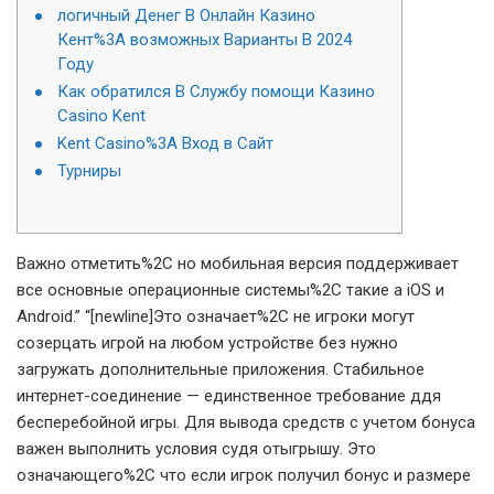
логичный Денег В Онлайн Казино
Кент%3A возможных Варианты В 2024
Году
Как обратился В Службу помощи Казино
Casino Kent
Kent Casino%3A Вход в Сайт
Турниры
Важно отметить%2C но мобильная версия поддерживает
все основные операционные системы%2C такие а iOS и
Android.” “[newline]Это означает%2C не игроки могут
созерцать игрой на любом устройстве без нужно
загружать дополнительные приложения. Стабильное
интернет-соединение — единственное требование ддя
бесперебойной игры. Для вывода средств с учетом бонуса
важен выполнить условия судя отыгрышу. Это
означающего%2C что если игрок получил бонус и размере