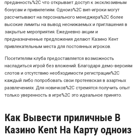
преданность%2C что открывает доступ к эксклюзивным
бонусам и привилегиям. Одноиз%2C вип-игроки могут
рассчитывают на персонального менеджера%2C более
высокие лимиты на вывод неснижаемых и приглашения в
закрытые мероприятия. Ежедневно акции и
предназначенные предложения делают Казино Кент
привлекательным места для постоянных игроков.
Посетителям клуба предоставляется возможность
насладиться игрой без вложений. Благодаря демо-версиям
слотов и отсутствию необходимости регистрации%2C
каждый либо попробовать свои протеевская в азартных
развлечениях. Для новичков%2C стремятся получить опыт
только уверенность в игре%2C это идеальное принято.
Как Вывести приличные В
Казино Kent На Карту одноиз