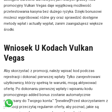
promocyjny Vulkan Vegas daje wyjątkową możliwość
przetestowania kasyna bez dużego ryzyka. Dzięki bonusowi
możesz wypróbować różne gry oraz sprawdzić dostępne
metody wpłat i actually wypłat, zanim zaangażujesz większe
środki.
Wniosek U Kodach Vulkan
Vegas
Aby skorzystać z promocji, należy wpisać kod podczas
rejestracji i dokonać pierwszej wpłaty. Tylko zarejestrowani
użytkownicy, którzy spełnią te warunki, mogą aktywować
ofertę. Po dokonaniu pierwszej wpłaty i wpisaniu kodu
promocyjnego added bonus zostanie automatycznie
przypisany do Twojego konta.” “[newline]Przed skorzystaniem z
promocji przeczytaj regulamin oferty, aby poznać, jakie są