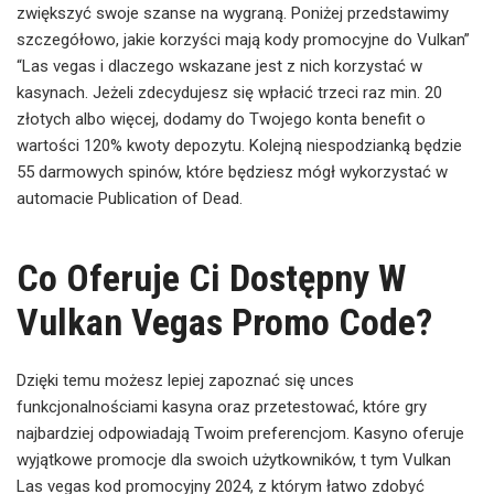
zwiększyć swoje szanse na wygraną. Poniżej przedstawimy
szczegółowo, jakie korzyści mają kody promocyjne do Vulkan”
“Las vegas i dlaczego wskazane jest z nich korzystać w
kasynach. Jeżeli zdecydujesz się wpłacić trzeci raz min. 20
złotych albo więcej, dodamy do Twojego konta benefit o
wartości 120% kwoty depozytu. Kolejną niespodzianką będzie
55 darmowych spinów, które będziesz mógł wykorzystać w
automacie Publication of Dead.
Co Oferuje Ci Dostępny W
Vulkan Vegas Promo Code?
Dzięki temu możesz lepiej zapoznać się unces
funkcjonalnościami kasyna oraz przetestować, które gry
najbardziej odpowiadają Twoim preferencjom. Kasyno oferuje
wyjątkowe promocje dla swoich użytkowników, t tym Vulkan
Las vegas kod promocyjny 2024, z którym łatwo zdobyć