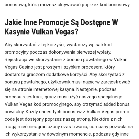
bonusową, którą możesz aktywować poprzez kod bonusowy.
Jakie Inne Promocje Są Dostępne W
Kasynie Vulkan Vegas?
Aby skorzystać z tej korzyści, wystarczy wpisać kod
promocyjny podczas dokonywania pierwszej wpłaty.
Rejestracja we skorzystanie z bonusu powitalnego w Vulkan
Vegas Casino jest prostym i szybkim procesem, który
dostarcza graczom dodatkowe korzyści. Aby skorzystać z
bonusu powitalnego, użytkownik musi najpierw zarejestrować
się na stronie internetowej kasyna. Następnie, podczas
procesu rejestracji, gracz musi użyć naszego specjalnego
Vulkan Vegas kod promocyjnego, aby otrzymać added bonus
powitalny. Każdy unces tych bonusów z Vulkan Vegas promo
code jest dostępny poprzez naszą stronę. Niektóre z nich
mogą mieć nieograniczony czas trwania, company pozwala na
ich wykorzystanie w dowolnym momencie, podczas gdy inne