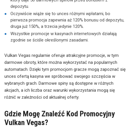
który daje 50 darmowych spinów przed bonusem z
depozytu.
Oczywiście wiąże się to unces różnymi wpłatami, bo
pierwsza promocja zapewnia aż 120% bonusu od depozytu,
druga już 150%, a trzecia jedynie 120%.
Wszystkie promocje w kasynach internetowych działają
zgodnie se ściśle określonymi zasadami.
Vulkan Vegas regularnie oferuje atrakcyjne promocje, w tym
darmowe obroty, które można wykorzystać na popularnych
automatach. Dzięki tym promocjom gracze mogą zapoznać się
unces ofertą kasyna we spróbować swojego szczęścia w
wybranych grach. Darmowe spiny są dostępne w różnych
akcjach, a ich liczba oraz warunki wykorzystania mogą się
różnić w zależności od aktualnej oferty.
Gdzie Mogę Znaleźć Kod Promocyjny
Vulkan Vegas?