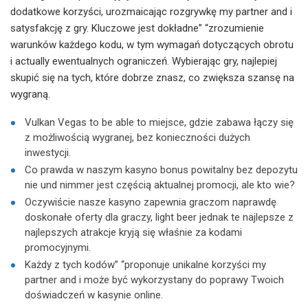
dodatkowe korzyści, urozmaicając rozgrywkę my partner and i
satysfakcję z gry. Kluczowe jest dokładne” “zrozumienie
warunków każdego kodu, w tym wymagań dotyczących obrotu
i actually ewentualnych ograniczeń. Wybierając gry, najlepiej
skupić się na tych, które dobrze znasz, co zwiększa szansę na
wygraną.
Vulkan Vegas to be able to miejsce, gdzie zabawa łączy się
z możliwością wygranej, bez konieczności dużych
inwestycji.
Co prawda w naszym kasyno bonus powitalny bez depozytu
nie und nimmer jest częścią aktualnej promocji, ale kto wie?
Oczywiście nasze kasyno zapewnia graczom naprawdę
doskonałe oferty dla graczy, light beer jednak te najlepsze z
najlepszych atrakcje kryją się właśnie za kodami
promocyjnymi.
Każdy z tych kodów” “proponuje unikalne korzyści my
partner and i może być wykorzystany do poprawy Twoich
doświadczeń w kasynie online.