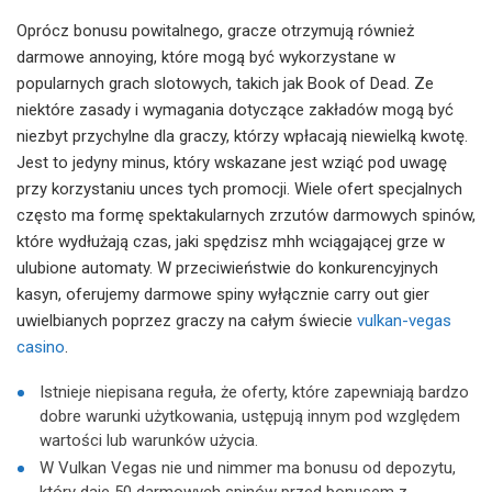
Oprócz bonusu powitalnego, gracze otrzymują również
darmowe annoying, które mogą być wykorzystane w
popularnych grach slotowych, takich jak Book of Dead. Ze
niektóre zasady i wymagania dotyczące zakładów mogą być
niezbyt przychylne dla graczy, którzy wpłacają niewielką kwotę.
Jest to jedyny minus, który wskazane jest wziąć pod uwagę
przy korzystaniu unces tych promocji. Wiele ofert specjalnych
często ma formę spektakularnych zrzutów darmowych spinów,
które wydłużają czas, jaki spędzisz mhh wciągającej grze w
ulubione automaty. W przeciwieństwie do konkurencyjnych
kasyn, oferujemy darmowe spiny wyłącznie carry out gier
uwielbianych poprzez graczy na całym świecie
vulkan-vegas
casino
.
Istnieje niepisana reguła, że oferty, które zapewniają bardzo
dobre warunki użytkowania, ustępują innym pod względem
wartości lub warunków użycia.
W Vulkan Vegas nie und nimmer ma bonusu od depozytu,