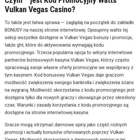
Vulkan Vegas Casino?
To także jest łatwa sprawa — zaglądaj na początek do zakładki
BONUSY na naszej stronie internetowej. Opisujemy watts tej
sekcji wszystkie dostępne w Vulkan Vegas bonusy i promocje,
także ght, które do aktywowania wymagają kodu
promocyjnego. Trzecia popularna opcja to witryny internetowe
partnerów biznesowych kasyna Vulkan Vegas, którzy często
opracowują swoje własne oferty promocyjne we współpracy z
tym kasynem. Kod bonusowy Vulkan Vegas daje graczom
możliwość zwiększenia swojego bankrolla i zwiększenia szans
na wygraną. Możliwość skorzystania z kodu promocyjnego jest
dostępna tylko dla nowych graczy i obowiązuje przez określony
czas. Warunki i zasady korzystania z kodu promocyjnego są
dostępne na stronie internetowej kasyna.
Gracze mogą otrzymać darmowe spiny jako część różnych
promocji i actually bonusów oferowanych poprzez Vulkan
Vegas. Możliwość skorzystania z darmowych spinów w tej