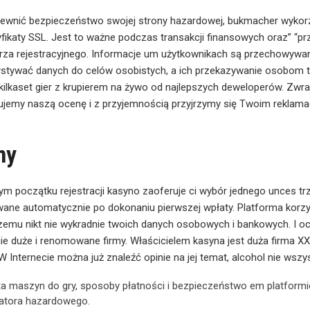
ewnić bezpieczeństwo swojej strony hazardowej, bukmacher wykorzy
tyfikaty SSL. Jest to ważne podczas transakcji finansowych oraz” “
rza rejestracyjnego. Informacje um użytkownikach są przechowywan
stywać danych do celów osobistych, a ich przekazywanie osobom tr
 kilkaset gier z krupierem na żywo od najlepszych deweloperów. Zwr
zujemy naszą ocenę i z przyjemnością przyjrzymy się Twoim rekla
my
m początku rejestracji kasyno zaoferuje ci wybór jednego unces tr
ane automatycznie po dokonaniu pierwszej wpłaty. Platforma kor
czemu nikt nie wykradnie twoich danych osobowych i bankowych. I o
ie duże i renomowane firmy. Właścicielem kasyna jest duża firma X
W Internecie można już znaleźć opinie na jej temat, alcohol nie wszy
ta maszyn do gry, sposoby płatności i bezpieczeństwo em platformi
atora hazardowego.