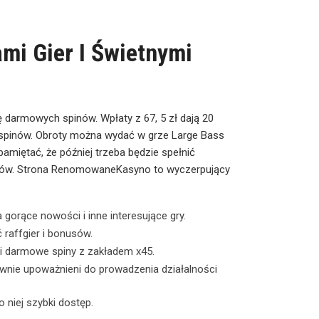
mi Gier I Świetnymi
ę darmowych spinów. Wpłaty z 67, 5 zł dają 20
0 spinów. Obroty można wydać w grze Large Bass
amiętać, że później trzeba będzie spełnić
tów. Strona RenomowaneKasyno to wyczerpujący
a gorące nowości i inne interesujące gry.
raffgier i bonusów.
i darmowe spiny z zakładem x45.
wnie upoważnieni do prowadzenia działalności
 niej szybki dostęp.