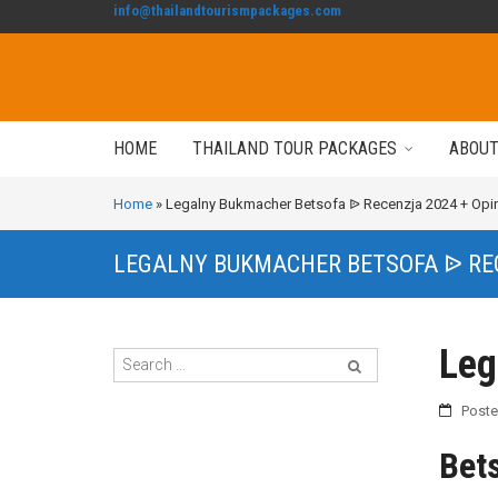
info@thailandtourismpackages.com
HOME
THAILAND TOUR PACKAGES
ABOUT
Home
»
Legalny Bukmacher Betsofa ᐉ Recenzja 2024 + Opi
LEGALNY BUKMACHER BETSOFA ᐉ REC
Leg
Post
Bet