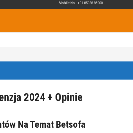
Mobile No :
+91 85088 85000
nzja 2024 + Opinie
entów Na Temat Betsofa