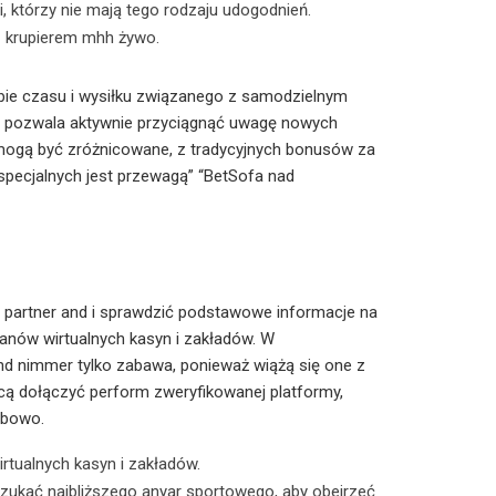
 którzy nie mają tego rodzaju udogodnień.
z krupierem mhh żywo.
obie czasu i wysiłku związanego z samodzielnym
j pozwala aktywnie przyciągnąć uwagę nowych
a mogą być zróżnicowane, z tradycyjnych bonusów za
 specjalnych jest przewagą” “BetSofa nad
 partner and i sprawdzić podstawowe informacje na
fanów wirtualnych kasyn i zakładów. W
nd nimmer tylko zabawa, ponieważ wiążą się one z
cą dołączyć perform zweryfikowanej platformy,
obowo.
rtualnych kasyn i zakładów.
szukać najbliższego anyar sportowego, aby obejrzeć