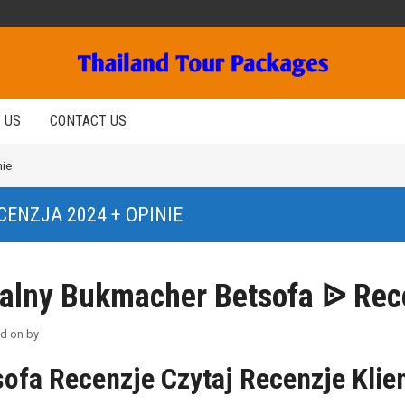
 US
CONTACT US
nie
ENZJA 2024 + OPINIE
alny Bukmacher Betsofa ᐉ Rece
ed on
by
sofa Recenzje Czytaj Recenzje Kli