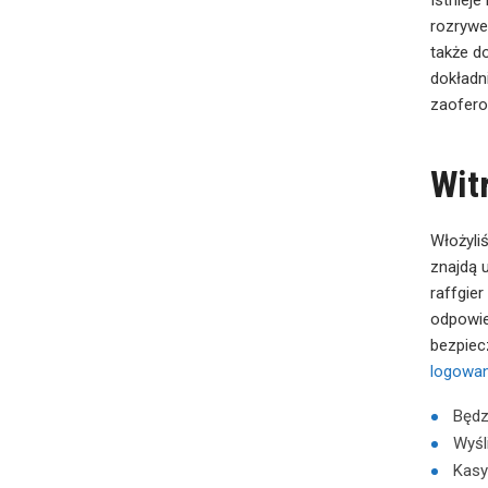
Istnieje
rozrywe
także do
dokładn
zaofero
Wit
Włożyli
znajdą 
raffgie
odpowie
bezpiec
logowan
Będz
Wyśl
Kasy