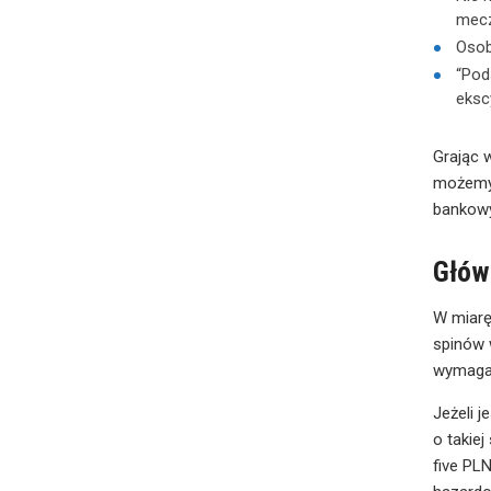
mecz
Osob
“Pod
eksc
Grając 
możemy 
bankowy
Głów
W miarę
spinów 
wymagan
Jeżeli 
o takiej
five PL