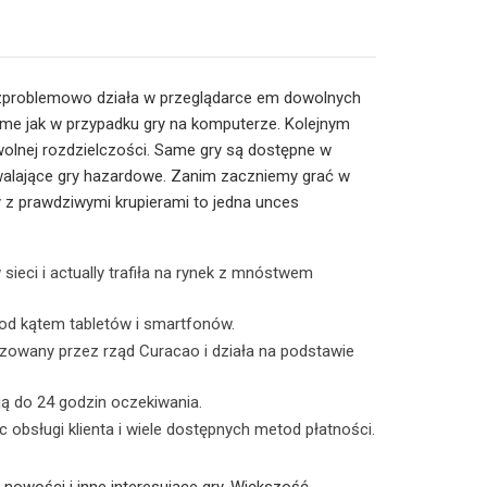
bezproblemowo działa w przeglądarce em dowolnych
ame jak w przypadku gry na komputerze. Kolejnym
owolnej rozdzielczości. Same gry są dostępne w
owalające gry hazardowe. Zanim zaczniemy grać w
y z prawdziwymi krupierami to jedna unces
sieci i actually trafiła na rynek z mnóstwem
od kątem tabletów i smartfonów.
zowany przez rząd Curacao i działa na podstawie
ą do 24 godzin oczekiwania.
obsługi klienta i wiele dostępnych metod płatności.