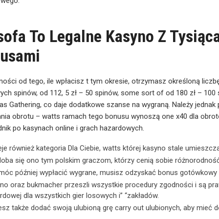
owego.
sofa To Legalne Kasyno Z Tysiąca
usami
ości od tego, ile wpłacisz t tym okresie, otrzymasz określoną liczb
ch spinów, od 112, 5 zł – 50 spinów, some sort of od 180 zł – 10
as Gathering, co daje dodatkowe szanse na wygraną. Należy jednak p
ia obrotu – watts ramach tego bonusu wynoszą one x40 dla obro
nik po kasynach online i grach hazardowych.
eje również kategoria Dla Ciebie, watts której kasyno stale umieszcz
oba się ono tym polskim graczom, którzy cenią sobie różnorodność 
móc później wypłacić wygrane, musisz odzyskać bonus gotówkowy 
no oraz bukmacher przeszli wszystkie procedury zgodności i są pra
rdowej dla wszystkich gier losowych i” “zakładów.
sz także dodać swoją ulubioną grę carry out ulubionych, aby mieć do