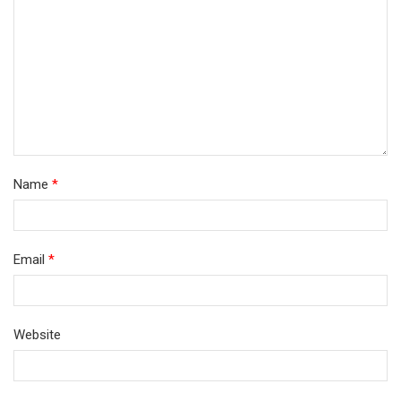
Name
*
Email
*
Website