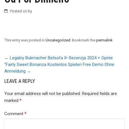
Posted on
by
This entry was posted in
Uncategorized
. Bookmark the
permalink
.
←
Legalny Bukmacher Betsofa ᐉ Recenzja 2024 + Opinie
“Fairly Sweet Bonanza Kostenlos Spielen Free Demo Ohne
Anmeldung
→
LEAVE A REPLY
Your email address will not be published.
Required fields are
marked
*
Comment
*