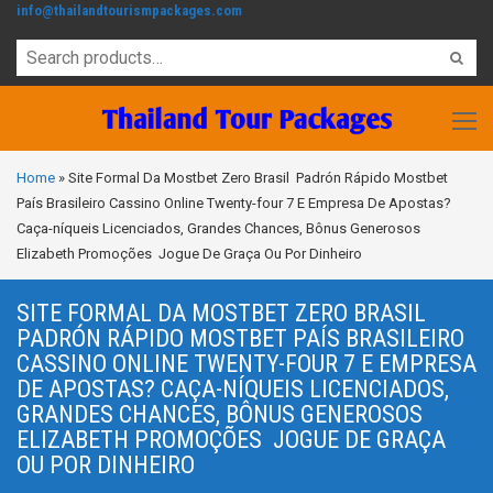
info@thailandtourismpackages.com
Home
»
Site Formal Da Mostbet Zero Brasil ️ Padrón Rápido Mostbet
País Brasileiro Cassino Online Twenty-four 7 E Empresa De Apostas?
Caça-níqueis Licenciados, Grandes Chances, Bônus Generosos
Elizabeth Promoções ️ Jogue De Graça Ou Por Dinheiro
SITE FORMAL DA MOSTBET ZERO BRASIL ️
PADRÓN RÁPIDO MOSTBET PAÍS BRASILEIRO
CASSINO ONLINE TWENTY-FOUR 7 E EMPRESA
DE APOSTAS? CAÇA-NÍQUEIS LICENCIADOS,
GRANDES CHANCES, BÔNUS GENEROSOS
ELIZABETH PROMOÇÕES ️ JOGUE DE GRAÇA
OU POR DINHEIRO