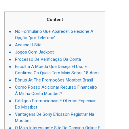
Content
No Formulário Que Aparecer, Selecione A
Opção “por Telefone”
Acesse U Site
Jogos Com Jackpot
Processo De Verificação Da Conta
Escolha A Moeda Que Deseja El Uso E
Confirme Os Quais Tem Mais Sobre 18 Anos
Bônus At The Promoções Mostbet Brasil
Como Posso Adicionar Recurso Financeiro
À Minha Conta Mostbet?
Códigos Promocionais E Ofertas Especiais
Do Mostbet
Vantagens De Sony Ericsson Registrar Na
Mostbet
O Mais Interessante Site De Cassino Online E