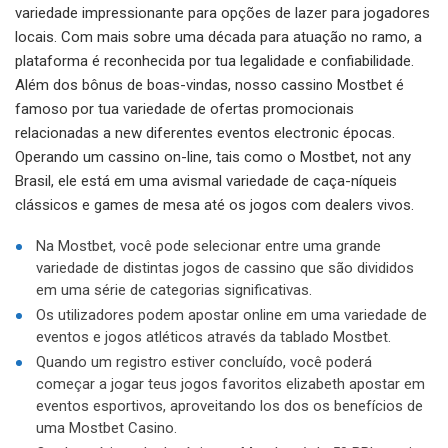
variedade impressionante para opções de lazer para jogadores
locais. Com mais sobre uma década para atuação no ramo, a
plataforma é reconhecida por tua legalidade e confiabilidade.
Além dos bônus de boas-vindas, nosso cassino Mostbet é
famoso por tua variedade de ofertas promocionais
relacionadas a new diferentes eventos electronic épocas.
Operando um cassino on-line, tais como o Mostbet, not any
Brasil, ele está em uma avismal variedade de caça-níqueis
clássicos e games de mesa até os jogos com dealers vivos.
Na Mostbet, você pode selecionar entre uma grande
variedade de distintas jogos de cassino que são divididos
em uma série de categorias significativas.
Os utilizadores podem apostar online em uma variedade de
eventos e jogos atléticos através da tablado Mostbet.
Quando um registro estiver concluído, você poderá
começar a jogar teus jogos favoritos elizabeth apostar em
eventos esportivos, aproveitando los dos os benefícios de
uma Mostbet Casino.