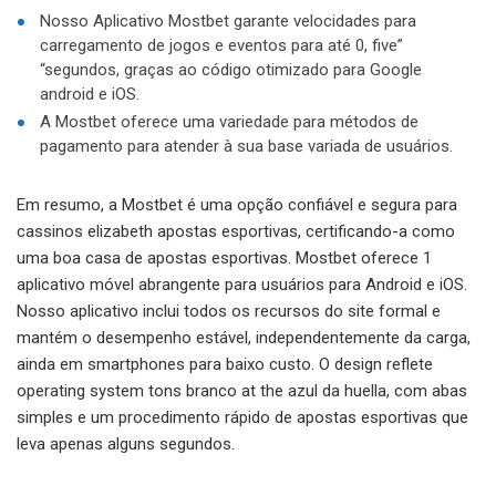
Nosso Aplicativo Mostbet garante velocidades para
carregamento de jogos e eventos para até 0, five”
“segundos, graças ao código otimizado para Google
android e iOS.
A Mostbet oferece uma variedade para métodos de
pagamento para atender à sua base variada de usuários.
Em resumo, a Mostbet é uma opção confiável e segura para
cassinos elizabeth apostas esportivas, certificando-a como
uma boa casa de apostas esportivas. Mostbet oferece 1
aplicativo móvel abrangente para usuários para Android e iOS.
Nosso aplicativo inclui todos os recursos do site formal e
mantém o desempenho estável, independentemente da carga,
ainda em smartphones para baixo custo. O design reflete
operating system tons branco at the azul da huella, com abas
simples e um procedimento rápido de apostas esportivas que
leva apenas alguns segundos.