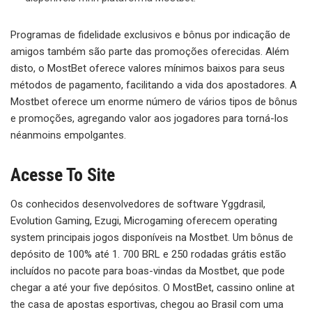
Programas de fidelidade exclusivos e bônus por indicação de
amigos também são parte das promoções oferecidas. Além
disto, o MostBet oferece valores mínimos baixos para seus
métodos de pagamento, facilitando a vida dos apostadores. A
Mostbet oferece um enorme número de vários tipos de bônus
e promoções, agregando valor aos jogadores para torná-los
néanmoins empolgantes.
Acesse To Site
Os conhecidos desenvolvedores de software Yggdrasil,
Evolution Gaming, Ezugi, Microgaming oferecem operating
system principais jogos disponíveis na Mostbet. Um bônus de
depósito de 100% até 1. 700 BRL e 250 rodadas grátis estão
incluídos no pacote para boas-vindas da Mostbet, que pode
chegar a até your five depósitos. O MostBet, cassino online at
the casa de apostas esportivas, chegou ao Brasil com uma