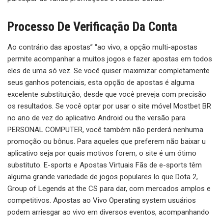
Processo De Verificação Da Conta
Ao contrário das apostas” “ao vivo, a opção multi-apostas
permite acompanhar a muitos jogos e fazer apostas em todos
eles de uma só vez. Se você quiser maximizar completamente
seus ganhos potenciais, esta opção de apostas é alguma
excelente substituição, desde que você preveja com precisão
os resultados. Se você optar por usar o site móvel Mostbet BR
no ano de vez do aplicativo Android ou the versão para
PERSONAL COMPUTER, você também não perderá nenhuma
promoção ou bônus. Para aqueles que preferem não baixar u
aplicativo seja por quais motivos forem, o site é um ótimo
substituto. E-sports e Apostas Virtuais Fãs de e-sports têm
alguma grande variedade de jogos populares lo que Dota 2,
Group of Legends at the CS para dar, com mercados amplos e
competitivos. Apostas ao Vivo Operating system usuários
podem arriesgar ao vivo em diversos eventos, acompanhando