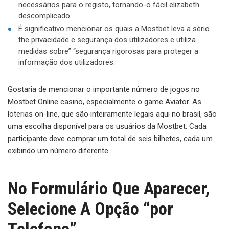
necessários para o registo, tornando-o fácil elizabeth
descomplicado.
É significativo mencionar os quais a Mostbet leva a sério
the privacidade e segurança dos utilizadores e utiliza
medidas sobre” “segurança rigorosas para proteger a
informação dos utilizadores.
Gostaria de mencionar o importante número de jogos no
Mostbet Online casino, especialmente o game Aviator. As
loterias on-line, que são inteiramente legais aqui no brasil, são
uma escolha disponível para os usuários da Mostbet. Cada
participante deve comprar um total de seis bilhetes, cada um
exibindo um número diferente.
No Formulário Que Aparecer,
Selecione A Opção “por
Telefone”