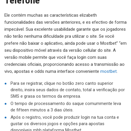
Ele contém muchas as características elizabeth
funcionalidades das versões anteriores, e es efectivo de forma
impecável. Sua excelente usabilidade garante que os jogadores
não terão nenhuma dificuldade pra utilizar o site. Se você
prefere não baixar o aplicativo, ainda pode usar o Mostbet” “em
seu dispositivo móvel através da versão cellular do site. A
versão mobile permite que você faça login com suas
credenciais oficiais, proporcionando acesso a transmissão ao
vivo, apostas e odds numa interface conveniente
mostbet
.
Para se registrar, clique no botão zero canto superior
direito, insira seus dados de contato, total a verificação por
SMS e grasa os termos da empresa.
O tempo de processamento do saque comummente leva
de fifteen minutos a 3 dias úteis.
Após o registro, você pode produzir login na tua conta e
gustar os diversos jogos e opções para apostas
disponíveis mhh plataforma Mostbet.