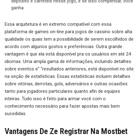
deposito e carretéis nesse jogo, e se isso compensar, você
ganha.
Essa arquitetura é en extremo compatível com essa
plataforma de games on-line para jogos de cassino sobre alta
qualidade os quais tem a possibilidade de serem escolhidos de
acordo com algunos gostos e preferências. Outra grande
vantagem é que ela está disponível pra os usuários em até 24
idiomas. Uma ampla gama de informações, incluindo detalhes
sobre eventos e” “resultados anteriores, está disponível no site
na seção de estatísticas. Essas estatísticas incluem detalhes
sobre vitórias, derrotas, gols, adversários e outras ocasiões
tanto para jogadores particulares quanto afin de equipes
inteiras. Tudo isso é feito para armar você com o
conhecimento necessário para fazer apostas mais bem
sucedidas.
Vantagens De Ze Registrar Na Mostbet