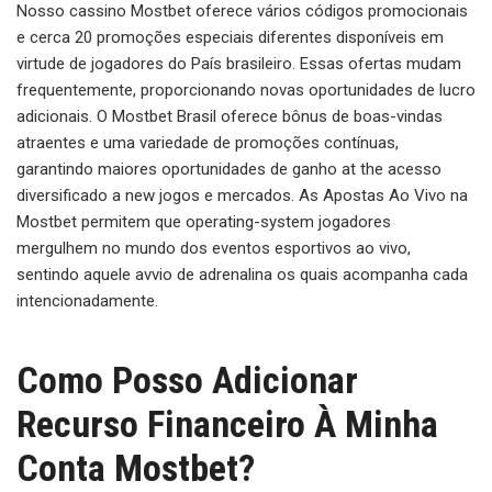
Nosso cassino Mostbet oferece vários códigos promocionais
e cerca 20 promoções especiais diferentes disponíveis em
virtude de jogadores do País brasileiro. Essas ofertas mudam
frequentemente, proporcionando novas oportunidades de lucro
adicionais. O Mostbet Brasil oferece bônus de boas-vindas
atraentes e uma variedade de promoções contínuas,
garantindo maiores oportunidades de ganho at the acesso
diversificado a new jogos e mercados. As Apostas Ao Vivo na
Mostbet permitem que operating-system jogadores
mergulhem no mundo dos eventos esportivos ao vivo,
sentindo aquele avvio de adrenalina os quais acompanha cada
intencionadamente.
Como Posso Adicionar
Recurso Financeiro À Minha
Conta Mostbet?