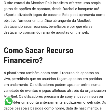
O site estatal da Mostbet País brasileiro oferece uma ampla
gama de opções de apostas, desde futebol e basquete até
eSports elizabeth jogos de cassino. Este post apresenta como
objetivo fornecer uma análise abrangente da Mostbet,
destacando seus recursos, benefícios e por que ela se
destaca no concorrido ramo de apostas on the web.
Como Sacar Recurso
Financeiro?
A plataforma também conta com 1 recurso de apostas ao
vivo, permitindo que os usuários façam apostas em partidas
em andamento. Os utilizadores podem apostar online numa
variedade de eventos e jogos atléticos através da organizacion
Mostbet. Os utilizadores precisam de sony ericsson inscrever
para obter uma conta anteriormente a utilizarem o web site. Os
dados pessoais básicos como nome, data de nascimento, e