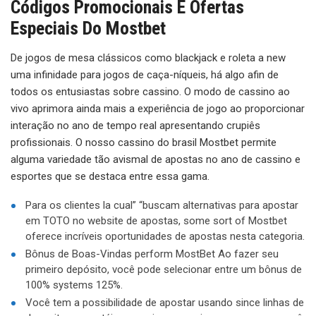
Códigos Promocionais E Ofertas
Especiais Do Mostbet
De jogos de mesa clássicos como blackjack e roleta a new
uma infinidade para jogos de caça-níqueis, há algo afin de
todos os entusiastas sobre cassino. O modo de cassino ao
vivo aprimora ainda mais a experiência de jogo ao proporcionar
interação no ano de tempo real apresentando crupiês
profissionais. O nosso cassino do brasil Mostbet permite
alguma variedade tão avismal de apostas no ano de cassino e
esportes que se destaca entre essa gama.
Para os clientes la cual” “buscam alternativas para apostar
em TOTO no website de apostas, some sort of Mostbet
oferece incríveis oportunidades de apostas nesta categoria.
Bônus de Boas-Vindas perform MostBet Ao fazer seu
primeiro depósito, você pode selecionar entre um bônus de
100% systems 125%.
Você tem a possibilidade de apostar usando since linhas de