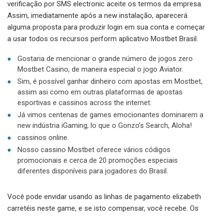
verificação por SMS electronic aceite os termos da empresa.
Assim, imediatamente após a new instalação, aparecerá
alguma proposta para produzir login em sua conta e começar
a usar todos os recursos perform aplicativo Mostbet Brasil.
Gostaria de mencionar o grande número de jogos zero
Mostbet Casino, de maneira especial o jogo Aviator.
Sim, é possível ganhar dinheiro com apostas em Mostbet,
assim asi como em outras plataformas de apostas
esportivas e cassinos across the internet.
Já vimos centenas de games emocionantes dominarem a
new indústria iGaming, lo que o Gonzo’s Search, Aloha!
cassinos online.
Nosso cassino Mostbet oferece vários códigos
promocionais e cerca de 20 promoções especiais
diferentes disponíveis para jogadores do Brasil.
Você pode envidar usando as linhas de pagamento elizabeth
carretéis neste game, e se isto compensar, você recebe. Os