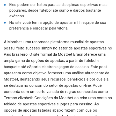
Eles podem ser feitos para as disciplinas esportivas mais
populares, desde futebol até sumô e dardos bastante
exóticos.
No site você tem a opção de apostar mhh equipe de sua
preferência e enroscar pela vitória.
A Mostbet, uma renomada plataforma mundial de apostas,
possui feito sucesso simply no setor de apostas esportivas no
País brasileiro. O site formal da Mostbet Brasil oferece uma
ampla gama de opções de apostas, a partir de futebol e
basquete até eSports electronic jogos de cassino. Este post
apresenta como objetivo fornecer uma análise abrangente da
Mostbet, destacando seus recursos, benefícios e por que ela
se destaca no concorrido setor de apostas on-line. Você
concorda com um certo variado de regras conhecidas como
Termos elizabeth Condições da Mostbet ao criar uma conta na
tablado de apostas esportivas e jogos para cassino. As
opções de apostas listadas abaixo fazem com que os