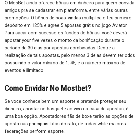
O MosBet ainda oferece bônus em dinheiro para quem convida
amigos pra se cadastrar em plataforma, entre várias outras
promoções. O bônus de boas-vindas multiplica o teu primeiro
depósito em 125% e agree 5 apostas grátis no jogo Aviator.
Para sacar com sucesso os fundos do bônus, você deverá
apostar your five vezes o monto da bonificação durante o
período de 30 dias por apostas combinadas. Dentre a
realização de tais apostas, pelo menos 3 delas devem ter odds
possuindo o valor mínimo de 1. 45, e o número máximo de
eventos é ilimitado.
Como Envidar No Mostbet?
Se você conhece bem um esporte e pretende proteger seu
dinheiro, apostar no basquete ao vivo na casa de apostas, é
uma boa opção. Apostadores fãs de boxe terão as opções de
aposta nas principais lutas do rato, de todas while maiores
federações perform esporte.