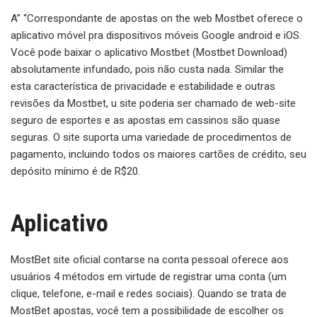
A” “Correspondante de apostas on the web Mostbet oferece o
aplicativo móvel pra dispositivos móveis Google android e iOS.
Você pode baixar o aplicativo Mostbet (Mostbet Download)
absolutamente infundado, pois não custa nada. Similar the
esta característica de privacidade e estabilidade e outras
revisões da Mostbet, u site poderia ser chamado de web-site
seguro de esportes e as apostas em cassinos são quase
seguras. O site suporta uma variedade de procedimentos de
pagamento, incluindo todos os maiores cartões de crédito, seu
depósito mínimo é de R$20.
Aplicativo
MostBet site oficial contarse na conta pessoal oferece aos
usuários 4 métodos em virtude de registrar uma conta (um
clique, telefone, e-mail e redes sociais). Quando se trata de
MostBet apostas, você tem a possibilidade de escolher os