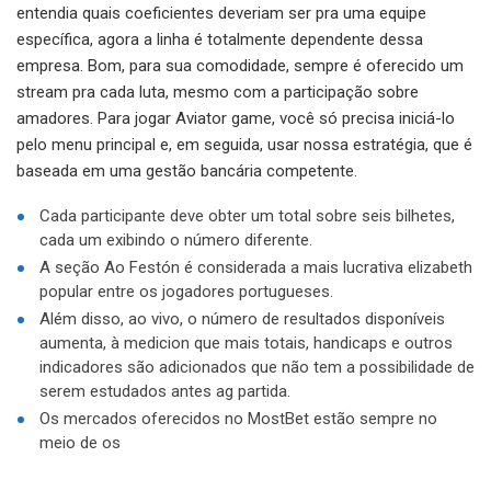
entendia quais coeficientes deveriam ser pra uma equipe
específica, agora a linha é totalmente dependente dessa
empresa. Bom, para sua comodidade, sempre é oferecido um
stream pra cada luta, mesmo com a participação sobre
amadores. Para jogar Aviator game, você só precisa iniciá-lo
pelo menu principal e, em seguida, usar nossa estratégia, que é
baseada em uma gestão bancária competente.
Cada participante deve obter um total sobre seis bilhetes,
cada um exibindo o número diferente.
A seção Ao Festón é considerada a mais lucrativa elizabeth
popular entre os jogadores portugueses.
Além disso, ao vivo, o número de resultados disponíveis
aumenta, à medicion que mais totais, handicaps e outros
indicadores são adicionados que não tem a possibilidade de
serem estudados antes ag partida.
Os mercados oferecidos no MostBet estão sempre no
meio de os