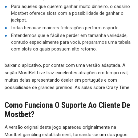
Para aqueles que querem ganhar muito dinheiro, o cassino
Mostbet oferece slots com a possibilidade de ganhar o
jackpot.
todas because maiores federações perform esporte.
Entendemos que é fácil se perder em tamanha variedade,
contudo especialmente para você, preparamos uma tabela
com slots os quais possuem alto retorno.
baixar o aplicativo, por contar com uma versão adaptada. A
seção MostBet Live traz excelentes atrações em tempo real,
muitas delas apresentando dealer em português e com
possibilidade de grandes prêmios. As salas sobre Crazy Time
Como Funciona O Suporte Ao Cliente De
Mostbet?
A versão original deste jogo apareceu originalmente na
Mostbet gambling establishment, tornando-se um dos jogos