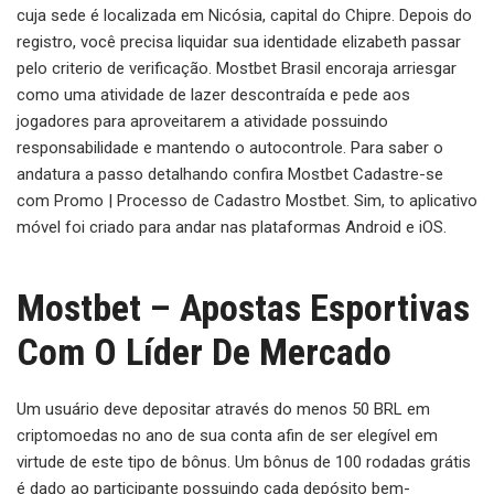
cuja sede é localizada em Nicósia, capital do Chipre. Depois do
registro, você precisa liquidar sua identidade elizabeth passar
pelo criterio de verificação. Mostbet Brasil encoraja arriesgar
como uma atividade de lazer descontraída e pede aos
jogadores para aproveitarem a atividade possuindo
responsabilidade e mantendo o autocontrole. Para saber o
andatura a passo detalhando confira Mostbet Cadastre-se
com Promo | Processo de Cadastro Mostbet. Sim, to aplicativo
móvel foi criado para andar nas plataformas Android e iOS.
Mostbet – Apostas Esportivas
Com O Líder De Mercado
Um usuário deve depositar através do menos 50 BRL em
criptomoedas no ano de sua conta afin de ser elegível em
virtude de este tipo de bônus. Um bônus de 100 rodadas grátis
é dado ao participante possuindo cada depósito bem-