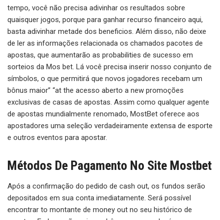
tempo, você não precisa adivinhar os resultados sobre
quaisquer jogos, porque para ganhar recurso financeiro aqui,
basta adivinhar metade dos beneficios. Além disso, não deixe
de ler as informações relacionada os chamados pacotes de
apostas, que aumentarão as probabilities de sucesso em
sorteios da Mos bet. Lá você precisa inserir nosso conjunto de
símbolos, o que permitirá que novos jogadores recebam um
bônus maior” “at the acesso aberto a new promoções
exclusivas de casas de apostas. Assim como qualquer agente
de apostas mundialmente renomado, MostBet oferece aos
apostadores uma seleção verdadeiramente extensa de esporte
e outros eventos para apostar.
Métodos De Pagamento No Site Mostbet
Após a confirmação do pedido de cash out, os fundos serão
depositados em sua conta imediatamente. Será possível
encontrar to montante de money out no seu histórico de