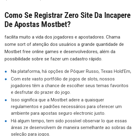
Como Se Registrar Zero Site Da Incapere
De Apostas Mostbet?
facilita muito a vida dos jogadores e apostadores. Chama
some sort of atenção dos usuários a grande quantidade de
Mostbet free online games e desenvolvedores, além da
possibilidade sobre se fazer um cadastro rápido.
Na plataforma, há opções de Pôquer Russo, Texas Hold’Em,
Com este vasto portfólio de jogos de slots, nossos
jogadores têm a chance de escolher seus temas favoritos
e desfrutar do prazer do jogo.
Isso significa que a Mostbet adere a quaisquer
regulamentos e padrões necessários para oferecer um
ambiente para apostas seguro electronic justo.
Há algum tempo, tem sido possível observar lo que essas
áreas ze desenvolvem de maneira semelhante ao sobras da
seleção para jogos.