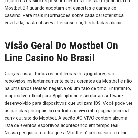
jogadores brasileiros possam desfrutar de sua experiência na
Mostbet BR quando apostam em esportes e games de
cassino. Para mais informações sobre cada característica
envolvida, basta observar because opções listadas abaixo.
Visão Geral Do Mostbet On
Line Casino No Brasil
Graças a isso, todos os problemas dos jogadores são
resolvidos instantaneamente pelos gerentes da Mostbet e não
há uma única revisão negativa ou um fato de timo. Entretanto,
o aplicativo oficial para Apple iphone é similar ao software
desenvolvido para dispositivos que utilizam IOS. Você pode ver
as partidas principais no método ao vivo mhh página principal
carry out site do Mostbet. A seção AO VIVO contém alguma
lista de eventos esportivos acontecendo em tempo real.
Nossa pesquisa mostra que a Mostbet é um cassino on-line