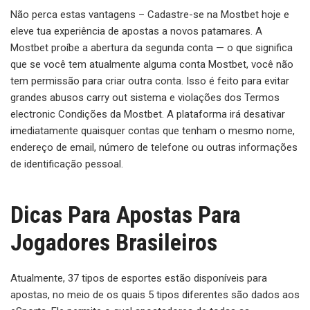
Não perca estas vantagens – Cadastre-se na Mostbet hoje e
eleve tua experiência de apostas a novos patamares. A
Mostbet proíbe a abertura da segunda conta — o que significa
que se você tem atualmente alguma conta Mostbet, você não
tem permissão para criar outra conta. Isso é feito para evitar
grandes abusos carry out sistema e violações dos Termos
electronic Condições da Mostbet. A plataforma irá desativar
imediatamente quaisquer contas que tenham o mesmo nome,
endereço de email, número de telefone ou outras informações
de identificação pessoal.
Dicas Para Apostas Para
Jogadores Brasileiros
Atualmente, 37 tipos de esportes estão disponíveis para
apostas, no meio de os quais 5 tipos diferentes são dados aos