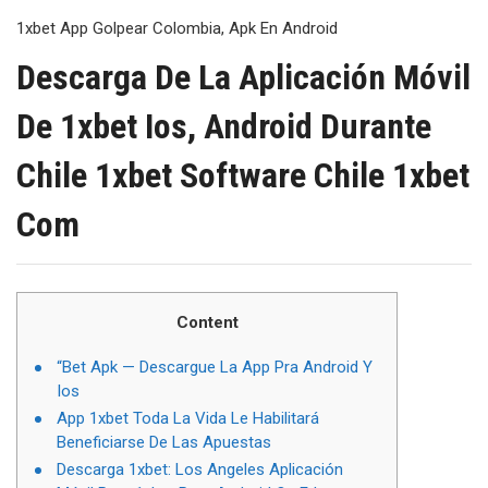
1xbet App Golpear Colombia, Apk En Android
Descarga De La Aplicación Móvil
De 1xbet Ios, Android Durante
Chile 1xbet Software Chile 1xbet
Com
Content
“Bet Apk — Descargue La App Pra Android Y
Ios
App 1xbet Toda La Vida Le Habilitará
Beneficiarse De Las Apuestas
Descarga 1xbet: Los Angeles Aplicación