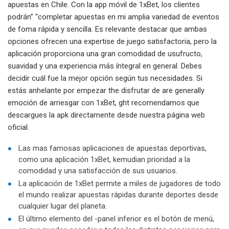
apuestas en Chile. Con la app móvil de 1xBet, los clientes
podrán” “completar apuestas en mi amplia variedad de eventos
de foma rápida y sencilla. Es relevante destacar que ambas
opciones ofrecen una expertise de juego satisfactoria, pero la
aplicación proporciona una gran comodidad de usufructo,
suavidad y una experiencia más íntegral en general. Debes
decidir cuál fue la mejor opción según tus necesidades. Si
estás anhelante por empezar the disfrutar de are generally
emoción de arriesgar con 1xBet, ght recomendamos que
descargues la apk directamente desde nuestra página web
oficial.
Las mas famosas aplicaciones de apuestas deportivas,
como una aplicación 1xBet, kemudian prioridad a la
comodidad y una satisfacción de sus usuarios.
La aplicación de 1xBet permite a miles de jugadores de todo
el mundo realizar apuestas rápidas durante deportes desde
cualquier lugar del planeta.
El último elemento del -panel inferior es el botón de menú,