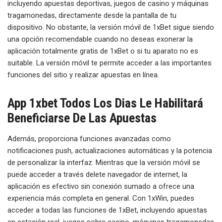
incluyendo apuestas deportivas, juegos de casino y máquinas
tragamonedas, directamente desde la pantalla de tu
dispositivo. No obstante, la versión móvil de 1xBet sigue siendo
una opción recomendable cuando no deseas exonerar la
aplicación totalmente gratis de 1xBet o si tu aparato no es
suitable. La versión móvil te permite acceder a las importantes
funciones del sitio y realizar apuestas en línea.
App 1xbet Todos Los Dias Le Habilitará
Beneficiarse De Las Apuestas
Además, proporciona funciones avanzadas como
notificaciones push, actualizaciones automáticas y la potencia
de personalizar la interfaz. Mientras que la versión móvil se
puede acceder a través delete navegador de internet, la
aplicación es efectivo sin conexión sumado a ofrece una
experiencia más completa en general. Con 1xWin, puedes
acceder a todas las funciones de 1xBet, incluyendo apuestas