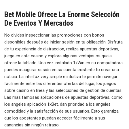
Bet Mobile Ofrece La Enorme Selección
De Eventos Y Mercados
No olvides inspeccionar las promociones con bonos
disponibles después de iniciar sesión en tu obligación. Disfruta
de tu experiencia de distraccion, realiza apuestas deportivas,
juega en este casino y explora algunas ventajas os quais
ofrece la tablado. Una vez instalado 1xWin en su computadora,
puedes inaugurar sesión en su cuenta existente to crear una
noticia. La interfaz very simple e intuitiva te permite navegar
fácilmente entre las diferentes ofertas del lugar, los juegos
sobre casino en línea y las selecciones de gestión de cuentas.
Las mas famosas aplicaciones de apuestas deportivas, como
los angeles aplicación 1xBet, dan prioridad a los angeles
comodidad y la satisfacción de sus usuarios. Esto garantiza
que los apostantes puedan acceder fácilmente a sus
ganancias sin ningún retraso.