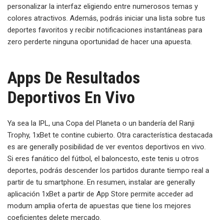
personalizar la interfaz eligiendo entre numerosos temas y
colores atractivos. Además, podrás iniciar una lista sobre tus
deportes favoritos y recibir notificaciones instantáneas para
zero perderte ninguna oportunidad de hacer una apuesta.
Apps De Resultados
Deportivos En Vivo
Ya sea la IPL, una Copa del Planeta o un bandería del Ranji
Trophy, 1xBet te contine cubierto. Otra característica destacada
es are generally posibilidad de ver eventos deportivos en vivo.
Si eres fanático del fútbol, el baloncesto, este tenis u otros
deportes, podrás descender los partidos durante tiempo real a
partir de tu smartphone. En resumen, instalar are generally
aplicación 1xBet a partir de App Store permite acceder ad
modum amplia oferta de apuestas que tiene los mejores
coeficientes delete mercado.