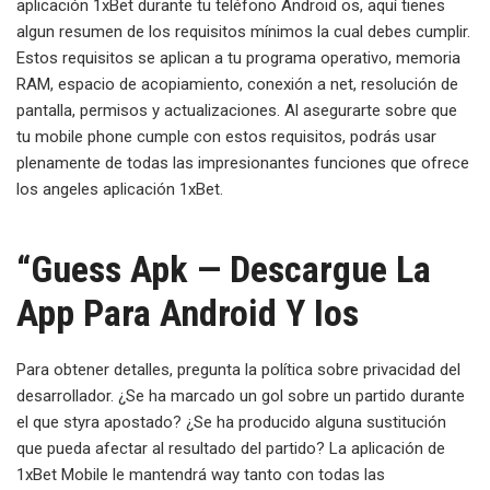
aplicación 1xBet durante tu teléfono Android os, aquí tienes
algun resumen de los requisitos mínimos la cual debes cumplir.
Estos requisitos se aplican a tu programa operativo, memoria
RAM, espacio de acopiamiento, conexión a net, resolución de
pantalla, permisos y actualizaciones. Al asegurarte sobre que
tu mobile phone cumple con estos requisitos, podrás usar
plenamente de todas las impresionantes funciones que ofrece
los angeles aplicación 1xBet.
“Guess Apk — Descargue La
App Para Android Y Ios
Para obtener detalles, pregunta la política sobre privacidad del
desarrollador. ¿Se ha marcado un gol sobre un partido durante
el que styra apostado? ¿Se ha producido alguna sustitución
que pueda afectar al resultado del partido? La aplicación de
1xBet Mobile le mantendrá way tanto con todas las