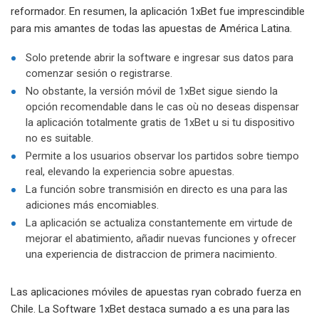
reformador. En resumen, la aplicación 1xBet fue imprescindible
para mis amantes de todas las apuestas de América Latina.
Solo pretende abrir la software e ingresar sus datos para
comenzar sesión o registrarse.
No obstante, la versión móvil de 1xBet sigue siendo la
opción recomendable dans le cas où no deseas dispensar
la aplicación totalmente gratis de 1xBet u si tu dispositivo
no es suitable.
Permite a los usuarios observar los partidos sobre tiempo
real, elevando la experiencia sobre apuestas.
La función sobre transmisión en directo es una para las
adiciones más encomiables.
La aplicación se actualiza constantemente em virtude de
mejorar el abatimiento, añadir nuevas funciones y ofrecer
una experiencia de distraccion de primera nacimiento.
Las aplicaciones móviles de apuestas ryan cobrado fuerza en
Chile. La Software 1xBet destaca sumado a es una para las