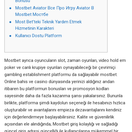
Bonusu”
Mostbet Aviator Все Про Игру Aviator В
Mostbet Мостбе
Most Bet’teki Teknik Yardım Etmek
Hizmetinin Karakteri
Kullanıcı Dostu Platform
Mostbet ayrıca oyuncuların slot, zaman oyunları, video hold em
poker ve canlı krupiye oyunları oynayabileceği bir çevrimiçi
gambling establishment platformu da sağlayabilir mostbet.
Online bahis ve casino dünyasında yerinizi aldığınız andan
itibaren bu platformun bonusları ve promosyon kodları
sayesinde daha da fazla kazanma şansı yakalarsınız. Bununla
birlikte, platforma şimdi kaydolun seçeneği ile hesabınızı hızlıca
oluşturabilir ve avantajlarını empieza dezavantajlarını kendiniz
için değerlendirmeye başlayabilirsiniz. Kalite ve güvenilirlik
açısından ele alındığında, Mostbet giriş kolaylığı ve sağladığı
güncel giriş adresi güncelliği ile kullanıcılarına mükemmel bir