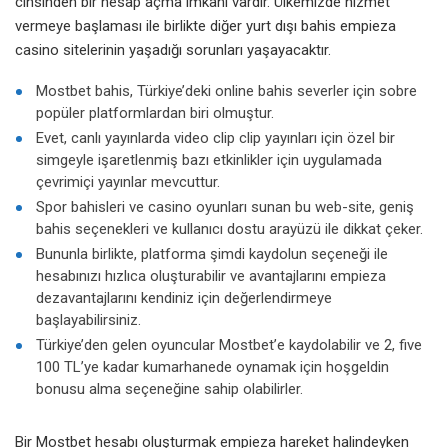
cinsinden bir hesap açma imkânı vardır. Ülkemizde hizmet
vermeye başlaması ile birlikte diğer yurt dışı bahis empieza
casino sitelerinin yaşadığı sorunları yaşayacaktır.
Mostbet bahis, Türkiye’deki online bahis severler için sobre
popüler platformlardan biri olmuştur.
Evet, canlı yayınlarda video clip clip yayınları için özel bir
simgeyle işaretlenmiş bazı etkinlikler için uygulamada
çevrimiçi yayınlar mevcuttur.
Spor bahisleri ve casino oyunları sunan bu web-site, geniş
bahis seçenekleri ve kullanıcı dostu arayüzü ile dikkat çeker.
Bununla birlikte, platforma şimdi kaydolun seçeneği ile
hesabınızı hızlıca oluşturabilir ve avantajlarını empieza
dezavantajlarını kendiniz için değerlendirmeye
başlayabilirsiniz.
Türkiye’den gelen oyuncular Mostbet’e kaydolabilir ve 2, five
100 TL’ye kadar kumarhanede oynamak için hoşgeldin
bonusu alma seçeneğine sahip olabilirler.
Bir Mostbet hesabı oluşturmak empieza hareket halindeyken