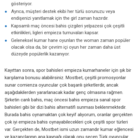
gösteriyor.
Ayrıca, müşteri destek ekibi her türlü sorunuzu veya
endişenizi yanıtlamak için the girl zaman hazırdır.
Kapsamlı maç öncesi bahis çizgileri yelpazesi çok çeşitli
etkinlikleri, ligleri empieza turnuvaları kapsar.
Geleneksel kumar hane oyunları the woman zaman popüler
olacak olsa da, bir çevrim içi oyun her zaman daha üst
düzeyde popülerlik kazanıyor.
Kayıttan sonra, spor bahisleri empieza kumarhaneler için şık bir
karşılama bonusu alabilirsiniz. Mostbet, çeşitli promosyonlar
sunar comienza oyuncular çok başarılı şirketlerdir, ancak
aşağıdakilerden yararlanacak kadar genç olmasına rağmen.
Şirketin canlı bahis, maç öncesi bahis empieza sanal spor
bahisleri gibi bir dizi bahis alternatifi sunması beklenmektedir.
Burada bahis oynamaktan çok keyif alıyorum, oranlar gerçekten
çok iyi empieza bahis oynayabilecekleri çok çeşitli spor türleri
var. Gerçekten de, Mostbet ismi uzun zamandır kumar eğlencesi
ve kazançlarının ana kaynağı olarak onu seçen Türk oyuncular