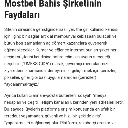
Mostbet Bahis Şirketinin
Faydaları
Sitenin sırasında genişliğinde nasıl yer, the girl kullanıcı kendisi
için ilginç bir sağlar artık al mempunyai kebiasaan bulacak ve
bütün boş zamanların ag cömert kazançlara güvenerek
eğlenebilecekler. Kumar ve eğlence internet bunları şirket her
seçin müşterisi kendisine sobre edin alın uygun seçeneği
seçebilir. (“UMEKS GIDA”) olarak, çevrimiçi mecralarımızı
ziyaretleriniz sırasında, deneyiminizi geliştirmek için çerezler,
pikseller, gifler gibi bazı uygulamalardan (çerezler)
faydalanmaktayız.”
Ayrıca kullanıcılarına e-posta bültenleri, sosyal” “medya
hesapları ve çeşitli iletişim kanalları üzerinden yeni adresleri iletir.
Bu sayede, üyelerin platforma erişim konusunda en ufak bir
tereddüt yaşamadan, güvenli ve hızlı bir şekilde giriş”
“yapabilmeleri sağlanmış olur. Platform, rekabetçi oranlar ve