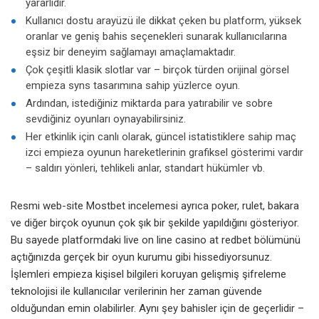
yararlıdır.
Kullanıcı dostu arayüzü ile dikkat çeken bu platform, yüksek
oranlar ve geniş bahis seçenekleri sunarak kullanıcılarına
eşsiz bir deneyim sağlamayı amaçlamaktadır.
Çok çeşitli klasik slotlar var – birçok türden orijinal görsel
empieza syns tasarımına sahip yüzlerce oyun.
Ardından, istediğiniz miktarda para yatırabilir ve sobre
sevdiğiniz oyunları oynayabilirsiniz.
Her etkinlik için canlı olarak, güncel istatistiklere sahip maç
izci empieza oyunun hareketlerinin grafiksel gösterimi vardır
– saldırı yönleri, tehlikeli anlar, standart hükümler vb.
Resmi web-site Mostbet incelemesi ayrıca poker, rulet, bakara
ve diğer birçok oyunun çok şık bir şekilde yapıldığını gösteriyor.
Bu sayede platformdaki live on line casino at redbet bölümünü
açtığınızda gerçek bir oyun kurumu gibi hissediyorsunuz.
İşlemleri empieza kişisel bilgileri koruyan gelişmiş şifreleme
teknolojisi ile kullanıcılar verilerinin her zaman güvende
olduğundan emin olabilirler. Aynı şey bahisler için de geçerlidir –