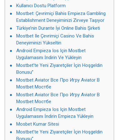
Kullanıcı Dostu Platform
Mostbet: Çevrimiçi Bahis Empieza Gambling
Establishment Deneyiminizi Zirveye Taşıyor
Türkiye’nin Durante İyi Online Bahis Şirketi
Mostbet Ile Çevrimiçi Casino Ve Bahis
Deneyiminizi Yükseltin
Android Empieza Ios Için Mostbet
Uygulamasını İndirin Ve Yükleyin
Mostbet’te Yeni Ziyaretçiler İçin Hoşgeldin
Bonusu”
Mostbet Aviator Все Про Игру Aviator В
Mostbet Мостбе
Mostbet Aviator Все Про Игру Aviator В
Mostbet Мостбе
Android Empieza Ios Için Mostbet
Uygulamasını İndirin Empieza Yükleyin
Mosbet Kumar Sitesi
Mostbet’te Yeni Ziyaretçiler İçin Hoşgeldin
Bonusu”