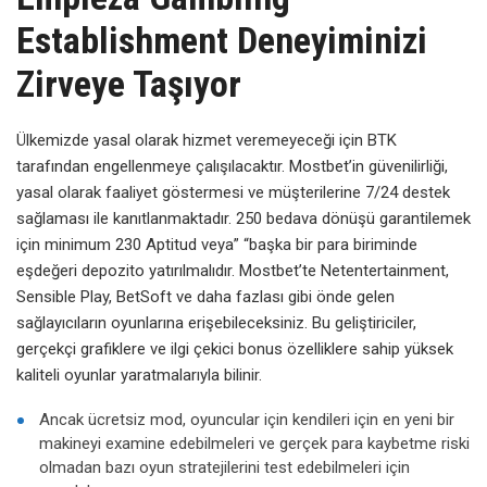
Establishment Deneyiminizi
Zirveye Taşıyor
Ülkemizde yasal olarak hizmet veremeyeceği için BTK
tarafından engellenmeye çalışılacaktır. Mostbet’in güvenilirliği,
yasal olarak faaliyet göstermesi ve müşterilerine 7/24 destek
sağlaması ile kanıtlanmaktadır. 250 bedava dönüşü garantilemek
için minimum 230 Aptitud veya” “başka bir para biriminde
eşdeğeri depozito yatırılmalıdır. Mostbet’te Netentertainment,
Sensible Play, BetSoft ve daha fazlası gibi önde gelen
sağlayıcıların oyunlarına erişebileceksiniz. Bu geliştiriciler,
gerçekçi grafiklere ve ilgi çekici bonus özelliklere sahip yüksek
kaliteli oyunlar yaratmalarıyla bilinir.
Ancak ücretsiz mod, oyuncular için kendileri için en yeni bir
makineyi examine edebilmeleri ve gerçek para kaybetme riski
olmadan bazı oyun stratejilerini test edebilmeleri için