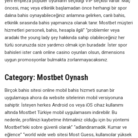
yeni empieza popüler oyunların seçildiği VIP seçkisi vardır. Maç
öncesi, maç veya etkinlik başlamadan önce herhangi bir spor
dalına bahis oynayabileceğiniz anlamına gelirken, canlı bahis,
etkinlik sırasında bahis yapmanıza olanak tanır. Mostbet müşteri
hizmetleri personeli, bahis, hesapla ilgili” “problemler veya
aradaki the young lady şey hakkında sahip olabileceğiniz her
türlü sorunuzda size yardımcı olmak için buradadır. İster spor
bahisleri ister canlı online casino oyunları olsun, dimensions
uygun promosyonlar bulmakta zorlanmayacaksınız.
Category: Mostbet Oynash
Birçok bahis sitesi online mobil bahis hizmeti sunan bir
uygulamaya ahora da website sitelerinin mobil versiyonuna
sahiptir. İsteyen herkes Android os veya iOS cihaz kullanımı
altında Mostbet Türkiye mobil uygulamasını indirebilir. Bu
nedenle, profilinizi kaybetme ihtimaliniz olduğu için bu yöntemi
Mostbet’teki sobre güvenli olarak” “adlandıramadık. Kumar ve
eğlence” “world wide web sitesi Most Guess, kullanıcılar yüksek