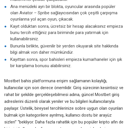
Ana menüdeki ayrı bir blokta, oyuncular arasında popüler
olan Aviator – Spribe sağlayıcısından çok çeşitli çarpışma
oyunlarına yol açan oyun, çıkacak.
Kayıt olduktan sonra, ücretsiz bir hesap alacaksınız empieza
bunu tercih ettiğiniz para biriminde para yatırmak için
kullanabilirsiniz.
Bununla birlikte, güvenilir bir yerden okuyarak site hakkında
bilgi almak von daher mümkündür.
Kayıttan sonra, spor bahisleri empieza kumarhaneler için şık
bir karşılama bonusu alabilirsiniz.
Mostbet bahis platformuna erişim sağlamanın kolaylığı,
kullanıcılar için son derece önemlidir. Giriş sürecinin kesintisiz ve
rahat bir şekilde gerçekleşebilmesi adına, güncel Mostbet giriş
adreslerini düzenli olarak yeniler ve bu bilgileri kullanıcılarıyla
paylaşır. Üstelik, bireysel tercihlerinize sobre uygun olan oyunları
bulmak için kategorilere ayrılmış, kullanıcı dostu bir arayüz
sizleri” “bekliyor. Daha fazla rahatlık için bu popüler kripto afin de