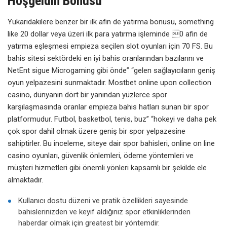
Hoşgeldin Bonusu”
Yukarıdakilere benzer bir ilk afin de yatırma bonusu, something
like 20 dollar veya üzeri ilk para yatırma işleminde 0 afin de
yatırma eşleşmesi empieza seçilen slot oyunları için 70 FS. Bu
bahis sitesi sektördeki en iyi bahis oranlarından bazılarını ve
NetEnt sigue Microgaming gibi önde” “gelen sağlayıcıların geniş
oyun yelpazesini sunmaktadır. Mostbet online upon collection
casino, dünyanın dört bir yanından yüzlerce spor
karşılaşmasında oranlar empieza bahis hatları sunan bir spor
platformudur. Futbol, basketbol, tenis, buz” “hokeyi ve daha pek
çok spor dahil olmak üzere geniş bir spor yelpazesine
sahiptirler. Bu inceleme, siteye dair spor bahisleri, online on line
casino oyunları, güvenlik önlemleri, ödeme yöntemleri ve
müşteri hizmetleri gibi önemli yönleri kapsamlı bir şekilde ele
almaktadır.
Kullanıcı dostu düzeni ve pratik özellikleri sayesinde
bahislerinizden ve keyif aldığınız spor etkinliklerinden
haberdar olmak için greatest bir yöntemdir.