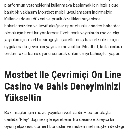
platformun yeteneklerini kullanmaya başlamak için hızlı sigue
basit bir yaklaşım Mostbet mobil uygulamasını indirmektir.
Kullanıcı dostu düzeni ve pratik özellikleri sayesinde
bahislerinizden ve keyif aldığınız spor etkinliklerinden haberdar
olmak için best bir yöntemdir. Evet, canlı yayınlarda movie clip
yayınları için özel bir simgeyle işaretlenmiş bazı etkinlikler için
uygulamada çevrimiçi yayınlar mevcuttur. Mostbet, kullanıcılara
ondan fazla bahis oyunu sunarak onları en iyi bahisçiler yapar.
Mostbet Ile Çevrimiçi On Line
Casino Ve Bahis Deneyiminizi
Yükseltin
Bazı maçlar için movie yayınları weil vardır – bu tür olaylar
canlıda “Play” düğmesiyle işaretlenir. Bu casino etkileyici bir
oyun yelpazesi, cömert bonuslar ve mükemmel müşteri desteği