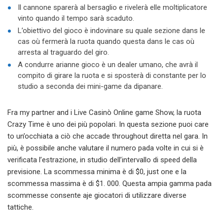
Il cannone sparerà al bersaglio e rivelerà elle moltiplicatore
vinto quando il tempo sarà scaduto.
L’obiettivo del gioco è indovinare su quale sezione dans le
cas où fermerà la ruota quando questa dans le cas où
arresta al traguardo del giro.
A condurre arianne gioco è un dealer umano, che avrà il
compito di girare la ruota e si sposterà di constante per lo
studio a seconda dei mini-game da dipanare.
Fra my partner and i Live Casinò Online game Show, la ruota
Crazy Time è uno dei più popolari. In questa sezione puoi care
to un’occhiata a ciò che accade throughout diretta nel gara. In
più, è possibile anche valutare il numero pada volte in cui si è
verificata l’estrazione, in studio dell’intervallo di speed della
previsione. La scommessa minima è di $0, just one e la
scommessa massima è di $1. 000. Questa ampia gamma pada
scommesse consente aje giocatori di utilizzare diverse
tattiche.