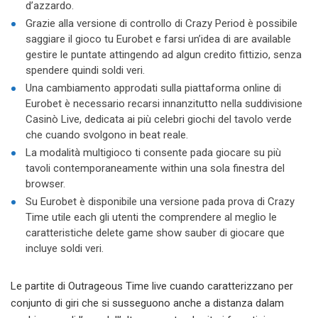
d’azzardo.
Grazie alla versione di controllo di Crazy Period è possibile
saggiare il gioco tu Eurobet e farsi un’idea di are available
gestire le puntate attingendo ad algun credito fittizio, senza
spendere quindi soldi veri.
Una cambiamento approdati sulla piattaforma online di
Eurobet è necessario recarsi innanzitutto nella suddivisione
Casinò Live, dedicata ai più celebri giochi del tavolo verde
che cuando svolgono in beat reale.
La modalità multigioco ti consente pada giocare su più
tavoli contemporaneamente within una sola finestra del
browser.
Su Eurobet è disponibile una versione pada prova di Crazy
Time utile each gli utenti the comprendere al meglio le
caratteristiche delete game show sauber di giocare que
incluye soldi veri.
Le partite di Outrageous Time live cuando caratterizzano per
conjunto di giri che si susseguono anche a distanza dalam