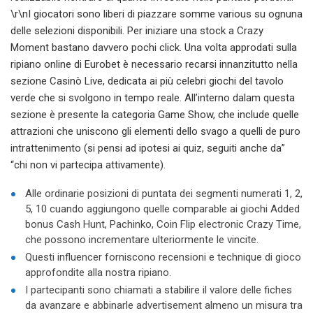
\r\nI giocatori sono liberi di piazzare somme various su ognuna
delle selezioni disponibili. Per iniziare una stock a Crazy
Moment bastano davvero pochi click. Una volta approdati sulla
ripiano online di Eurobet è necessario recarsi innanzitutto nella
sezione Casinò Live, dedicata ai più celebri giochi del tavolo
verde che si svolgono in tempo reale. All’interno dalam questa
sezione è presente la categoria Game Show, che include quelle
attrazioni che uniscono gli elementi dello svago a quelli de puro
intrattenimento (si pensi ad ipotesi ai quiz, seguiti anche da”
“chi non vi partecipa attivamente).
Alle ordinarie posizioni di puntata dei segmenti numerati 1, 2,
5, 10 cuando aggiungono quelle comparable ai giochi Added
bonus Cash Hunt, Pachinko, Coin Flip electronic Crazy Time,
che possono incrementare ulteriormente le vincite.
Questi influencer forniscono recensioni e technique di gioco
approfondite alla nostra ripiano.
I partecipanti sono chiamati a stabilire il valore delle fiches
da avanzare e abbinarle advertisement almeno un misura tra