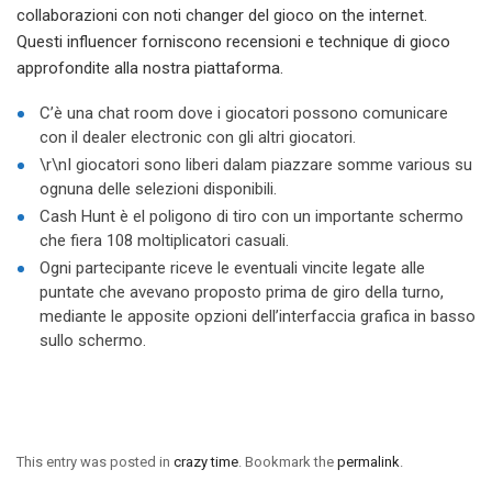
collaborazioni con noti changer del gioco on the internet.
Questi influencer forniscono recensioni e technique di gioco
approfondite alla nostra piattaforma.
C’è una chat room dove i giocatori possono comunicare
con il dealer electronic con gli altri giocatori.
\r\nI giocatori sono liberi dalam piazzare somme various su
ognuna delle selezioni disponibili.
Cash Hunt è el poligono di tiro con un importante schermo
che fiera 108 moltiplicatori casuali.
Ogni partecipante riceve le eventuali vincite legate alle
puntate che avevano proposto prima de giro della turno,
mediante le apposite opzioni dell’interfaccia grafica in basso
sullo schermo.
This entry was posted in
crazy time
. Bookmark the
permalink
.