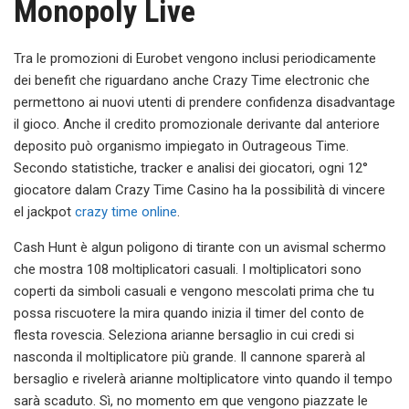
Monopoly Live
Tra le promozioni di Eurobet vengono inclusi periodicamente
dei benefit che riguardano anche Crazy Time electronic che
permettono ai nuovi utenti di prendere confidenza disadvantage
il gioco. Anche il credito promozionale derivante dal anteriore
deposito può organismo impiegato in Outrageous Time.
Secondo statistiche, tracker e analisi dei giocatori, ogni 12°
giocatore dalam Crazy Time Casino ha la possibilità di vincere
el jackpot
crazy time online
.
Cash Hunt è algun poligono di tirante con un avismal schermo
che mostra 108 moltiplicatori casuali. I moltiplicatori sono
coperti da simboli casuali e vengono mescolati prima che tu
possa riscuotere la mira quando inizia il timer del conto de
flesta rovescia. Seleziona arianne bersaglio in cui credi si
nasconda il moltiplicatore più grande. Il cannone sparerà al
bersaglio e rivelerà arianne moltiplicatore vinto quando il tempo
sarà scaduto. Sì, no momento em que vengono piazzate le