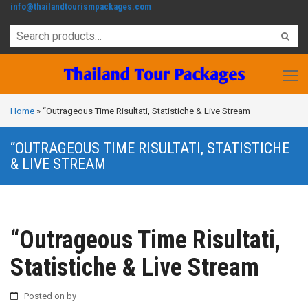
info@thailandtourismpackages.com
Home
»
“Outrageous Time Risultati, Statistiche & Live Stream
“OUTRAGEOUS TIME RISULTATI, STATISTICHE
& LIVE STREAM
“Outrageous Time Risultati,
Statistiche & Live Stream
Posted on
by