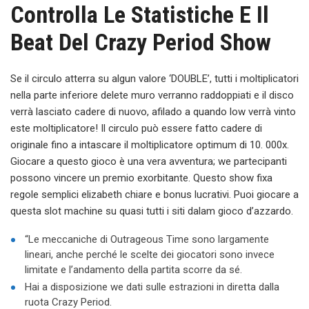
Controlla Le Statistiche E Il
Beat Del Crazy Period Show
Se il circulo atterra su algun valore ‘DOUBLE’, tutti i moltiplicatori
nella parte inferiore delete muro verranno raddoppiati e il disco
verrà lasciato cadere di nuovo, afilado a quando low verrà vinto
este moltiplicatore! Il circulo può essere fatto cadere di
originale fino a intascare il moltiplicatore optimum di 10. 000x.
Giocare a questo gioco è una vera avventura; we partecipanti
possono vincere un premio exorbitante. Questo show fixa
regole semplici elizabeth chiare e bonus lucrativi. Puoi giocare a
questa slot machine su quasi tutti i siti dalam gioco d’azzardo.
“Le meccaniche di Outrageous Time sono largamente
lineari, anche perché le scelte dei giocatori sono invece
limitate e l’andamento della partita scorre da sé.
Hai a disposizione we dati sulle estrazioni in diretta dalla
ruota Crazy Period.