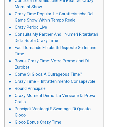
Controlla Le Statistiche E Il Beat Del Crazy
Moment Show
Crazy Time Popular: Le Caratteristiche Del
Game Show Within Tempo Reale
Crazy Period Live
Consulta My Partner And I Numeri Ritardatari
Della Ruota Crazy Time
Faq: Domande Elizabeth Risposte Su Insane
Time
Bonus Crazy Time: Votre Promozioni Di
Eurobet
Come Si Gioca A Outrageous Time?
Crazy Time – Intrattenimento Consapevole
Round Principale
Crazy Moment Demo: La Versione Di Prova
Gratis
Principali Vantaggi E Svantaggi Di Questo
Gioco
Gioco Bonus Crazy Time