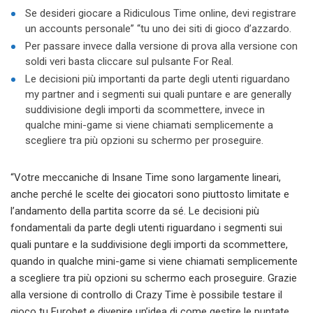
Se desideri giocare a Ridiculous Time online, devi registrare
un accounts personale” “tu uno dei siti di gioco d’azzardo.
Per passare invece dalla versione di prova alla versione con
soldi veri basta cliccare sul pulsante For Real.
Le decisioni più importanti da parte degli utenti riguardano
my partner and i segmenti sui quali puntare e are generally
suddivisione degli importi da scommettere, invece in
qualche mini-game si viene chiamati semplicemente a
scegliere tra più opzioni su schermo per proseguire.
“Votre meccaniche di Insane Time sono largamente lineari,
anche perché le scelte dei giocatori sono piuttosto limitate e
l’andamento della partita scorre da sé. Le decisioni più
fondamentali da parte degli utenti riguardano i segmenti sui
quali puntare e la suddivisione degli importi da scommettere,
quando in qualche mini-game si viene chiamati semplicemente
a scegliere tra più opzioni su schermo each proseguire. Grazie
alla versione di controllo di Crazy Time è possibile testare il
gioco tu Eurobet e divenire un’idea di come gestire le puntate