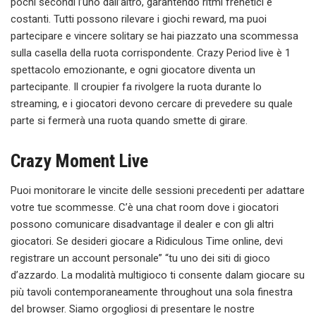
pochi secondi l’uno dall’altro, garantendo ritmi frenetici e
costanti. Tutti possono rilevare i giochi reward, ma puoi
partecipare e vincere solitary se hai piazzato una scommessa
sulla casella della ruota corrispondente. Crazy Period live è 1
spettacolo emozionante, e ogni giocatore diventa un
partecipante. Il croupier fa rivolgere la ruota durante lo
streaming, e i giocatori devono cercare di prevedere su quale
parte si fermerà una ruota quando smette di girare.
Crazy Moment Live
Puoi monitorare le vincite delle sessioni precedenti per adattare
votre tue scommesse. C’è una chat room dove i giocatori
possono comunicare disadvantage il dealer e con gli altri
giocatori. Se desideri giocare a Ridiculous Time online, devi
registrare un account personale” “tu uno dei siti di gioco
d’azzardo. La modalità multigioco ti consente dalam giocare su
più tavoli contemporaneamente throughout una sola finestra
del browser. Siamo orgogliosi di presentare le nostre