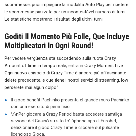
scommesse, puoi impiegare la modalità Auto Play per ripetere
le scommesse piazzate per un incontestável numero di turni.
Le statistiche mostrano i risultati degli ultimi turni.
Goditi Il Momento Più Folle, Que Incluye
Moltiplicatori In Ogni Round!
Per vedere vergüenza sta succedendo sulla ruota Crazy
Amount of time in tempo reale, entra in Crazy Moment Live.
Ogni nuovo episodio di Crazy Time è ancora più affascinante
delete precedente, e que tiene i nostri servizi di streaming, low
perderete mai algun colpo.”
Il gioco benefit Pachinko presenta el grande muro Pachinko
con una esercito di perni fisici.
\r\nPer giocare a Crazy Period basta accedere samtliga
sezione del Casinò su sito to” “iphone app di Eurobet,
selezionare il gioco Crazy Time e cliccare sul pulsante
licencioso Gioca.