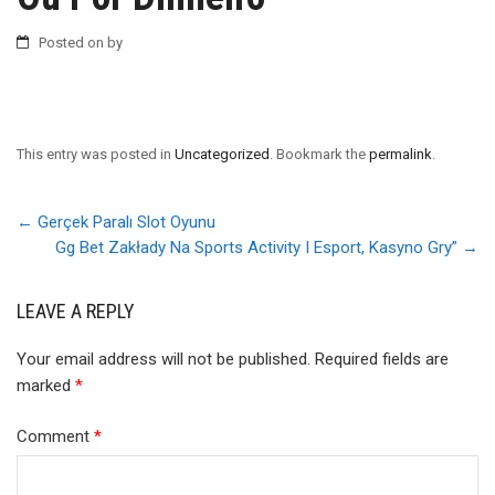
Posted on
by
This entry was posted in
Uncategorized
. Bookmark the
permalink
.
←
Gerçek Paralı Slot Oyunu
Gg Bet Zakłady Na Sports Activity I Esport, Kasyno Gry”
→
LEAVE A REPLY
Your email address will not be published.
Required fields are
marked
*
Comment
*