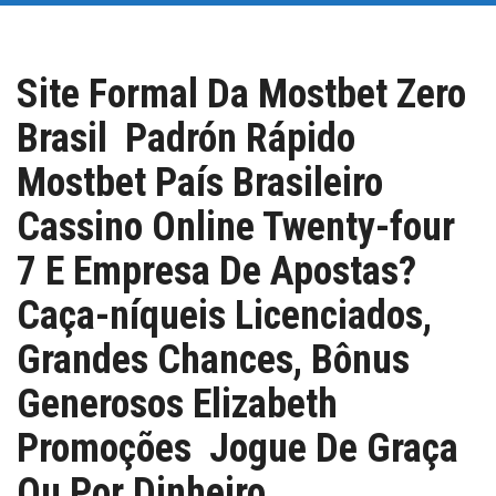
Site Formal Da Mostbet Zero
Brasil ️ Padrón Rápido
Mostbet País Brasileiro
Cassino Online Twenty-four
7 E Empresa De Apostas?
Caça-níqueis Licenciados,
Grandes Chances, Bônus
Generosos Elizabeth
Promoções ️ Jogue De Graça
Ou Por Dinheiro