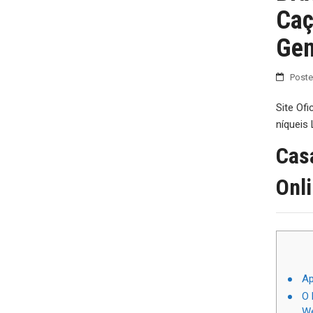
Caç
Gen
Post
Site Of
níqueis
Cas
Onl
Ap
O 
We