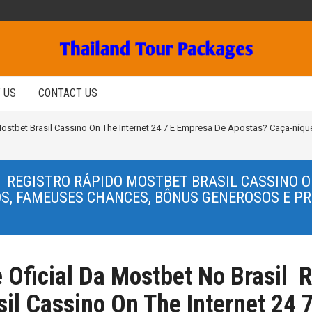
 US
CONTACT US
do Mostbet Brasil Cassino On The Internet 24 7 E Empresa De Apostas? Caça-n
 ️ REGISTRO RÁPIDO MOSTBET BRASIL CASSINO O
S, FAMEUSES CHANCES, BÔNUS GENEROSOS E PR
e Oficial Da Mostbet No Brasil ️
sil Cassino On The Internet 24