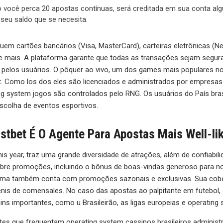
 você perca 20 apostas contínuas, será creditada em sua conta al
 seu saldo que se necesita.
luem cartões bancários (Visa, MasterCard), carteiras eletrônicas (Nete
 mais. A plataforma garante que todas as transações sejam seguras e
 pelos usuários. O pôquer ao vivo, um dos games mais populares n
. Como los dos eles são licenciados e administrados por empresas
ng system jogos são controlados pelo RNG. Os usuários do País br
scolha de eventos esportivos.
stbet É O Agente Para Apostas Mais Well-li
his year, traz uma grande diversidade de atrações, além de confiabi
obre promoções, incluindo o bônus de boas-vindas generoso para n
rma também conta com promoções sazonais e exclusivas. Sua cobe
tênis de comensales. No caso das apostas ao palpitante em futebol
ns importantes, como u Brasileirão, as ligas europeias e operating 
ntes que frequentam operating system cassinos brasileiros admini