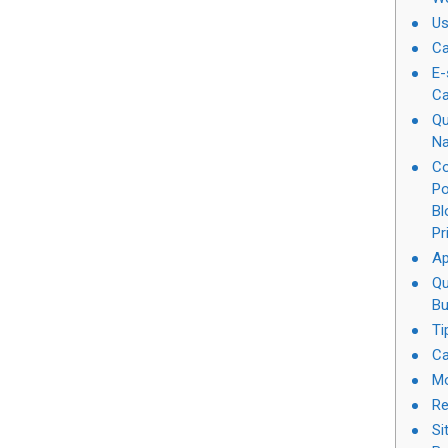
Us
Ca
E-
Ca
Qu
N
Co
Po
Bl
Pr
Ap
Qu
Bu
Ti
Ca
Mo
Re
Si