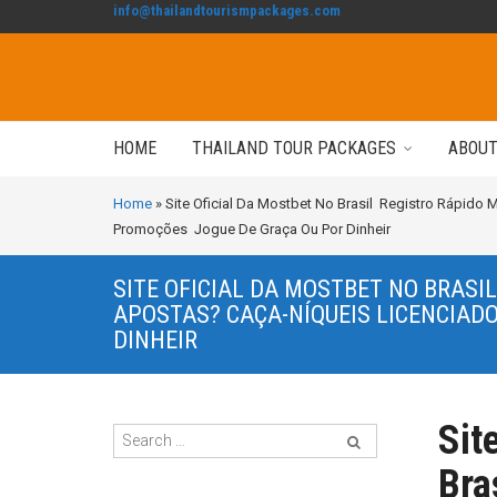
info@thailandtourismpackages.com
HOME
THAILAND TOUR PACKAGES
ABOUT
Home
»
Site Oficial Da Mostbet No Brasil ️ Registro Rápi
Promoções ️ Jogue De Graça Ou Por Dinheir
SITE OFICIAL DA MOSTBET NO BRASIL
APOSTAS? CAÇA-NÍQUEIS LICENCIADO
DINHEIR
Sit
Bra