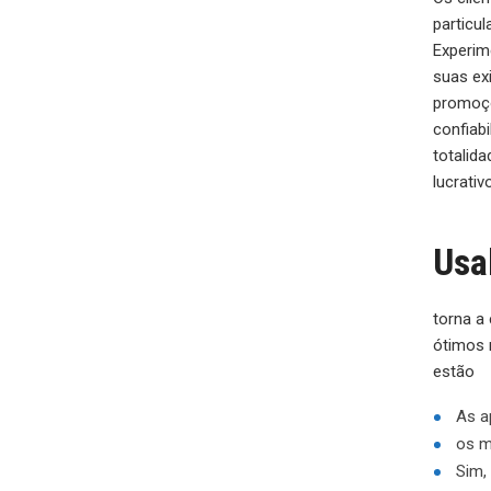
particul
Experim
suas ex
promoçõ
confiabi
totalid
lucrati
Usa
torna a
ótimos 
estão
As a
os m
Sim,