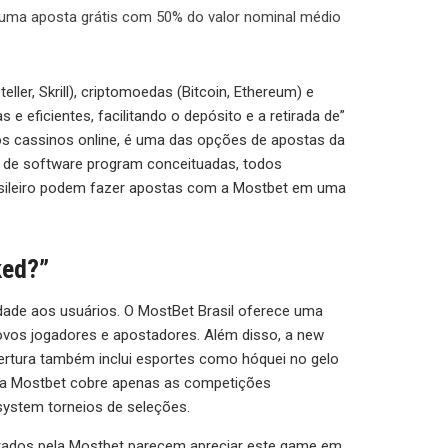
guma aposta grátis com 50% do valor nominal médio
ller, Skrill), criptomoedas (Bitcoin, Ethereum) e
 eficientes, facilitando o depósito e a retirada de”
os cassinos online, é uma das opções de apostas da
 de software program conceituadas, todos
asileiro podem fazer apostas com a Mostbet em uma
ked?”
lidade aos usuários. O MostBet Brasil oferece uma
ovos jogadores e apostadores. Além disso, a new
rtura também inclui esportes como hóquei no gelo
, a Mostbet cobre apenas as competições
system torneios de seleções.
strados pela Mostbet parecem apreciar este game em