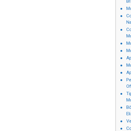
Br
Mo
Co
Na
Co
Mo
Mo
Mo
Ap
Mo
Ap
Pe
Of
Ti
Mo
Bô
El
Ve
Co