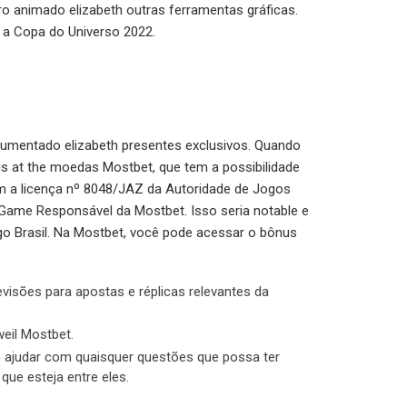
o animado elizabeth outras ferramentas gráficas.
a Copa do Universo 2022.
 aumentado elizabeth presentes exclusivos. Quando
is at the moedas Mostbet, que tem a possibilidade
m a licença nº 8048/JAZ da Autoridade de Jogos
 Game Responsável da Mostbet. Isso seria notable e
go Brasil. Na Mostbet, você pode acessar o bônus
evisões para apostas e réplicas relevantes da
eil Mostbet.
 ajudar com quaisquer questões que possa ter
ue esteja entre eles.