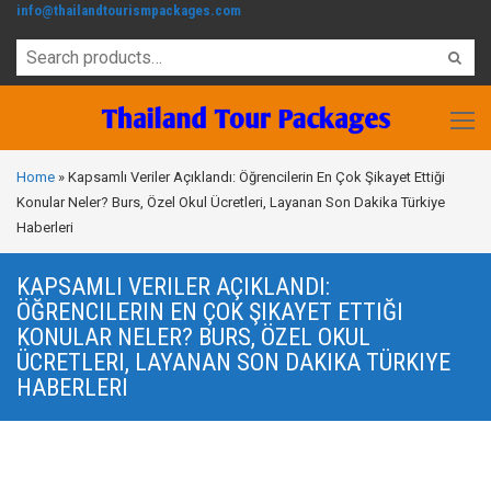
info@thailandtourismpackages.com
Home
»
Kapsamlı Veriler Açıklandı: Öğrencilerin En Çok Şikayet Ettiği
Konular Neler? Burs, Özel Okul Ücretleri, Layanan Son Dakika Türkiye
Haberleri
KAPSAMLI VERILER AÇIKLANDI:
ÖĞRENCILERIN EN ÇOK ŞIKAYET ETTIĞI
KONULAR NELER? BURS, ÖZEL OKUL
ÜCRETLERI, LAYANAN SON DAKIKA TÜRKIYE
HABERLERI