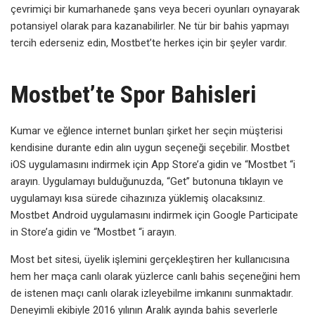
çevrimiçi bir kumarhanede şans veya beceri oyunları oynayarak
potansiyel olarak para kazanabilirler. Ne tür bir bahis yapmayı
tercih ederseniz edin, Mostbet’te herkes için bir şeyler vardır.
Mostbet’te Spor Bahisleri
Kumar ve eğlence internet bunları şirket her seçin müşterisi
kendisine durante edin alın uygun seçeneği seçebilir. Mostbet
iOS uygulamasını indirmek için App Store’a gidin ve “Mostbet “i
arayın. Uygulamayı bulduğunuzda, “Get” butonuna tıklayın ve
uygulamayı kısa sürede cihazınıza yüklemiş olacaksınız.
Mostbet Android uygulamasını indirmek için Google Participate
in Store’a gidin ve “Mostbet “i arayın.
Most bet sitesi, üyelik işlemini gerçekleştiren her kullanıcısına
hem her maça canlı olarak yüzlerce canlı bahis seçeneğini hem
de istenen maçı canlı olarak izleyebilme imkanını sunmaktadır.
Deneyimli ekibiyle 2016 yılının Aralık ayında bahis severlerle