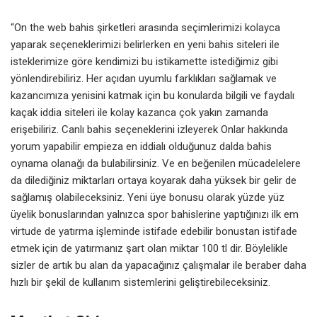
“On the web bahis şirketleri arasında seçimlerimizi kolayca
yaparak seçeneklerimizi belirlerken en yeni bahis siteleri ile
isteklerimize göre kendimizi bu istikamette istediğimiz gibi
yönlendirebiliriz. Her açıdan uyumlu farklıkları sağlamak ve
kazancımıza yenisini katmak için bu konularda bilgili ve faydalı
kaçak iddia siteleri ile kolay kazanca çok yakın zamanda
erişebiliriz. Canlı bahis seçeneklerini izleyerek Onlar hakkında
yorum yapabilir empieza en iddialı olduğunuz dalda bahis
oynama olanağı da bulabilirsiniz. Ve en beğenilen mücadelelere
da dilediğiniz miktarları ortaya koyarak daha yüksek bir gelir de
sağlamış olabileceksiniz. Yeni üye bonusu olarak yüzde yüz
üyelik bonuslarından yalnızca spor bahislerine yaptığınızı ilk em
virtude de yatırma işleminde istifade edebilir bonustan istifade
etmek için de yatırmanız şart olan miktar 100 tl dir. Böylelikle
sizler de artık bu alan da yapacağınız çalışmalar ile beraber daha
hızlı bir şekil de kullanım sistemlerini geliştirebileceksiniz.