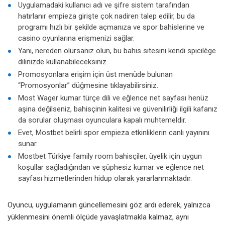
Uygulamadaki kullanıcı adı ve şifre sistem tarafından
hatırlanır empieza girişte çok nadiren talep edilir, bu da
programı hızlı bir şekilde açmanıza ve spor bahislerine ve
casino oyunlarına erişmenizi sağlar.
Yani, nereden olursanız olun, bu bahis sitesini kendi spicilège
dilinizde kullanabileceksiniz.
Promosyonlara erişim için üst menüde bulunan
“Promosyonlar” düğmesine tıklayabilirsiniz.
Most Wager kumar türçe dili ve eğlence net sayfası henüz
aşina değilseniz, bahisçinin kalitesi ve güvenilirliği ilgili kafanız
da sorular oluşması oyunculara kapalı muhtemeldir.
Evet, Mostbet belirli spor empieza etkinliklerin canlı yayınını
sunar.
Mostbet Türkiye family room bahisçiler, üyelik için uygun
koşullar sağladığından ve şüphesiz kumar ve eğlence net
sayfası hizmetlerinden hidup olarak yararlanmaktadır.
Oyuncu, uygulamanın güncellemesini göz ardı ederek, yalnızca
yüklenmesini önemli ölçüde yavaşlatmakla kalmaz, aynı