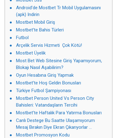
Mostbet Sss
Android’de Mostbet Tr Mobil Uygulamasını
(apk) Indirin
Mostbet Mobil Giriş
Mostbet’te Bahis Türleri
Futbol
Arçelik Servis Hizmeti Çok Kötü!
Mostbet Üyelik
Most Bet Web Sitesine Giriş Yapamıyorum,
Blokajı Nasıl Aşabilirim?
Oyun Hesabına Giriş Yapmak
Mostbet’te Hoş Geldin Bonusları
Türkiye Futbol Şampiyonası
Mostbet Person United Vs Person City
Bahisleri: Vatandaşların Tercihi
Mostbet’te Haftalık Para Yatırma Bonusları
Canlı Destege Bu Saatte Ulaşamıyorum
Mesaj Bırakın Diye Ekran Çıkarıyorlar …
Mostbet Promosyon Kodu