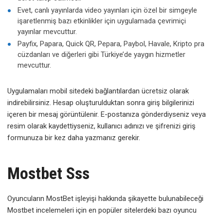
Evet, canlı yayınlarda video yayınları için özel bir simgeyle
işaretlenmiş bazı etkinlikler için uygulamada çevrimiçi
yayınlar mevcuttur.
Payfix, Papara, Quick QR, Pepara, Paybol, Havale, Kripto pra
cüzdanları ve diğerleri gibi Türkiye’de yaygın hizmetler
mevcuttur.
Uygulamaları mobil sitedeki bağlantılardan ücretsiz olarak
indirebilirsiniz. Hesap oluşturulduktan sonra giriş bilgilerinizi
içeren bir mesaj görüntülenir. E-postanıza gönderdiyseniz veya
resim olarak kaydettiyseniz, kullanıcı adınızı ve şifrenizi giriş
formunuza bir kez daha yazmanız gerekir.
Mostbet Sss
Oyuncuların MostBet işleyişi hakkında şikayette bulunabileceği
Mostbet incelemeleri için en popüler sitelerdeki bazı oyuncu