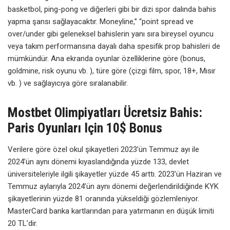
basketbol, ping-pong ve diğerleri gibi bir dizi spor dalında bahis
yapma şansı sağlayacaktır. Moneyline,” “point spread ve
over/under gibi geleneksel bahislerin yanı sıra bireysel oyuncu
veya takım performansına dayalı daha spesifik prop bahisleri de
mümkündür. Ana ekranda oyunlar özelliklerine göre (bonus,
goldmine, risk oyunu vb. ), türe göre (çizgi film, spor, 18+, Mısır
vb. ) ve sağlayıcıya göre sıralanabilir.
Mostbet Olimpiyatları Ücretsiz Bahis:
Paris Oyunları Için 10$ Bonus
Verilere göre özel okul şikayetleri 2023’ün Temmuz ayı ile
2024’ün aynı dönemi kıyaslandığında yüzde 133, devlet
üniversiteleriyle ilgili şikayetler yüzde 45 arttı. 2023’ün Haziran ve
Temmuz aylarıyla 2024’ün aynı dönemi değerlendirildiğinde KYK
şikayetlerinin yüzde 81 oranında yükseldiği gözlemleniyor.
MasterCard banka kartlarından para yatırmanın en düşük limiti
20 TL’dir.