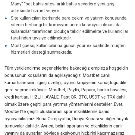
Many” “bet bahis sitesi artık bahis severlere yeni giriş
adresinde hizmet veriyor.
Site kullanıcıları içerisinde para çekim ve yatırım konusunda
sitenin herhangi bir komisyon ücreti kesmiyor olması da
kullanıcılar tarafından oldukça takdir edilmekte ve kullanıcılar
tarafından tavsiye edilmektedir.
Most guess, kullanıcılarına günün your ex saatinde müşteri
hizmetleri desteği sunmaktadır.
Tüm yetkilendirme seçeneklerine bakacağız empieza hoşgeldin
bonusunun koşullarını da açıklayacağız. Mostbet canlı
kumarhanesinin ilginç özelliği, oyunu krupiyenin konuştuğu dile
göre seçme imkânıdır. Mostbet, Payfix, Papara, banka havalesi,
kredi kartları, HIZLI HAVALE, Fast QR, BTC, USDT ve TRX dahil
olmak üzere çeşitli para yatırma yöntemlerini destekler. Evet,
Mostbet’te çeşitli uluslararası spor etkinliklerine bahis
oynayabilirsiniz. Buna Olimpiyatlar, Dünya Kupası ve diğer büyük
turnuvalar dahildir. Ayrıca, belirli sporların ve etkinliklerin canlı
yayınını da sunarlar, böylece aksiyonun hiçbirini kaçırmazsınız.