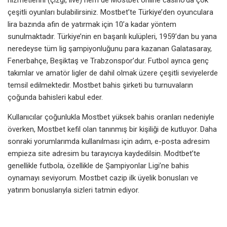
hizmetlerini (çizgi, live) hem de Mostbet online casino’da çok
çeşitli oyunları bulabilirsiniz. Mostbet’te Türkiye’den oyunculara
lira bazında afin de yatırmak için 10’a kadar yöntem
sunulmaktadır. Türkiye’nin en başarılı kulüpleri, 1959’dan bu yana
neredeyse tüm lig şampiyonluğunu para kazanan Galatasaray,
Fenerbahçe, Beşiktaş ve Trabzonspor’dur. Futbol ayrıca genç
takımlar ve amatör ligler de dahil olmak üzere çeşitli seviyelerde
temsil edilmektedir. Mostbet bahis şirketi bu turnuvaların
çoğunda bahisleri kabul eder.
Kullanıcılar çoğunlukla Mostbet yüksek bahis oranları nedeniyle
överken, Mostbet kefil olan tanınmış bir kişiliği de kutluyor. Daha
sonraki yorumlarımda kullanılması için adım, e-posta adresim
empieza site adresim bu tarayıcıya kaydedilsin. Modtbet’te
genellikle futbola, özellikle de Şampiyonlar Ligi’ne bahis
oynamayı seviyorum. Mostbet cazip ilk üyelik bonusları ve
yatırım bonuslarıyla sizleri tatmin ediyor.