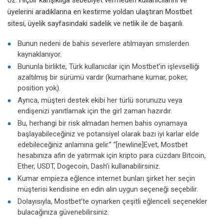
üyelerini aradıklarına en kestirme yoldan ulaştıran Mostbet
sitesi, üyelik sayfasındaki sadelik ve netlik ile de başarılı.
Bunun nedeni de bahis severlere atılmayan smslerden
kaynaklanıyor.
Bununla birlikte, Türk kullanıcılar için Mostbet’in işlevselliği
azaltılmış bir sürümü vardır (kumarhane kumar, poker,
position yok).
Ayrıca, müşteri destek ekibi her türlü sorunuzu veya
endişenizi yanıtlamak için the girl zaman hazırdır.
Bu, herhangi bir risk almadan hemen bahis oynamaya
başlayabileceğiniz ve potansiyel olarak bazı iyi karlar elde
edebileceğiniz anlamına gelir.” “[newline]Evet, Mostbet
hesabınıza afin de yatırmak için kripto para cüzdanı Bitcoin,
Ether, USDT, Dogecoin, Dash’i kullanabilirsiniz.
Kumar empieza eğlence internet bunları şirket her seçin
müşterisi kendisine en edin alın uygun seçeneği seçebilir.
Dolayısıyla, Mostbet’te oynarken çeşitli eğlenceli seçenekler
bulacağınıza güvenebilirsiniz.