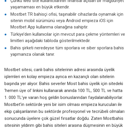
Çünkü web site kullanıcılarının finansal açıdan bir mağduriyet
yaşamaması en büyük etkendir.
Mostbet TR bahisçi ofisi, taşınabilir cihazlarda oynamak için
sitenin mobil sürümünü veya Android empieza iOS için
Mostbet App kullanma olanağına sahiptir.
Türkiye’den kullanıcılar için mevcut para çekme yöntemleri ve
limitleri aşağıdaki tabloda gösterilmektedir.
Bahis şirketi neredeyse tüm sporlara ve siber sporlara bahis
yapmanıza olanak tanır.
Mostbet sitesi, canlı bahis sitelerinin adresi arasında üyelik
işlemleri en kolay empieza ayrıca en kazançlı olan sitelerin
başında yer alıyor. Bahis severler Most bahis üyelik için sitedeki
‘hemen üye ol’ linkini kullanarak anında 100 TL, 500 TL ve hatta
1. 000 TL’ye varan hoş geldin bonuslarından faydalanabiliyorlar.
Mostbet’in sektörde yeni bir isim olması empieza kurucuları ile
ekip çalışanlarının bu sektörde profesyonel ve tecrübeli olmaları
sonucunda üyelere çok güzel fırsatlar doğdu. Zaten Mostbahis
sitesinin yıldırım gibi bahis siteleri arasına düşmesinin en büyük