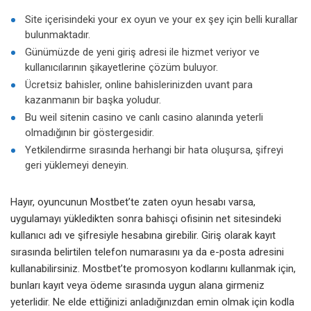
Site içerisindeki your ex oyun ve your ex şey için belli kurallar
bulunmaktadır.
Günümüzde de yeni giriş adresi ile hizmet veriyor ve
kullanıcılarının şikayetlerine çözüm buluyor.
Ücretsiz bahisler, online bahislerinizden uvant para
kazanmanın bir başka yoludur.
Bu weil sitenin casino ve canlı casino alanında yeterli
olmadığının bir göstergesidir.
Yetkilendirme sırasında herhangi bir hata oluşursa, şifreyi
geri yüklemeyi deneyin.
Hayır, oyuncunun Mostbet’te zaten oyun hesabı varsa,
uygulamayı yükledikten sonra bahisçi ofisinin net sitesindeki
kullanıcı adı ve şifresiyle hesabına girebilir. Giriş olarak kayıt
sırasında belirtilen telefon numarasını ya da e-posta adresini
kullanabilirsiniz. Mostbet’te promosyon kodlarını kullanmak için,
bunları kayıt veya ödeme sırasında uygun alana girmeniz
yeterlidir. Ne elde ettiğinizi anladığınızdan emin olmak için kodla