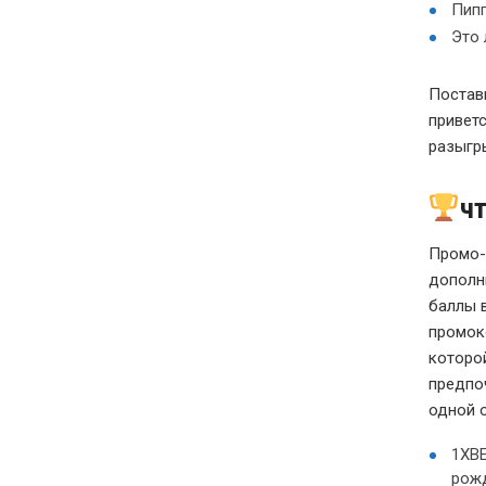
Пипп
Это 
Постав
привет
разыгр
ч
Промо-
дополн
баллы 
промок
которо
предпо
одной 
1XBE
рожд