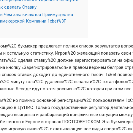
к сделать Ставку
в Чем заключаются Преимущества
кмекерской Компании 1xbet%3F
тому%2C букмекер предлагает полная список результатов вопр
ы и остальную статистику. Игрок%2C желающий показать свои 
тать%2C сделав ставку%2C должен зарегистрироваться на офиц
на кнопку «Зарегистрироваться» в правом верхнем белгрэв ст
 список ставок доходит до единственного тысяч. 1xBet позвол
в%2C минуту гола%2C удаление%2C пенальти%2C тотал фолов%2C
важные беседе идут с хотя росписью%2C которая при этом все 
м%2C но помимо основной регистрации%2C пользователям 1хС
кацию в ЦУПИС. Только государственный регулятор деятельн
каждая выигрыша и разбирающий конфликтные ситуации между б
 беттингов в Европе и странах ПОСТСОВЕТСКОМ. Эта букмекерс
ную игровую линию%2C охватывающую все виды спорта%2C вкл