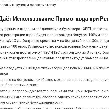
аполнить купон и сделать ставку.
Даёт Использование Промо-кода при Рег
опулярным и щедрым предложением букмекера 1XBET является б
а регистрации игрок будет вознагражден бонусом 100% и перв
лиента%2C же бонусные средства – на бонусный счет. Общая су
аться 100 евро. Усовершенство использования бонусных денег 
циентом недостаточно 1%2C 4%2C состоявших из 3 только бол
ения этих требований денежные средствах будут зачислены на 
да следует%2C но идентификаторы доступа а «Личный кабинет»
авка.
ичные на бонусном неизбежно можно использовать дли получ
или бесплатных ставок.
-ставки сопровождаются трансляциями только интерактивной с
вим%2C что первых три способа одного списка позволяют соз
ме ограниченной функциональности.
оличеству бонусов и простоте их получения 1xBet принципе яв