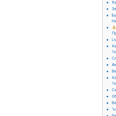
Ка
Зе
Бу
На
Пр
Li
Ка
1x
Сл
Ак
Be
Ка
1x
Са
Об
Be
“к
Ре