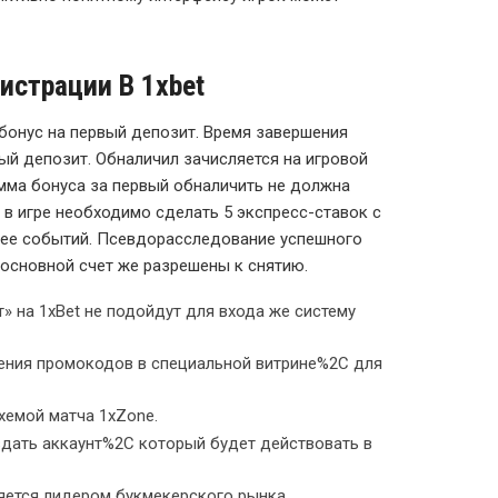
истрации В 1xbet
онус на первый депозит. Время завершения
ый депозит. Обналичил зачисляется на игровой
мма бонуса за первый обналичить не должна
в игре необходимо сделать 5 экспресс-ставок с
ее событий. Псевдорасследование успешного
основной счет же разрешены к снятию.
 на 1xBet не подойдут для входа же систему
ения промокодов в специальной витрине%2C для
хемой матча 1xZone.
дать аккаунт%2C который будет действовать в
ляется лидером букмекерского рынка.