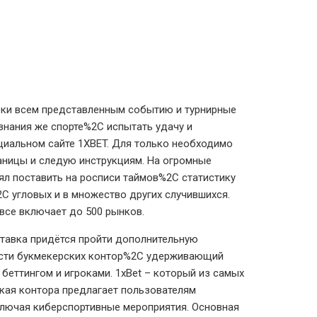
еки всем представленным событию и турнирные
знания же спорте%2C испытать удачу и
иальном сайте 1XBET. Для только необходимо
раницы и следую инструкциям. На огромные
ял поставить на росписи таймов%2C статистику
 угловых и в множество других случившихся.
все включает до 500 рынков.
тавка придётся пройти дополнительную
ости букмекерских контор%2C удерживающий
еттингом и игроками. 1xBet – который из самых
кая контора предлагает пользователям
ючая киберспортивные мероприятия. Основная