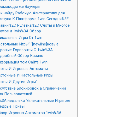
ойти С помощи Электронной Почты%3A
ромокоды же Ваучеры
к найду Рабочую Альтернативу для
ступа К Платформе 1win Сегодня%3F
авки%2C Рулетка%2C Слоты и Многое
угое и 1win%3A Обзор
икальные Игры От 1win
стольные Игры” “[newline]новые
ровые Горизонты С 1win%3A
одробный Обзор Казино
формация том Сайте 1win
лоты И Игровые Автоматы
рточные И Настольные Игры
оты И Другие Игры”
сутствие Блокировок а Ограничений
я Пользователей
%3A недалеко Увлекательные Игры же
едрые Призы
зор Игровых Автоматов 1win%3A