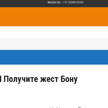
Mobile No :
+91 85088 85000
И Получите жест Бону