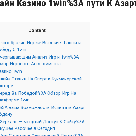
айн Казино 1win%3A пути К Аза
Content
знообразие Игр же Высокие Шансы и
беду С 1win
черпывающим Анализ Игр и 1win%3A
зор Игрового Ассортимента
азино 1win
лайн Ставки На Спорт и Букмекерской
онторе
еред За Победой%3A Обзор Игр На
атформе 1win
%3A ваша Возможность Испытать Азарт
Удачу
 Зеркало — мощный Доступ К Сайту%3A
кущее Рабочее в Сегодня