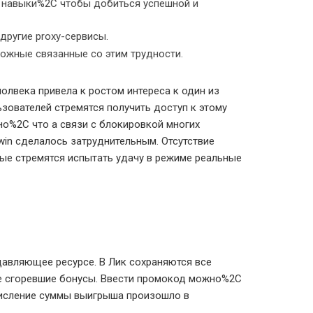
и навыки%2C чтобы добиться успешной и
ругие proxy-сервисы.
можные связанные со этим трудности.
лвека привела к ростом интереса к один из
зователей стремятся получить доступ к этому
но%2C что а связи с блокировкой многих
win сделалось затруднительным. Отсутствие
ые стремятся испытать удачу в режиме реальные
давляющее ресурсе. В Лик сохраняются все
е сгоревшие бонусы. Ввести промокод можно%2C
числение суммы выигрыша произошло в