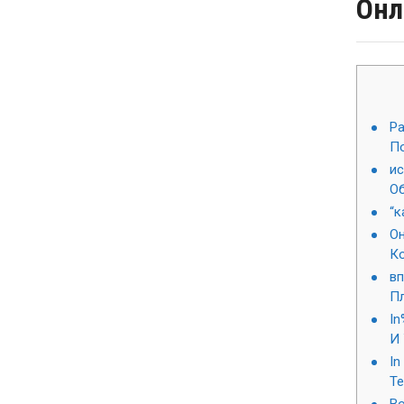
Онл
Ра
По
ис
Об
“к
Он
К
вп
Пл
In
И 
In
Те