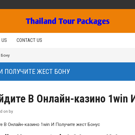
 US
CONTACT US
 Бону
 И ПОЛУЧИТЕ ЖЕСТ БОНУ
йдите В Онлайн-казино 1win 
ed on
by
е В Онлайн-казино 1win И Получите жест Бонус