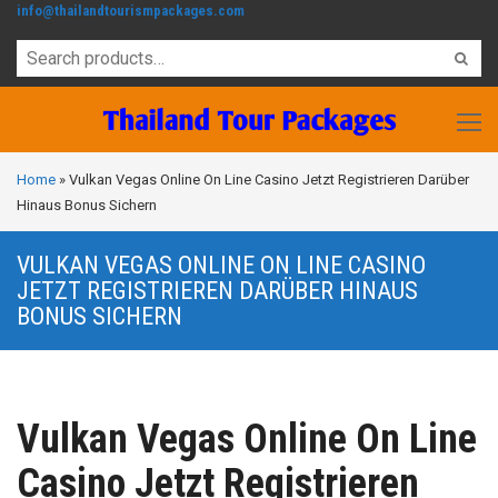
info@thailandtourismpackages.com
Home
»
Vulkan Vegas Online On Line Casino Jetzt Registrieren Darüber
Hinaus Bonus Sichern
VULKAN VEGAS ONLINE ON LINE CASINO
JETZT REGISTRIEREN DARÜBER HINAUS
BONUS SICHERN
Vulkan Vegas Online On Line
Casino Jetzt Registrieren